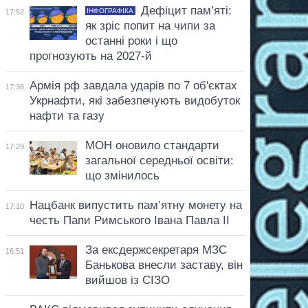
Дефіцит пам’яті:
ІНФОГРАФІКА
17:52
як зріс попит на чипи за
останні роки і що
прогнозують на 2027-й
Армія рф завдала ударів по 7 об'єктах
17:38
Укрнафти, які забезпечують видобуток
нафти та газу
МОН оновило стандарти
17:29
загальної середньої освіти:
що змінилось
Нацбанк випустить пам’ятну монету на
17:10
честь Папи Римського Івана Павла II
За ексдержсекретаря МЗС
16:51
Банькова внесли заставу, він
вийшов із СІЗО