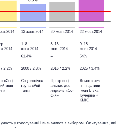
овт.2014
13 жовт.2014
20 жовт.2014
22 жовт.2014
ер. –
1–8
8–13
9–18
вт.2014
жовт.2014
жовт.2014
жовт.2014
61.4%
–
54%
 / 2.2%
2000 / 2.8%
2016 / 2.2%
2025 / 3.4%
р «Со­ці­
Соціо­ло­гіч­на
Центр со­ці­
Демо­кра­тич­
ий мо­ні­
група «Рей­
аль­них дос­
ні іні­ціа­тиви
инг»
тинг»
лід­жень «Со­
іме­ні Ілька
фія»
Куче­ріва +
КМІС
 участь у голосуванні і визначився з вибором. Опитування, які