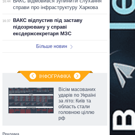
ВАКС відмовився зупинити слухання
16:44
справи про інфраструктуру Харкова
ВАКС відпустив під заставу
16:37
підозрювану у справі
ексдержсекретаря МЗС
Більше новин
ІНФОГРАФІКА
Вісім масованих
ударів по Україні
за літо: Київ та
область стали
головною ціллю
рф