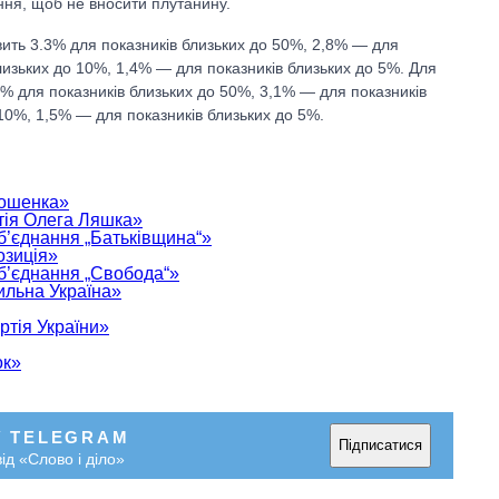
яння, щоб не вносити плутанину.
вить 3.3% для показників близьких до 50%, 2,8% — для
лизьких до 10%, 1,4% — для показників близьких до 5%. Для
% для показників близьких до 50%, 3,1% — для показників
10%, 1,5% — для показників близьких до 5%.
рошенка»
тія Олега Ляшка»
об’єднання „Батьківщина“»
озиція»
об’єднання „Свобода“»
Сильна Україна»
ртія України»
Як за 10 років
змінилася кількість
ок»
вступників на
бакалаврат,
магістратуру та
аспірантуру
У TELEGRAM
Підписатися
ід «Слово і діло»