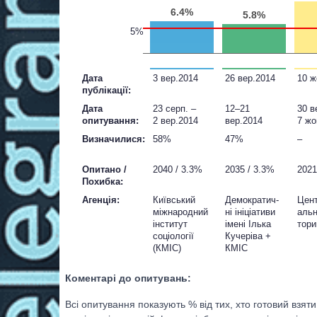
6.4%
5.8%
5%
Дата
3 вер.2014
26 вер.2014
10 ж
публікації:
Дата
23 серп. –
12–21
30 в
опитування:
2 вер.2014
вер.2014
7 жо
Визначилися:
58%
47%
–
Опитано /
2040 / 3.3%
2035 / 3.3%
2021
Похибка:
Агенція:
Київсь­кий
Демо­кра­тич­
Цент
між­на­род­ний
ні іні­ціа­тиви
аль­н
інс­ти­тут
іме­ні Ілька
то­р
соціо­ло­гії
Куче­ріва +
(КМІС)
КМІС
Коментарі до опитувань:
Всі опитування показують % від тих, хто готовий взяти