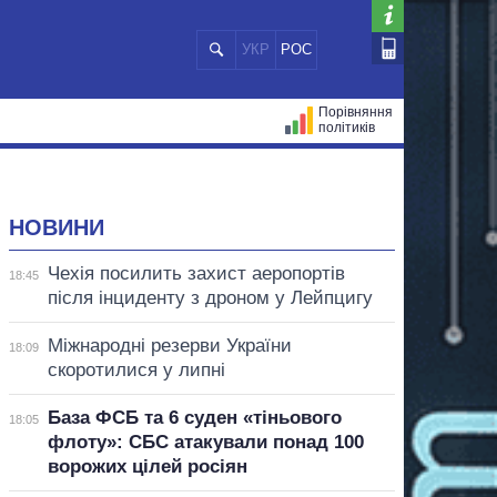
УКР
РОС
Порівняння
політиків
ЦІЙ
МЕРИ МІСТ
ВСІ ПЕРСОНИ
НОВИНИ
Чехія посилить захист аеропортів
18:45
після інциденту з дроном у Лейпцигу
Міжнародні резерви України
18:09
скоротилися у липні
База ФСБ та 6 суден «тіньового
18:05
флоту»: СБС атакували понад 100
ворожих цілей росіян