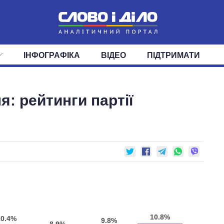
ІНФОГРАФІКА
ВІДЕО
ПІДТРИМАТИ
ІС
СТРІЧКА
ВЕРХОВНА РАДА
ПОДІЇ
СТАТТІ
КАБІНЕТ МІНІСТРІВ
ДУМКИ
ОГЛЯДИ
ГОЛОВИ ОБЛАДМІНІСТРА
ДАЙДЖЕСТИ
я: рейтинги партії
ПОЛІТИКА
ДЕПУТАТИ
ЕКОНОМІКА
КОМІТЕТИ
СУСПІЛЬСТВО
ФРАКЦІЇ
ОКРУГИ
СВІТ
10.8%
10.4%
9.8%
8.9%