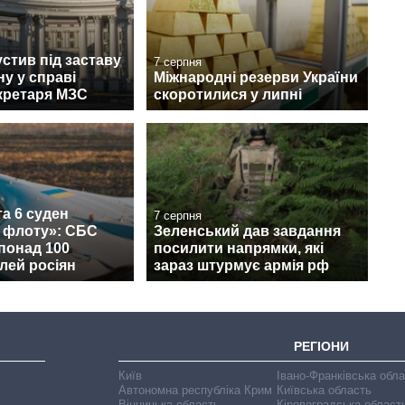
стив під заставу
7 серпня
у у справі
Міжнародні резерви України
кретаря МЗС
скоротилися у липні
а 6 суден
7 серпня
о флоту»: СБС
Зеленський дав завдання
понад 100
посилити напрямки, які
лей росіян
зараз штурмує армія рф
РЕГІОНИ
Київ
Івано-Франківська обл
Автономна республіка Крим
Київська область
Вінницька область
Кіровоградська област