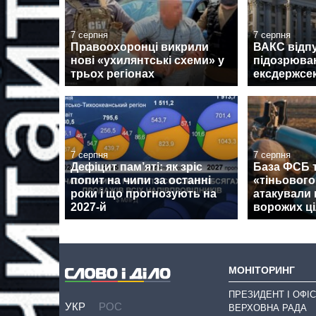
7 серпня
7 серпня
Правоохоронці викрили
ВАКС відпу
нові «ухилянтські схеми» у
підозрюван
трьох регіонах
ексдержсе
7 серпня
7 серпня
Дефіцит пам’яті: як зріс
База ФСБ т
попит на чипи за останні
«тіньовог
роки і що прогнозують на
атакували 
2027-й
ворожих ці
МОНІТОРИНГ
ПРЕЗИДЕНТ І ОФІС
УКР
РОС
ВЕРХОВНА РАДА