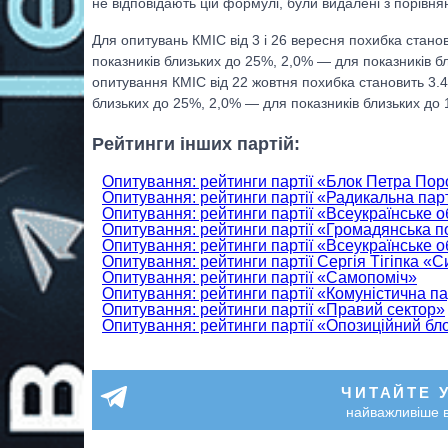
не відповідають цій формулі, були видалені з порівн
Для опитувань КМІС від 3 і 26 вересня похибка стано
показників близьких до 25%, 2,0% — для показників б
опитування КМІС від 22 жовтня похибка становить 3.4
близьких до 25%, 2,0% — для показників близьких до 
Рейтинги інших партій:
Опитування: рейтинги партії «Блок Петра По
Опитування: рейтинги партії «Радикальна пар
Опитування: рейтинги партії «Всеукраїнське 
Опитування: рейтинги партії «Громадянська п
Опитування: рейтинги партії «Всеукраїнське 
Опитування: рейтинги партії Сергія Тігіпка «
Опитування: рейтинги партії «Самопоміч»
Опитування: рейтинги партії «Комуністична па
Опитування: рейтинги партії «Правий сектор»
Опитування: рейтинги партії «Опозиційний бл
ЧИТАЙТЕ 
найважливіше в