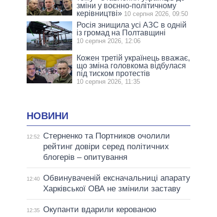
зміни у воєнно-політичному
керівництві»
10 серпня 2026, 09:50
Росія знищила усі АЗС в одній
із громад на Полтавщині
10 серпня 2026, 12:06
Кожен третій українець вважає,
що зміна головкома відбулася
під тиском протестів
10 серпня 2026, 11:35
НОВИНИ
Стерненко та Портников очолили
12:52
рейтинг довіри серед політичних
блогерів – опитування
Обвинуваченій ексначальниці апарату
12:40
Харківської ОВА не змінили заставу
Окупанти вдарили керованою
12:35