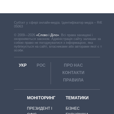
Cуб'єкт у сфері онлайн-медіа. Ідентифікатор медіа – R40-
05063
© 2009—2026
«Слово і Діло»
.
Всі права захищені і
охороняються законом. Адміністрація сайту залишає за
собою право не погоджуватися з інформацією, яка
публікується на сайті, власниками або авторами якої є треті
особи.
УКР
РОС
ПРО НАС
КОНТАКТИ
ПРАВИЛА
МОНІТОРИНГ
ТЕМАТИКИ
ПРЕЗИДЕНТ І
БІЗНЕС