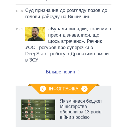
Суд призначив до розгляду позов до
11:20
голови райсуду на Вінниччині
«Бували випадки, коли ми з
11:01
преси дізнавалися, що
щось втрачено». Речник
УОС Трегубов про cуперечки з
DeepState, роботу з Драпатим і зміни
в ЗСУ
Більше новин
ІНФОГРАФІКА
Як змінився бюджет
раїні
Міністерства
ої
оборони за 13 років
війни з росією