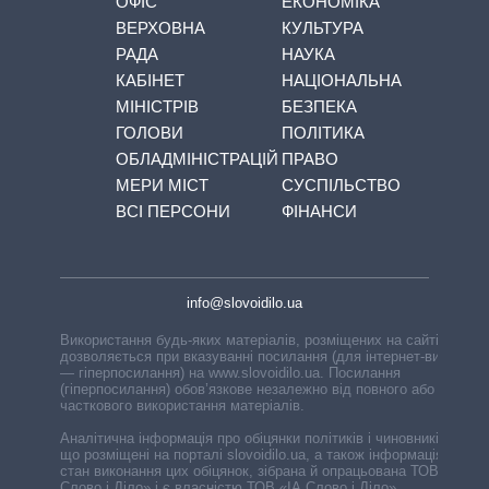
ОФІС
ЕКОНОМІКА
ВЕРХОВНА
КУЛЬТУРА
РАДА
НАУКА
КАБІНЕТ
НАЦІОНАЛЬНА
МІНІСТРІВ
БЕЗПЕКА
ГОЛОВИ
ПОЛІТИКА
ОБЛАДМІНІСТРАЦІЙ
ПРАВО
МЕРИ МІСТ
СУСПІЛЬСТВО
ВСІ ПЕРСОНИ
ФІНАНСИ
info@slovoidilo.ua
Використання будь-яких матеріалів, розміщених на сайті,
дозволяється при вказуванні посилання (для інтернет-видань
— гіперпосилання) на www.slovoidilo.ua. Посилання
(гіперпосилання) обов’язкове незалежно від повного або
часткового використання матеріалів.
Аналітична інформація про обіцянки політиків і чиновників,
що розміщені на порталі slovoidilo.ua, а також інформація про
стан виконання цих обіцянок, зібрана й опрацьована ТОВ «ІА
Слово і Діло» і є власністю ТОВ «ІА Слово і Діло».