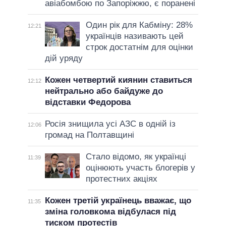
авіабомбою по Запоріжжю, є поранені
Один рік для Кабміну: 28%
12:21
українців називають цей
строк достатнім для оцінки
дій уряду
Кожен четвертий киянин ставиться
12:12
нейтрально або байдуже до
відставки Федорова
Росія знищила усі АЗС в одній із
12:06
громад на Полтавщині
Стало відомо, як українці
11:39
оцінюють участь блогерів у
протестних акціях
Кожен третій українець вважає, що
11:35
зміна головкома відбулася під
тиском протестів