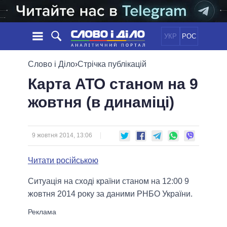
УКР
РОС
НОВИНИ
Слово і Діло
›
Стрічка публікацій
Карта АТО станом на 9
ОБIЦЯНКИ
СТРІЧКА
ПОЛІТИКА
жовтня (в динаміці)
ПОДІЇ
ЕКОНОМІКА
ПОЛIТИКИ
СТАТТІ
СУСПІЛЬСТВО
ІНФОГРАФІКА
ДУМКИ
СВІТ
УСІ ПОЛІТИКИ
9 жовтня 2014, 13:06
ОГЛЯДИ
ПРЕЗИДЕНТ І ОФІС
ВІДЕО
Читати російською
ДАЙДЖЕСТИ
ВЕРХОВНА РАДА
ПІДТРИМАТИ
КАБІНЕТ МІНІСТРІВ
Ситуація на сході країни станом на 12:00 9
ГОЛОВИ ОБЛАДМІНІСТРАЦІЙ
жовтня 2014 року за даними РНБО України.
ПОРІВНЯННЯ ПОЛІТИКІВ
МЕРИ МІСТ
ВСІ ПЕРСОНИ