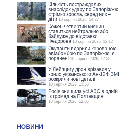
Кількість постраждалих
внаслідок удару по Запоріжжю
стрімко зросла, серед них –
діти
10 серпня 2026, 14:27
Кожен четвертий киянин
ставиться нейтрально або
байдуже до відставки
Федорова
10 серпня 2026, 12:12
Окупанти вдарили керованою
авіабомбою по Запоріжжю, є
поранені
10 серпня 2026, 12:35
У Лейпцигу дрон врізався у
крило українського Ан-124: ЗМІ
розкрили нові деталі
10 серпня 2026, 13:38
Росія знищила усі АЗС в одній
із громад на Полтавщині
10 серпня 2026, 12:06
НОВИНИ