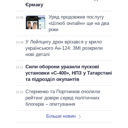
Єрмаку
Уряд продовжив послугу
13:46
«Шлюб онлайн» ще на два
роки
У Лейпцигу дрон врізався у крило
13:38
українського Ан-124: ЗМІ розкрили
нові деталі
Сили оборони уразили пускові
13:11
установки «С-400», НПЗ у Татарстані
та підрозділ окупантів
Стерненко та Портников очолили
12:52
рейтинг довіри серед політичних
блогерів – опитування
Більше новин