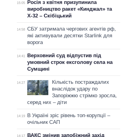
Росія з квітня призупинила
15:05
виробництво ракет «Кинджал» та
Х-32 – Скібіцький
СБУ затримала чергових агентів рф,
14:58
які активували десятки Starlink для
ворога
Верховний суд відпустив під
14:41
умовний строк ексголову села на
Сумщині
Кількість постраждалих
14:27
внаслідок удару по
Запоріжжю стрімко зросла,
серед них – діти
В Україні зріс рівень топ-корупції –
14:19
очільник САП
ВАКС змінив запобіжний захід
14:17