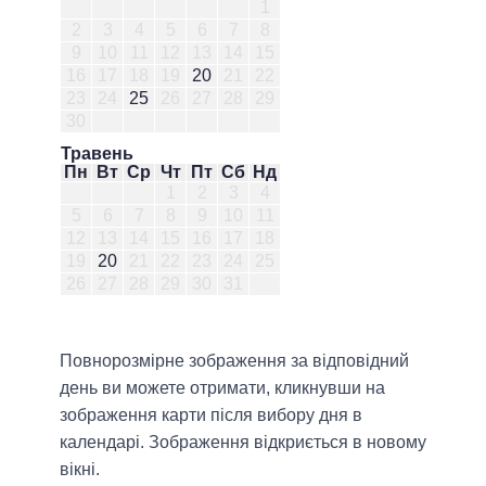
1
2
3
4
5
6
7
8
9
10
11
12
13
14
15
16
17
18
19
20
21
22
23
24
25
26
27
28
29
30
Травень
Пн
Вт
Ср
Чт
Пт
Сб
Нд
1
2
3
4
5
6
7
8
9
10
11
12
13
14
15
16
17
18
19
20
21
22
23
24
25
26
27
28
29
30
31
Повнорозмірне зображення за відповідний
день ви можете отримати, кликнувши на
зображення карти після вибору дня в
календарі. Зображення відкриється в новому
вікні.