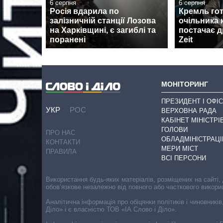
6 серпня
6 серпня
Росія вдарила по
Кремль гот
залізничній станції Лозова
очільника 
на Харківщині, є загиблі та
постачає д
поранені
Zeit
МОНІТОРИНГ
ПРЕЗИДЕНТ І ОФІС
УКР
РОС
ВЕРХОВНА РАДА
КАБІНЕТ МІНІСТРІ
ГОЛОВИ
ПРО НАС
ОБЛАДМІНІСТРАЦІ
КОНТАКТИ
МЕРИ МІСТ
ПРАВИЛА
ВСІ ПЕРСОНИ
Використання будь-яких матеріалів, розміщених на сайті,
обов’язкове незалежно від повного або часткового викори
Аналітична інформація про обіцянки політиків і чиновників
Діло» і є власністю ТОВ «ІА Слово і Діло».