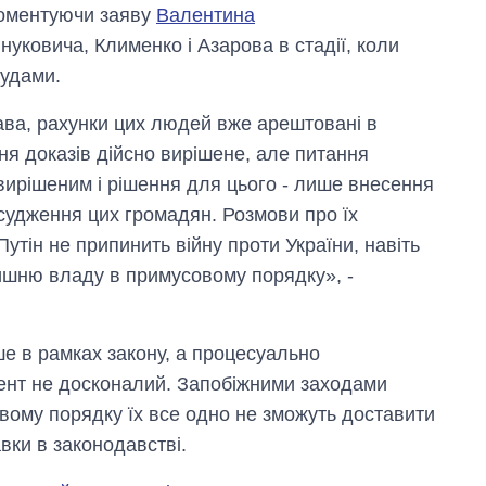
коментуючи заяву
Валентина
нуковича, Клименко і Азарова в стадії, коли
судами.
ава, рахунки цих людей вже арештовані в
ння доказів дійсно вирішене, але питання
вирішеним і рішення для цього - лише внесення
судження цих громадян. Розмови про їх
утін не припинить війну проти України, навіть
шню владу в примусовому порядку», -
Скільки картоплі
вирощували в
ше в рамках закону, а процесуально
Україні до і під час
мент не досконалий. Запобіжними заходами
великої війни
овому порядку їх все одно не зможуть доставити
авки в законодавстві.