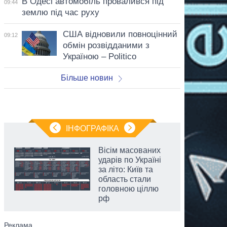
В Одесі автомобіль провалився під
09:44
землю під час руху
США відновили повноцінний
09:12
обмін розвідданими з
Україною – Politico
Більше новин
ІНФОГРАФІКА
Вісім масованих
ударів по Україні
за літо: Київ та
область стали
головною ціллю
рф