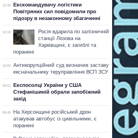
Екскомандувачу логістики
10:35
Повітряних сил повідомили про
підозру в незаконному збагаченні
Росія вдарила по залізничній
10:10
станції Лозова на
Харківщині, є загиблі та
поранені
Антикорупційний суд визначив заставу
10:02
ексначальнику теруправління ВСП ЗСУ
Експосолці України у США
09:51
Стефанішиній обрали запобіжний
захід
На Херсонщині російський дрон
09:49
атакував автобус із цивільними, є
поранені