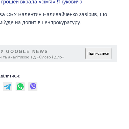
и грошей вкрала «сім'я» Януковича
ова СБУ Валентин Наливайченко завірив, що
ибуде на допит в Генпрокуратуру.
 У GOOGLE NEWS
Підписатися
 та аналітикою від «Слово і діло»
ділитися: