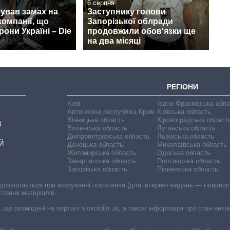
6 серпня
ував замах на
Заступнику голови
компанії, що
Запорізької облради
рони Україні – Die
продовжили обов'язки ще
на два місяці
РЕГІОНИ
Київ
Івано-Франківська обл
Автономна республіка Крим
Київська область
Вінницька область
Кіровоградська област
В
Волинська область
Луганська область
Дніпропетровська область
Львівська область
Й
Донецька область
Миколаївська область
Житомирська область
Одеська область
Закарпатська область
Полтавська область
Запорізька область
Рівненська область
 дозволяється при вказуванні посилання (для інтернет-видань — гіперпоси
стання матеріалів.
, що розміщені на порталі slovoidilo.ua, а також інформація про стан вик