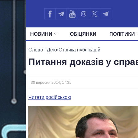
НОВИНИ
ОБIЦЯНКИ
ПОЛIТИКИ
УСІ ПОЛІТИКИ
ПРЕЗИДЕНТ І ОФ
Слово і Діло
›
Стрічка публікацій
Питання доказів у спра
30 вересня 2014, 17:35
Читати російською