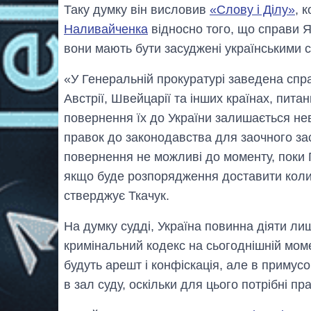
Таку думку він висловив
«Слову і Ділу»
, 
Наливайченка
відносно того, що справи Я
вони мають бути засуджені українськими 
«У Генеральній прокуратурі заведена спр
Австрії, Швейцарії та інших країнах, пита
повернення їх до України залишається не
правок до законодавства для заочного за
повернення не можливі до моменту, поки П
якщо буде розпорядження доставити коли
стверджує Ткачук.
На думку судді, Україна повинна діяти ли
кримінальний кодекс на сьогоднішній мо
будуть арешт і конфіскація, але в примус
в зал суду, оскільки для цього потрібні пр