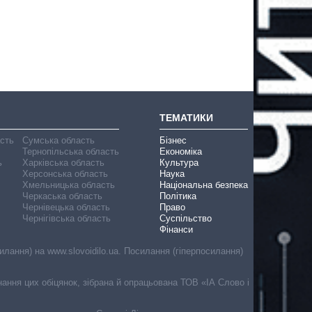
ТЕМАТИКИ
асть
Сумська область
Бізнес
Тернопільська область
Економіка
ь
Харківська область
Культура
Херсонська область
Наука
Хмельницька область
Національна безпека
Черкаська область
Політика
Чернівецька область
Право
Чернігівська область
Суспільство
Фінанси
лання) на www.slovoidilo.ua. Посилання (гіперпосилання)
онання цих обіцянок, зібрана й опрацьована ТОВ «ІА Слово і