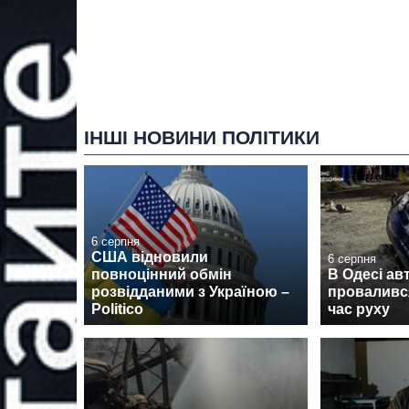
ІНШІ НОВИНИ ПОЛІТИКИ
6 серпня
США відновили
6 серпня
повноцінний обмін
В Одесі ав
розвідданими з Україною –
провалився
Politico
час руху