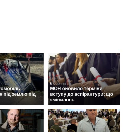
6 серпня
томобіль
МОН оновило терміни
 під землю під
вступу до аспірантури: що
змінилось