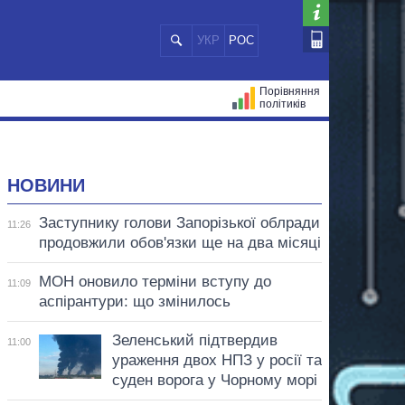
УКР
РОС
Порівняння
політиків
ЦІЙ
МЕРИ МІСТ
ВСІ ПЕРСОНИ
НОВИНИ
Заступнику голови Запорізької облради
11:26
продовжили обов'язки ще на два місяці
МОН оновило терміни вступу до
11:09
аспірантури: що змінилось
Зеленський підтвердив
11:00
ураження двох НПЗ у росії та
суден ворога у Чорному морі