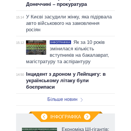
Донеччині – прокуратура
У Києві засудили жінку, яка підірвала
15:14
авто військового на замовлення
росіян
Як за 10 років
ІНФОГРАФІКА
15:12
змінилася кількість
вступників на бакалаврат,
магістратуру та аспірантуру
Інцидент з дроном у Лейпцигу: в
14:50
українському літаку були
боєприпаси
Більше новин
ІНФОГРАФІКА
Економіка ШІ-гігантів: