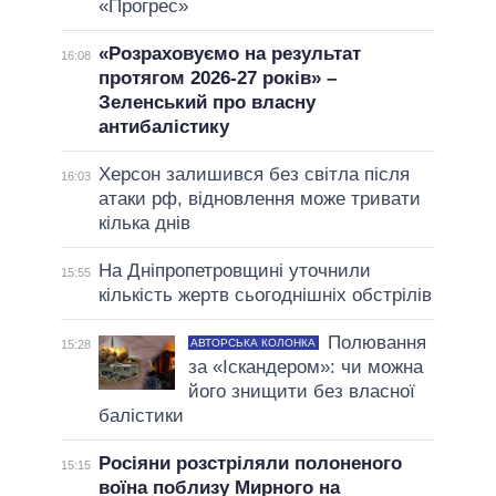
«Прогрес»
«Розраховуємо на результат
16:08
протягом 2026-27 років» –
Зеленський про власну
антибалістику
Херсон залишився без світла після
16:03
атаки рф, відновлення може тривати
кілька днів
На Дніпропетровщині уточнили
15:55
кількість жертв сьогоднішніх обстрілів
Полювання
АВТОРСЬКА КОЛОНКА
15:28
за «Іскандером»: чи можна
його знищити без власної
балістики
Росіяни розстріляли полоненого
15:15
воїна поблизу Мирного на