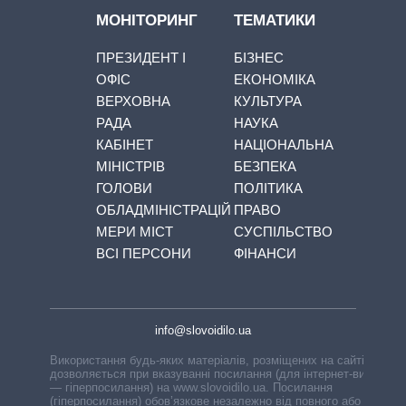
МОНІТОРИНГ
ТЕМАТИКИ
ПРЕЗИДЕНТ І
БІЗНЕС
ОФІС
ЕКОНОМІКА
ВЕРХОВНА
КУЛЬТУРА
РАДА
НАУКА
КАБІНЕТ
НАЦІОНАЛЬНА
МІНІСТРІВ
БЕЗПЕКА
ГОЛОВИ
ПОЛІТИКА
ОБЛАДМІНІСТРАЦІЙ
ПРАВО
МЕРИ МІСТ
СУСПІЛЬСТВО
ВСІ ПЕРСОНИ
ФІНАНСИ
info@slovoidilo.ua
Використання будь-яких матеріалів, розміщених на сайті,
дозволяється при вказуванні посилання (для інтернет-видань
— гіперпосилання) на www.slovoidilo.ua. Посилання
(гіперпосилання) обов’язкове незалежно від повного або