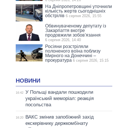
На Дніпропетровщині уточнили
кількість жертв сьогоднішніх
обстрілів
6 серпня 2026, 15:55
Обвинуваченому депутату із
Закарпаття вкотре
продовжили зобов'язання
6 серпня 2026, 14:40
Росіяни розстріляли
полоненого воїна поблизу
Мирного на Донеччині –
прокуратура
6 серпня 2026, 15:15
НОВИНИ
У Польщі вандали пошкодили
16:42
український меморіал: реакція
посольства
ВАКС змінив запобіжний захід
16:20
екскерівнику держкомбінату