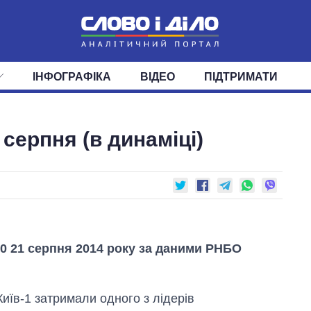
ІНФОГРАФІКА
ВІДЕО
ПІДТРИМАТИ
ІС
СТРІЧКА
ВЕРХОВНА РАДА
ПОДІЇ
СТАТТІ
КАБІНЕТ МІНІСТРІВ
ДУМКИ
ОГЛЯДИ
ГОЛОВИ ОБЛАДМІНІСТРА
ДАЙДЖЕСТИ
серпня (в динаміці)
ПОЛІТИКА
ДЕПУТАТИ
ЕКОНОМІКА
КОМІТЕТИ
СУСПІЛЬСТВО
ФРАКЦІЇ
ОКРУГИ
СВІТ
:00 21 серпня 2014 року за даними РНБО
Київ-1 затримали одного з лідерів