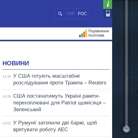
УКР
РОС
Порівняння
політиків
ЦІЙ
МЕРИ МІСТ
ВСІ ПЕРСОНИ
НОВИНИ
У США готують масштабне
14:39
розслідування проти Трампа – Reuters
США постачатимуть Україні ракети-
14:39
перехоплювачі для Patriot щомісяця –
Зеленський
У Румунії затопили дві баржі, щоб
14:02
врятувати роботу АЕС