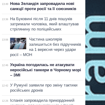
Нова Зеландія запровадила нові
13:49
санкції проти росії та її союзників
На Буковині після 11 днів пошуків
13:36
затримали чоловіка, який влаштував
стрілянину по поліцейських
Частина школярів
13:06
залишиться без підручників
на 1 вересня через удари
росії – МОН
Україна погодилась не атакувати
12:46
неросійські танкери в Чорному морі
– ЗМІ
У Румунії заявили про зміну тактики
12:42
російських дронів
Іспанія запровадила прикордонний
12:26