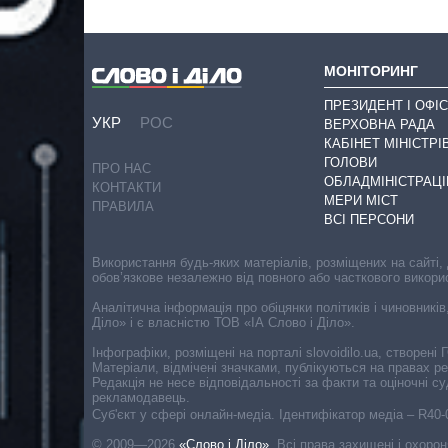
МОНІТОРИНГ
ПРЕЗИДЕНТ І ОФІС
УКР
РОС
ВЕРХОВНА РАДА
КАБІНЕТ МІНІСТРІ
ГОЛОВИ
ПРО НАС
ОБЛАДМІНІСТРАЦІ
КОНТАКТИ
МЕРИ МІСТ
ПРАВИЛА
ВСІ ПЕРСОНИ
Використання будь-яких матеріалів, розміщених на сайті,
обов’язкове незалежно від повного або часткового викори
Аналітична інформація про обіцянки політиків і чиновників
Діло» і є власністю ТОВ «ІА Слово і Діло».
Інфографіки, розміщені на порталі slovoidilo.ua, створен
Матеріали, відмічені значками, публікуються на правах р
Редакція не несе відповідальності за факти та оціночні 
рекламодавець.
Cуб'єкт у сфері онлайн-медіа. Ідентифікатор медіа – R40
© 2009—2026
«Слово і Діло»
.
Всі права захищені і охоро