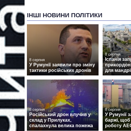
ІНШІ НОВИНИ ПОЛІТИКИ
8 серпня
Іспанія за
8 серпня
У Румунії заявили про зміну
прикордон
тактики російських дронів
для мандрів
8 серпня
8 серпня
Російський дрон влучив у
У Румунії 
склад у Прилуках,
баржі, щоб
спалахнула велика пожежа
роботу АЕ