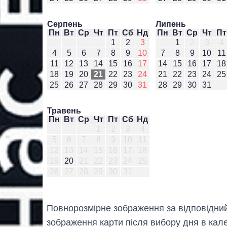
Серпень
Липень
Пн
Вт
Ср
Чт
Пт
Сб
Нд
Пн
Вт
Ср
Чт
Пт
1
2
3
1
2
3
4
4
5
6
7
8
9
10
7
8
9
10
11
11
12
13
14
15
16
17
14
15
16
17
18
18
19
20
21
22
23
24
21
22
23
24
25
25
26
27
28
29
30
31
28
29
30
31
Травень
Пн
Вт
Ср
Чт
Пт
Сб
Нд
1
2
3
4
5
6
7
8
9
10
11
12
13
14
15
16
17
18
19
20
21
22
23
24
25
26
27
28
29
30
31
Повнорозмірне зображення за відповідни
зображення карти після вибору дня в кале