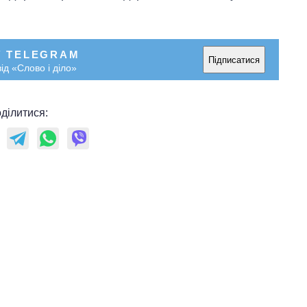
У TELEGRAM
Підписатися
ід «Слово і діло»
ділитися: