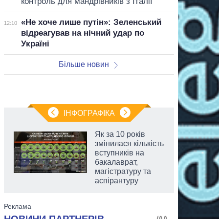
контроль для мандрівників з Італії
«Не хоче лише путін»: Зеленський
12:10
відреагував на нічний удар по
Україні
Більше новин
ІНФОГРАФІКА
Як за 10 років
змінилася кількість
вступників на
бакалаврат,
магістратуру та
аспірантуру