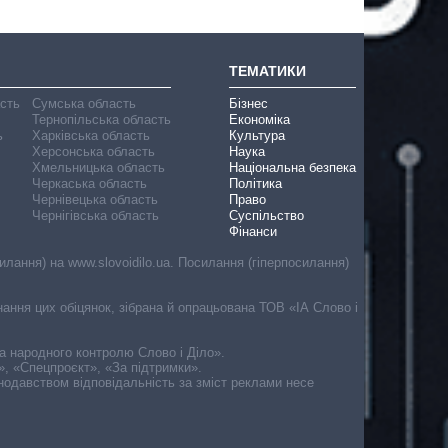
ТЕМАТИКИ
асть
Сумська область
Бізнес
Тернопільська область
Економіка
ь
Харківська область
Культура
Херсонська область
Наука
Хмельницька область
Національна безпека
Черкаська область
Політика
Чернівецька область
Право
Чернігівська область
Суспільство
Фінанси
лання) на www.slovoidilo.ua. Посилання (гіперпосилання)
онання цих обіцянок, зібрана й опрацьована ТОВ «ІА Слово і
ма народного контролю Слово і Діло».
», «Спецпроєкт», «За підтримки».
онодавством відповідальність за зміст реклами несе