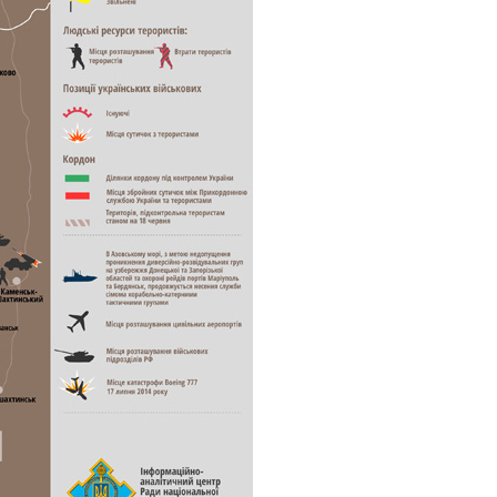
Вісім масованих
ударів по Україні
за літо: Київ та
область стали
головною ціллю
рф