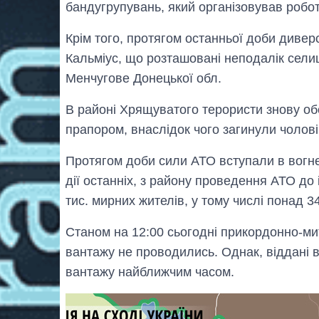
бандугрупувань, який організовував робот
Крім того, протягом останньої доби диверс
Кальміус, що розташовані неподалік сел
Менчугове Донецької обл.
В районі Хрящуватого терористи знову об
прапором, внаслідок чого загинули чоловік,
Протягом доби сили АТО вступали в вогне
дії останніх, з району проведення АТО до
тис. мирних жителів, у тому числі понад 34
Станом на 12:00 сьогодні прикордонно-ми
вантажу не проводились. Однак, віддані
вантажу найближчим часом.