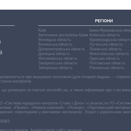
РЕГІОНИ
Київ
Івано-Франківська обл
Автономна республіка Крим
Київська область
Вінницька область
Кіровоградська област
В
Волинська область
Луганська область
Дніпропетровська область
Львівська область
Й
Донецька область
Миколаївська область
Житомирська область
Одеська область
Закарпатська область
Полтавська область
Запорізька область
Рівненська область
 дозволяється при вказуванні посилання (для інтернет-видань — гіперпоси
стання матеріалів.
, що розміщені на порталі slovoidilo.ua, а також інформація про стан вик
і ГО «Система народного контролю Слово і Діло» і є власністю ГО «Систе
еклами: «Промо», «Новини компаній», «Позиція», «Партнерський матеріал
судження, оприлюднені у рекламних матеріалах. Згідно з українським зак
-05063
няються законом. Адміністрація сайту залишає