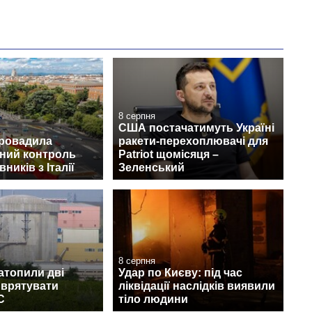
8 серпня
США постачатимуть Україні
провадила
ракети-перехоплювачі для
ний контроль
Patriot щомісяця –
ників з Італії
Зеленський
8 серпня
затопили дві
Удар по Києву: під час
 врятувати
ліквідації наслідків виявили
С
тіло людини