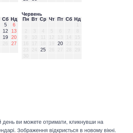
Червень
Сб
Нд
Пн
Вт
Ср
Чт
Пт
Сб
Нд
5
6
1
12
13
2
3
4
5
6
7
8
19
20
9
10
11
12
13
14
15
26
27
16
17
18
19
20
21
22
23
24
25
26
27
28
29
30
й день ви можете отримати, кликнувши на
ндарі. Зображення відкриється в новому вікні.