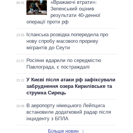
«Вражаючі втрати»:
00:41
Зеленський оцінив
результати 40-денної
операції проти рф
Іспанська розвідка попередила про
23:55
нову спробу масового прориву
мігрантів до Сеути
Росіяни вдарили по середмістю
21:57
Павлограда, є постраждалі
У Києві після атаки рф зафіксували
21:12
забруднення озера Кирилівське та
струмка Сирець
В аеропорту німецького Лейпцига
20:08
встановили додатковий радар після
інциденту з БПЛА
Більше новин