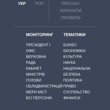
УКР
РОС
ПРО НАС
КОНТАКТИ
ПРАВИЛА
МОНІТОРИНГ
ТЕМАТИКИ
ПРЕЗИДЕНТ І
БІЗНЕС
ОФІС
ЕКОНОМІКА
ВЕРХОВНА
КУЛЬТУРА
РАДА
НАУКА
КАБІНЕТ
НАЦІОНАЛЬНА
МІНІСТРІВ
БЕЗПЕКА
ГОЛОВИ
ПОЛІТИКА
ОБЛАДМІНІСТРАЦІЙ
ПРАВО
МЕРИ МІСТ
СУСПІЛЬСТВО
ВСІ ПЕРСОНИ
ФІНАНСИ