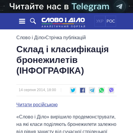
УКР
РОС
НОВИНИ
Слово і Діло
›
Стрічка публікацій
Склад і класифікація
ОБIЦЯНКИ
СТРІЧКА
ПОЛІТИКА
бронежилетів
ПОДІЇ
ЕКОНОМІКА
ПОЛIТИКИ
(ІНФОГРАФІКА)
СТАТТІ
СУСПІЛЬСТВО
ІНФОГРАФІКА
ДУМКИ
СВІТ
УСІ ПОЛІТИКИ
ОГЛЯДИ
ПРЕЗИДЕНТ І ОФІС
ВІДЕО
14 серпня 2014, 18:00
ДАЙДЖЕСТИ
ВЕРХОВНА РАДА
ПІДТРИМАТИ
КАБІНЕТ МІНІСТРІВ
Читати російською
ГОЛОВИ ОБЛАДМІНІСТРАЦІЙ
ПОРІВНЯННЯ ПОЛІТИКІВ
«Слово і Діло» вирішило продемонструвати,
МЕРИ МІСТ
на які класи поділяють бронежилети залежно
ВСІ ПЕРСОНИ
від рівня захисту від сучасної стрілецької