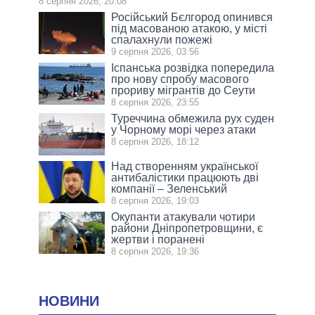
8 серпня 2026, 20:08
Російський Бєлгород опинився
під масованою атакою, у місті
спалахнули пожежі
9 серпня 2026, 03:56
Іспанська розвідка попередила
про нову спробу масового
прориву мігрантів до Сеути
8 серпня 2026, 23:55
Туреччина обмежила рух суден
у Чорному морі через атаки
8 серпня 2026, 18:12
Над створенням української
антибалістики працюють дві
компанії – Зеленський
8 серпня 2026, 19:03
Окупанти атакували чотири
райони Дніпропетровщини, є
жертви і поранені
8 серпня 2026, 19:36
НОВИНИ