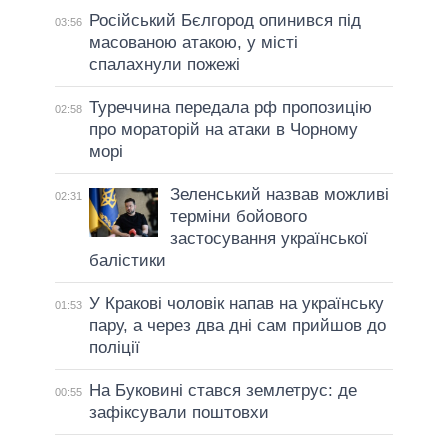
Російський Бєлгород опинився під
03:56
масованою атакою, у місті
спалахнули пожежі
Туреччина передала рф пропозицію
02:58
про мораторій на атаки в Чорному
морі
Зеленський назвав можливі
02:31
терміни бойового
застосування української
балістики
У Кракові чоловік напав на українську
01:53
пару, а через два дні сам прийшов до
поліції
На Буковині стався землетрус: де
00:55
зафіксували поштовхи