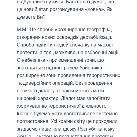
відбувалися сутички. Багато хто думає, що
це новий етап розгойдування «човна». Як
думаєте Ви?
М.М.:
Це спроби «розширення географії»,
створення нових осередків дестабілізації.
Спроба підняти людей спочатку на масові
протести, а тоді, можливо, на озброєнні акції.
Є небезпека - при зменшенні зони, що
знаходиться під контролем бойовиків,
розширення зони проведення терористичних
та диверсійних операцій. Без проведення
великого діалогу, теракти можуть мати
широкий характер. Діалог має запобігати
формуванню терористичної діяльності.
Інакше будемо мати довготривале системне
протистояння. Усі країни світу це проходили,
згадаємо лише Ірландську Республіканську
Армію – системне протистояння протягом