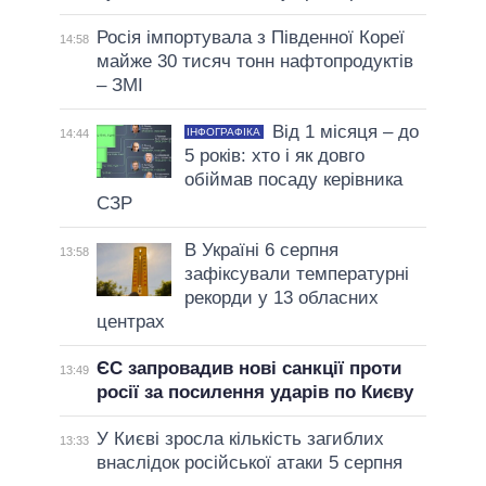
Росія імпортувала з Південної Кореї
14:58
майже 30 тисяч тонн нафтопродуктів
– ЗМІ
Від 1 місяця – до
ІНФОГРАФІКА
14:44
5 років: хто і як довго
обіймав посаду керівника
СЗР
В Україні 6 серпня
13:58
зафіксували температурні
рекорди у 13 обласних
центрах
ЄС запровадив нові санкції проти
13:49
росії за посилення ударів по Києву
У Києві зросла кількість загиблих
13:33
внаслідок російської атаки 5 серпня