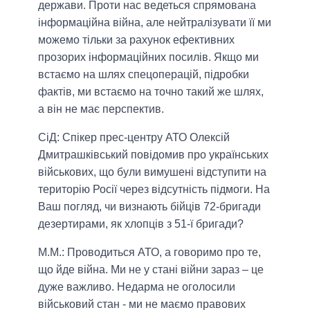
держави. Проти нас ведеться спрямована
інформаційна війна, але нейтралізувати її ми
можемо тільки за рахунок ефективних
прозорих інформаційних посилів. Якщо ми
встаємо на шлях спецоперацій, підробки
фактів, ми встаємо на точно такий же шлях,
а він не має перспектив.
СіД: Спікер прес-центру АТО Олексій
Дмитрашківський повідомив про українських
військових, що були вимушені відступити на
територію Росії через відсутність підмоги. На
Ваш погляд, чи визнають бійців 72-бригади
дезертирами, як хлопців з 51-ї бригади?
М.М.:
Проводиться АТО, а говоримо про те,
що йде війна. Ми не у стані війни зараз – це
дуже важливо. Недарма не оголосили
військовий стан - ми не маємо правових