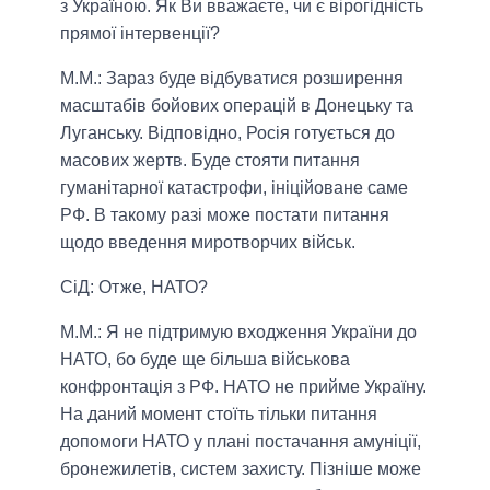
з Україною. Як Ви вважаєте, чи є вірогідність
прямої інтервенції?
М.М.:
Зараз буде відбуватися розширення
масштабів бойових операцій в Донецьку та
Луганську. Відповідно, Росія готується до
масових жертв. Буде стояти питання
гуманітарної катастрофи, ініційоване саме
РФ. В такому разі може постати питання
щодо введення миротворчих військ.
СіД: Отже, НАТО?
М.М.:
Я не підтримую входження України до
НАТО, бо буде ще більша військова
конфронтація з РФ. НАТО не прийме Україну.
На даний момент стоїть тільки питання
допомоги НАТО у плані постачання амуніції,
бронежилетів, систем захисту. Пізніше може