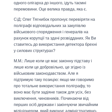
одного олігарха до іншого, ідуть таємні
перемовини. Оце велика правда, яка є.
СіД: Олег Тягнибок пропонує перевіряти на
поліграфі відповідальних за закупівлю
військового спорядження і генералів на
рахунок корупції та здачі розвідданих. Як
В
и
ставитесь до використання детектора брехні
у силових структурах?
М.М.:
Лише коли це має законну підставу і
лише коли це добровільно, це згідно із
військовим законодавством. Але я
підтримую таку позицію: якщо ми говоримо
про тотальне використання поліграфу, то
воно має бути задіяне також для усіх, без
виключення, чиновників. Починаючи від
перших осіб держави і закінчуючи звичайним
міліціонером, який виконує адміністративно-