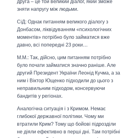
друга – це той великий діалог, який зможе
зняти напругу між людьми.
СіД: Однак питанням великого діалогу з
Донбасом, ліквідуванням «психологічних
моментів» потрібно було займатися вже
давно, всі попередні 23 роки…
М.М.:
Так, дійсно, цим питанням потрібно
було почати займатися значно раніше. Але
другий Президент України Леонід Кучма, а за
ним і Віктор Ющенко підходили до цього з
неправильним підходом, консервуючи
бандитів у регіонах.
Аналогічна ситуація і з Кримом. Немає
глибокої державної політики. Чому ми
втратили Крим? Тому що бойові підрозділи
не діяли ефективно в перші дні. Там потрібні