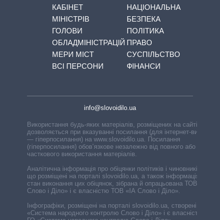
КАБІНЕТ
НАЦІОНАЛЬНА
МІНІСТРІВ
БЕЗПЕКА
ГОЛОВИ
ПОЛІТИКА
ОБЛАДМІНІСТРАЦІЙ
ПРАВО
МЕРИ МІСТ
СУСПІЛЬСТВО
ВСІ ПЕРСОНИ
ФІНАНСИ
info@slovoidilo.ua
Використання будь-яких матеріалів, розміщених на сайті,
дозволяється при вказуванні посилання (для інтернет-видань
— гіперпосилання) на www.slovoidilo.ua. Посилання
(гіперпосилання) обов’язкове незалежно від повного або
часткового використання матеріалів.
Аналітична інформація про обіцянки політиків і чиновників,
що розміщені на порталі slovoidilo.ua, а також інформація про
стан виконання цих обіцянок, зібрана й опрацьована ТОВ «ІА
Слово і Діло» і є власністю ТОВ «ІА Слово і Діло».
Інфографіки, розміщені на порталі slovoidilo.ua, створені ГО
«Система народного контролю Слово і Діло» і є власністю