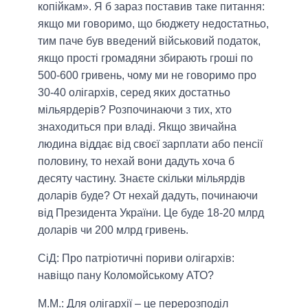
копійкам». Я б зараз поставив таке питання:
якщо ми говоримо, що бюджету недостатньо,
тим паче був введений військовий податок,
якщо прості громадяни збирають гроші по
500-600 гривень, чому ми не говоримо про
30-40 олігархів, серед яких достатньо
мільярдерів? Розпочинаючи з тих, хто
знаходиться при владі. Якщо звичайна
людина віддає від своєї зарплати або пенсії
половину, то нехай вони дадуть хоча б
десяту частину. Знаєте скільки мільярдів
доларів буде? От нехай дадуть, починаючи
від Президента України. Це буде 18-20 млрд
доларів чи 200 млрд гривень.
СіД: Про патріотичні пориви олігархів:
навіщо пану Коломойському АТО?
М.М.:
Для олігархії – це перерозподіл