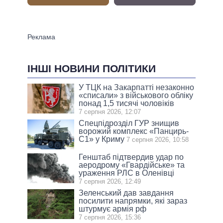
ІНШІ НОВИНИ ПОЛІТИКИ
У ТЦК на Закарпатті незаконно
«списали» з військового обліку
понад 1,5 тисячі чоловіків
7 серпня 2026, 12:07
Спецпідрозділ ГУР знищив
ворожий комплекс «Панцирь-
С1» у Криму
7 серпня 2026, 10:58
Генштаб підтвердив удар по
аеродрому «Гвардійське» та
ураження РЛС в Оленівці
7 серпня 2026, 12:49
Зеленський дав завдання
посилити напрямки, які зараз
штурмує армія рф
7 серпня 2026, 15:36