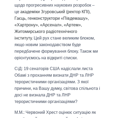
щодо прогресивних наукових розробок –
це
академіки Згуровський (ректор КПІ),
Гаєць, генконструктори «Півдемашу»,
«Хартрону», «Арсенал», «Артем»,
Житомирського радіотехнічного
інституту.
Цей рух стане великим блоком,
якщо новим законодавством буде
передбачене формування блоку. Також ми
орієнтуємось на відкриті списки.
СіД: 19 сенаторів США надіслали листа
Обамі з проханням визнати ДНР та ЛНР
терористичними організаціями.
З
якої
причини, на Вашу думку, світова спільнота і
досі не визнала ДНР та ЛНР
терористичними організаціями?
М.М.:
Червоний Хрест оцінює ситуацію як