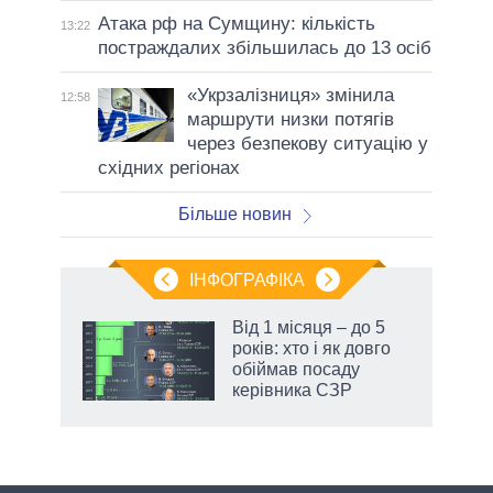
Атака рф на Сумщину: кількість
13:22
постраждалих збільшилась до 13 осіб
«Укрзалізниця» змінила
12:58
маршрути низки потягів
через безпекову ситуацію у
східних регіонах
Більше новин
ІНФОГРАФІКА
Від 1 місяця – до 5
ть
років: хто і як довго
обіймав посаду
керівника СЗР