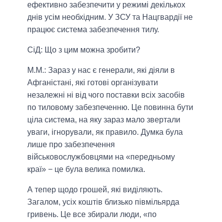
ефективно забезпечити у режимі декількох
днів усім необхідним. У ЗСУ та Нацгвардії не
працює система забезпечення тилу.
СіД: Що з цим можна зробити?
М.М.:
Зараз у нас є генерали, які діяли в
Афганістані, які готові організувати
незалежні ні від чого поставки всіх засобів
по тиловому забезпеченню. Це повинна бути
ціла система, на яку зараз мало звертали
уваги, ігнорували, як правило. Думка була
лише про забезпечення
військовослужбовцями на «передньому
краї» − це була велика помилка.
А тепер щодо грошей, які виділяють.
Загалом, усіх коштів близько півмільярда
гривень. Це все збирали люди, «по