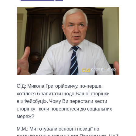
СіД: Микола Григорійовичу, по-перше,
хотілося б запитати щодо Вашої сторінки
в
«
Фейсбуці
»
. Чому Ви перестали вести
сторінку і коли повернетеся до соціальних
мереж?
М.М.:
Ми готували основні позиції по