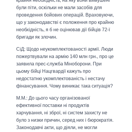
крайня необхідність, на яку вони вимушені
були піти, оскільки не мали засобів для
проведення бойових операцій. Враховуючи,
що у законодавстві є положення про крайню
необхідність, я б не оцінював дії бійців 72-ї
бригади як злочин.
СіД: Щодо неукомплектованості армії. Люди
пожертвували на армію 140 млн грн., про це
заявила прес-служба Міноборони. При
цьому бійці Нацгвардії кажуть про
недостатню укомплектованість і нестачу
фінансування. Чому виникає така ситуація?
М.М.:
До цього часу організованої
ефективної поставки ні продуктів
харчування, ні зброї, ні систем захисту не
було з низки причин, серед них і бюрократія.
Законодавчі акти, що діяли, не могли