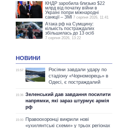
КНДР заробила близько $22
млрд від початку війни в
Україні попри міжнародні
санкції – ЗМІ
7 серпня 2026, 11:41
Атака рф на Сумщину:
кількість постраждалих
збільшилась до 13 осіб
7 серпня 2026, 13:22
НОВИНИ
Росіяни завдали удару по
15:57
стадіону «Чорноморець» в
Одесі, є постраждалий
Зеленський дав завдання посилити
15:36
напрямки, які зараз штурмує армія
рф
Правоохоронці викрили нові
15:00
«ухилянтські схеми» у трьох регіонах