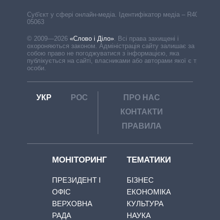
Cуб'єкт у сфері онлайн-медіа. Ідентифікатор медіа – R40-
05063
© 2009—2026
«Слово і Діло»
.
Всі права захищені і
охороняються законом. Адміністрація сайту залишає за
собою право не погоджуватися з інформацією, яка
публікується на сайті, власниками або авторами якої є треті
особи.
УКР
РОС
ПРО НАС
КОНТАКТИ
ПРАВИЛА
МОНІТОРИНГ
ТЕМАТИКИ
ПРЕЗИДЕНТ І
БІЗНЕС
ОФІС
ЕКОНОМІКА
ВЕРХОВНА
КУЛЬТУРА
РАДА
НАУКА