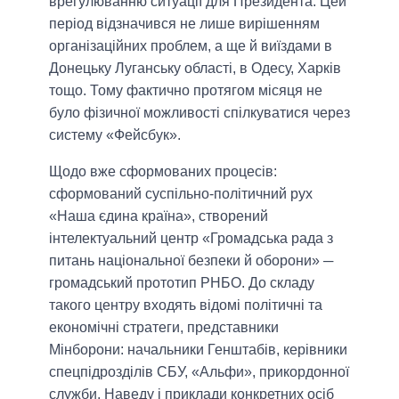
врегулюванню ситуації для Президента. Цей
період відзначився не лише вирішенням
організаційних проблем, а ще й виїздами в
Донецьку Луганську області, в Одесу, Харків
тощо. Тому фактично протягом місяця не
було фізичної можливості спілкуватися через
систему «Фейсбук».
Щодо вже сформованих процесів:
сформований суспільно-політичний рух
«Наша єдина країна», створений
інтелектуальний центр «Громадська рада з
питань національної безпеки й оборони» ─
громадський прототип РНБО. До складу
такого центру входять відомі політичні та
економічні стратеги, представники
Мінборони: начальники Генштабів, керівники
спецпідрозділів СБУ, «Альфи», прикордонної
служби. Наведу і приклади конкретних осіб