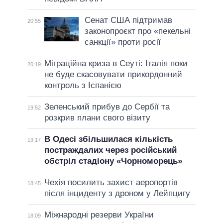
Сенат США підтримав
20:55
законопроєкт про «пекельні
санкції» проти росії
Міграційна криза в Сеуті: Італія поки
20:19
не буде скасовувати прикордонний
контроль з Іспанією
Зеленський прибув до Сербії та
19:52
розкрив плани свого візиту
В Одесі збільшилася кількість
19:17
постраждалих через російський
обстріл стадіону «Чорноморець»
Чехія посилить захист аеропортів
18:45
після інциденту з дроном у Лейпцигу
Міжнародні резерви України
18:09