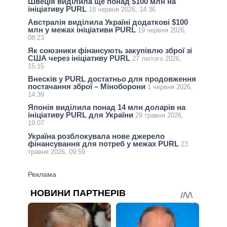
Швеція виділила ще понад $100 млн на
ініціативу PURL
18 червня 2026, 14:36
Австралія виділила Україні додаткові $100
млн у межах ініціативи PURL
19 червня 2026,
08:23
Як союзники фінансують закупівлю зброї зі
США через ініціативу PURL
27 лютого 2026,
15:15
Внесків у PURL достатньо для продовження
постачання зброї – Міноборони
1 червня 2026,
14:39
Японія виділила понад 14 млн доларів на
ініціативу PURL для України
29 травня 2026,
19:07
Україна розблокувала нове джерело
фінансування для потреб у межах PURL
23
травня 2026, 09:59