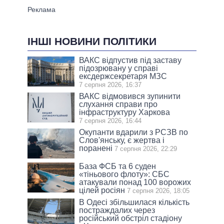
ІНШІ НОВИНИ ПОЛІТИКИ
ВАКС відпустив під заставу
підозрювану у справі
ексдержсекретаря МЗС
7 серпня 2026, 16:37
ВАКС відмовився зупинити
слухання справи про
інфраструктуру Харкова
7 серпня 2026, 16:44
Окупанти вдарили з РСЗВ по
Слов'янську, є жертва і
поранені
7 серпня 2026, 22:29
База ФСБ та 6 суден
«тіньового флоту»: СБС
атакували понад 100 ворожих
цілей росіян
7 серпня 2026, 18:05
В Одесі збільшилася кількість
постраждалих через
російський обстріл стадіону