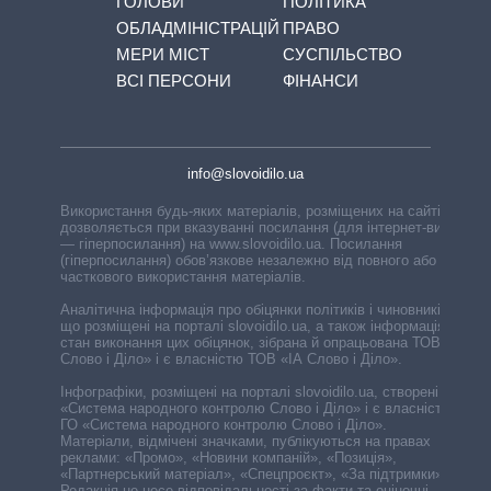
ГОЛОВИ
ПОЛІТИКА
ОБЛАДМІНІСТРАЦІЙ
ПРАВО
МЕРИ МІСТ
СУСПІЛЬСТВО
ВСІ ПЕРСОНИ
ФІНАНСИ
info@slovoidilo.ua
Використання будь-яких матеріалів, розміщених на сайті,
дозволяється при вказуванні посилання (для інтернет-видань
— гіперпосилання) на www.slovoidilo.ua. Посилання
(гіперпосилання) обов’язкове незалежно від повного або
часткового використання матеріалів.
Аналітична інформація про обіцянки політиків і чиновників,
що розміщені на порталі slovoidilo.ua, а також інформація про
стан виконання цих обіцянок, зібрана й опрацьована ТОВ «ІА
Слово і Діло» і є власністю ТОВ «ІА Слово і Діло».
Інфографіки, розміщені на порталі slovoidilo.ua, створені ГО
«Система народного контролю Слово і Діло» і є власністю
ГО «Система народного контролю Слово і Діло».
Матеріали, відмічені значками, публікуються на правах
реклами: «Промо», «Новини компаній», «Позиція»,
«Партнерський матеріал», «Спецпроєкт», «За підтримки».
Редакція не несе відповідальності за факти та оціночні