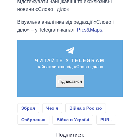
відстежувати найцікавіші та ексклюзивні
новини «Слово і діло».
Візуальна аналітика від редакції «Слово і
діло» – у Telegram-каналі
Pics&Maps
.
ЧИТАЙТЕ У TELEGRAM
найважливіше від «Слово і діло»
Підписатися
Зброя
Чехія
Війна з Росією
Озброєння
Війна в Україні
PURL
Поділитися: