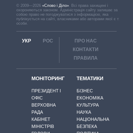
© 2009—2026
«Слово і Діло»
.
Всі права захищені і
охороняються законом. Адміністрація сайту залишає за
собою право не погоджуватися з інформацією, яка
публікується на сайті, власниками або авторами якої є треті
особи.
УКР
РОС
ПРО НАС
КОНТАКТИ
ПРАВИЛА
МОНІТОРИНГ
ТЕМАТИКИ
ПРЕЗИДЕНТ І
БІЗНЕС
ОФІС
ЕКОНОМІКА
ВЕРХОВНА
КУЛЬТУРА
РАДА
НАУКА
КАБІНЕТ
НАЦІОНАЛЬНА
МІНІСТРІВ
БЕЗПЕКА