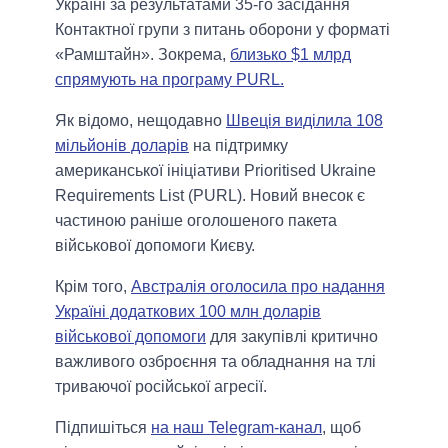
Україні за результатами 35-го засідання
Контактної групи з питань оборони у форматі
«Рамштайн». Зокрема,
близько $1 млрд
спрямують на програму PURL.
Як відомо, нещодавно
Швеція виділила 108
мільйонів доларів
на підтримку
американської ініціативи Prioritised Ukraine
Requirements List (PURL). Новий внесок є
частиною раніше оголошеного пакета
військової допомоги Києву.
Крім того,
Австралія оголосила про надання
Україні додаткових 100 млн доларів
військової допомоги
для закупівлі критично
важливого озброєння та обладнання на тлі
триваючої російської агресії.
Підпишіться
на наш Telegram-канал
, щоб