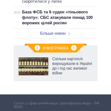
скоротилися у липні
База ФСБ та 6 суден «тіньового
18:05
флоту»: СБС атакували понад 100
ворожих цілей росіян
Більше новин
ІНФОГРАФІКА
 як
Скільки картоплі
и за
вирощували в Україні
до і під час великої
2027-
війни
Cуб'єкт у сфері онлайн-медіа. Ідентифікатор медіа – R40-
05063