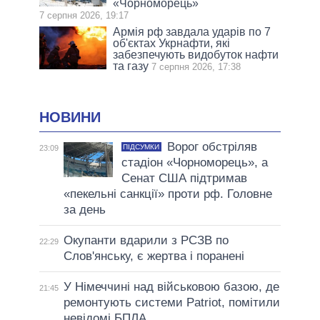
«Чорноморець»
7 серпня 2026, 19:17
Армія рф завдала ударів по 7
об'єктах Укрнафти, які
забезпечують видобуток нафти
та газу
7 серпня 2026, 17:38
НОВИНИ
Ворог обстріляв
ПІДСУМКИ
23:09
стадіон «Чорноморець», а
Сенат США підтримав
«пекельні санкції» проти рф. Головне
за день
Окупанти вдарили з РСЗВ по
22:29
Слов'янську, є жертва і поранені
У Німеччині над військовою базою, де
21:45
ремонтують системи Patriot, помітили
невідомі БПЛА