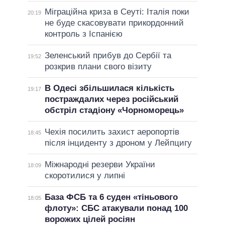
Міграційна криза в Сеуті: Італія поки
20:19
не буде скасовувати прикордонний
контроль з Іспанією
Зеленський прибув до Сербії та
19:52
розкрив плани свого візиту
В Одесі збільшилася кількість
19:17
постраждалих через російський
обстріл стадіону «Чорноморець»
Чехія посилить захист аеропортів
18:45
після інциденту з дроном у Лейпцигу
Міжнародні резерви України
18:09
скоротилися у липні
База ФСБ та 6 суден «тіньового
18:05
флоту»: СБС атакували понад 100
ворожих цілей росіян