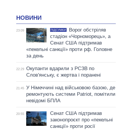
НОВИНИ
Ворог обстріляв
ПІДСУМКИ
23:09
стадіон «Чорноморець», а
Сенат США підтримав
«пекельні санкції» проти рф. Головне
за день
Окупанти вдарили з РСЗВ по
22:29
Слов'янську, є жертва і поранені
У Німеччині над військовою базою, де
21:45
ремонтують системи Patriot, помітили
невідомі БПЛА
Сенат США підтримав
20:55
законопроєкт про «пекельні
санкції» проти росії