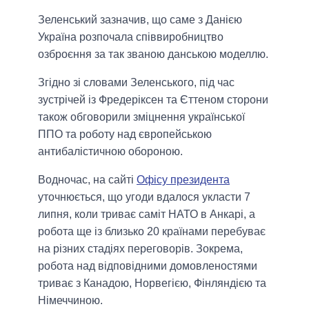
Зеленський зазначив, що саме з Данією
Україна розпочала співвиробництво
озброєння за так званою данською моделлю.
Згідно зі словами Зеленського, під час
зустрічей із Фредеріксен та Єттеном сторони
також обговорили зміцнення української
ППО та роботу над європейською
антибалістичною обороною.
Водночас, на сайті
Офісу президента
уточнюється, що угоди вдалося укласти 7
липня, коли триває саміт НАТО в Анкарі, а
робота ще із близько 20 країнами перебуває
на різних стадіях переговорів. Зокрема,
робота над відповідними домовленостями
триває з Канадою, Норвегією, Фінляндією та
Німеччиною.