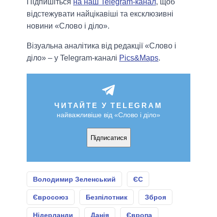
Підпишіться
на наш Telegram-канал
, щоб
відстежувати найцікавіші та ексклюзивні
новини «Слово і діло».
Візуальна аналітика від редакції «Слово і
діло» – у Telegram-каналі
Pics&Maps
.
ЧИТАЙТЕ У TELEGRAM
найважливіше від «Слово і діло»
Підписатися
Володимир Зеленський
ЄС
Євросоюз
Безпілотник
Зброя
Нідерланди
Данія
Європа