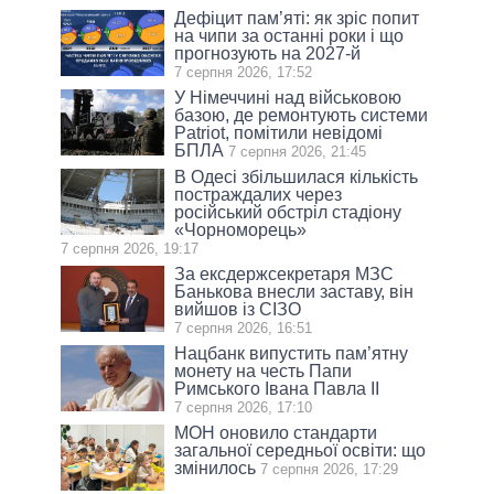
Дефіцит пам’яті: як зріс попит
на чипи за останні роки і що
прогнозують на 2027-й
7 серпня 2026, 17:52
У Німеччині над військовою
базою, де ремонтують системи
Patriot, помітили невідомі
БПЛА
7 серпня 2026, 21:45
В Одесі збільшилася кількість
постраждалих через
російський обстріл стадіону
«Чорноморець»
7 серпня 2026, 19:17
За ексдержсекретаря МЗС
Банькова внесли заставу, він
вийшов із СІЗО
7 серпня 2026, 16:51
Нацбанк випустить пам’ятну
монету на честь Папи
Римського Івана Павла II
7 серпня 2026, 17:10
МОН оновило стандарти
загальної середньої освіти: що
змінилось
7 серпня 2026, 17:29