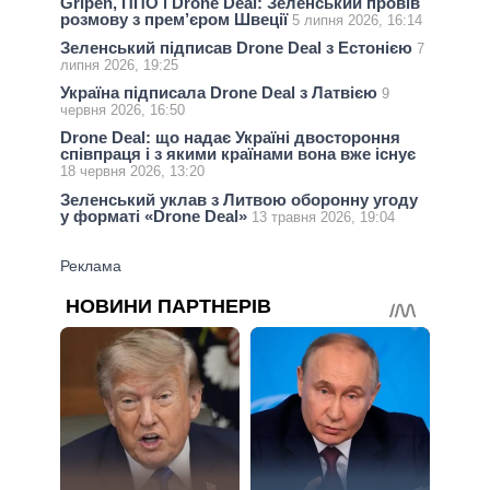
Gripen, ППО і Drone Deal: Зеленський провів
розмову з прем’єром Швеції
5 липня 2026, 16:14
Зеленський підписав Drone Deal з Естонією
7
липня 2026, 19:25
Україна підписала Drone Deal з Латвією
9
червня 2026, 16:50
Drone Deal: що надає Україні двостороння
співпраця і з якими країнами вона вже існує
18 червня 2026, 13:20
Зеленський уклав з Литвою оборонну угоду
у форматі «Drone Deal»
13 травня 2026, 19:04