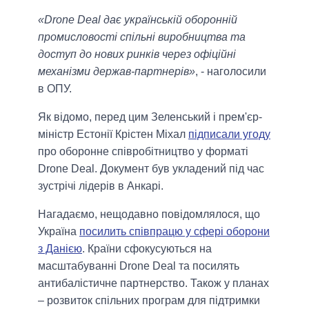
«Drone Deal дає українській оборонній
промисловості спільні виробництва та
доступ до нових ринків через офіційні
механізми держав-партнерів»
, - наголосили
в ОПУ.
Як відомо, перед цим Зеленський і прем'єр-
міністр Естонії Крістен Міхал
підписали угоду
про оборонне співробітництво у форматі
Drone Deal. Документ був укладений під час
зустрічі лідерів в Анкарі.
Нагадаємо, нещодавно повідомлялося, що
Україна
посилить співпрацю у сфері оборони
з Данією
. Країни сфокусуються на
масштабуванні Drone Deal та посилять
антибалістичне партнерство. Також у планах
– розвиток спільних програм для підтримки