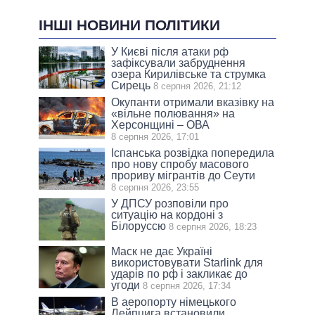
ІНШІ НОВИНИ ПОЛІТИКИ
У Києві після атаки рф
зафіксували забруднення
озера Кирилівське та струмка
Сирець
8 серпня 2026, 21:12
Окупанти отримали вказівку на
«вільне полювання» на
Херсонщині – ОВА
8 серпня 2026, 17:01
Іспанська розвідка попередила
про нову спробу масового
прориву мігрантів до Сеути
8 серпня 2026, 23:55
У ДПСУ розповіли про
ситуацію на кордоні з
Білоруссю
8 серпня 2026, 18:23
Маск не дає Україні
використовувати Starlink для
ударів по рф і закликає до
угоди
8 серпня 2026, 17:34
В аеропорту німецького
Лейпцига встановили