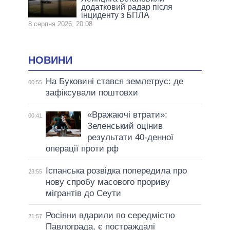
додатковий радар після
інциденту з БПЛА
8 серпня 2026, 20:08
НОВИНИ
На Буковині стався землетрус: де
00:55
зафіксували поштовхи
«Вражаючі втрати»:
00:41
Зеленський оцінив
результати 40-денної
операції проти рф
Іспанська розвідка попередила про
23:55
нову спробу масового прориву
мігрантів до Сеути
Росіяни вдарили по середмістю
21:57
Павлограда, є постраждалі