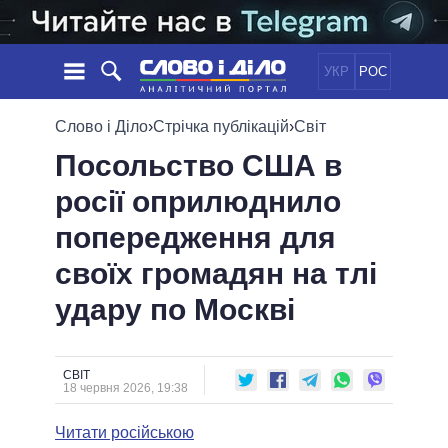
УКР
РОС
НОВИНИ
Слово і Діло
›
Стрічка публікацій
›
Світ
Посольство США в
ОБIЦЯНКИ
СТРІЧКА
ПОЛІТИКА
росії оприлюднило
ПОДІЇ
ЕКОНОМІКА
ПОЛIТИКИ
попередження для
СТАТТІ
СУСПІЛЬСТВО
ІНФОГРАФІКА
ДУМКИ
СВІТ
УСІ ПОЛІТИКИ
своїх громадян на тлі
ОГЛЯДИ
ПРЕЗИДЕНТ І ОФІС
удару по Москві
ВІДЕО
ДАЙДЖЕСТИ
ВЕРХОВНА РАДА
ПІДТРИМАТИ
КАБІНЕТ МІНІСТРІВ
ГОЛОВИ ОБЛАДМІНІСТРАЦІЙ
СВІТ
ПОРІВНЯННЯ ПОЛІТИКІВ
18 червня 2026, 19:38
МЕРИ МІСТ
Читати російською
ВСІ ПЕРСОНИ