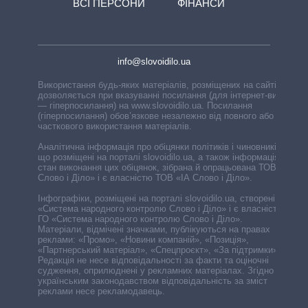
ВСІ ПЕРСОНИ
ФІНАНСИ
info@slovoidilo.ua
Використання будь-яких матеріалів, розміщених на сайті,
дозволяється при вказуванні посилання (для інтернет-видань
— гіперпосилання) на www.slovoidilo.ua. Посилання
(гіперпосилання) обов’язкове незалежно від повного або
часткового використання матеріалів.
Аналітична інформація про обіцянки політиків і чиновників,
що розміщені на порталі slovoidilo.ua, а також інформація про
стан виконання цих обіцянок, зібрана й опрацьована ТОВ «ІА
Слово і Діло» і є власністю ТОВ «ІА Слово і Діло».
Інфографіки, розміщені на порталі slovoidilo.ua, створені ГО
«Система народного контролю Слово і Діло» і є власністю
ГО «Система народного контролю Слово і Діло».
Матеріали, відмічені значками, публікуються на правах
реклами: «Промо», «Новини компаній», «Позиція»,
«Партнерський матеріал», «Спецпроєкт», «За підтримки».
Редакція не несе відповідальності за факти та оціночні
судження, оприлюднені у рекламних матеріалах. Згідно з
українським законодавством відповідальність за зміст
реклами несе рекламодавець.