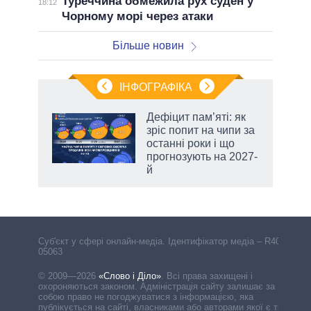
Туреччина обмежила рух суден у
18:12
Чорному морі через атаки
Більше новин
ІНФОГРАФІКА
жет
Дефіцит пам’яті: як
зріс попит на чипи за
ків
останні роки і що
прогнозують на 2027-
й
аспі
Cуб'єкт у сфері онлайн-медіа. Ідентифікатор медіа – R40-
05063
© 2009—2026
«Слово і Діло»
.
Всі права захищені і
охороняються законом. Адміністрація сайту залишає за
собою право не погоджуватися з інформацією, яка
публікується на сайті, власниками або авторами якої є треті