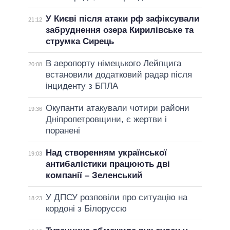
У Києві після атаки рф зафіксували
21:12
забруднення озера Кирилівське та
струмка Сирець
В аеропорту німецького Лейпцига
20:08
встановили додатковий радар після
інциденту з БПЛА
Окупанти атакували чотири райони
19:36
Дніпропетровщини, є жертви і
поранені
Над створенням української
19:03
антибалістики працюють дві
компанії – Зеленський
У ДПСУ розповіли про ситуацію на
18:23
кордоні з Білоруссю