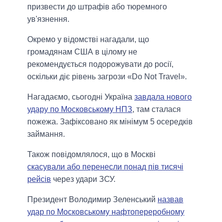
призвести до штрафів або тюремного
ув'язнення.
Окремо у відомстві нагадали, що
громадянам США в цілому не
рекомендується подорожувати до росії,
оскільки діє рівень загрози «Do Not Travel».
Нагадаємо, сьогодні Україна
завдала нового
удару по Московському НПЗ
, там сталася
пожежа. Зафіксовано як мінімум 5 осередків
займання.
Також повідомлялося, що в Москві
скасували або перенесли понад пів тисячі
рейсів
через удари ЗСУ.
Президент Володимир Зеленський
назвав
удар по Московському нафтопереробному