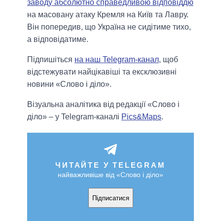
заводу абсолютно справедливою відповіддю
на масовану атаку Кремля на Київ та Лавру.
Він попередив, що Україна не сидітиме тихо,
а відповідатиме.
Підпишіться
на наш Telegram-канал
, щоб
відстежувати найцікавіші та ексклюзивні
новини «Слово і діло».
Візуальна аналітика від редакції «Слово і
діло» – у Telegram-каналі
Pics&Maps
.
ЧИТАЙТЕ У TELEGRAM
найважливіше від «Слово і діло»
Підписатися