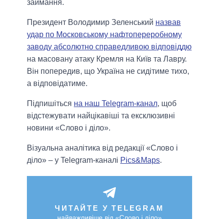
займання.
Президент Володимир Зеленський
назвав
удар по Московському нафтопереробному
заводу абсолютно справедливою відповіддю
на масовану атаку Кремля на Київ та Лавру.
Він попередив, що Україна не сидітиме тихо,
а відповідатиме.
Підпишіться
на наш Telegram-канал
, щоб
відстежувати найцікавіші та ексклюзивні
новини «Слово і діло».
Візуальна аналітика від редакції «Слово і
діло» – у Telegram-каналі
Pics&Maps
.
ЧИТАЙТЕ У TELEGRAM
найважливіше від «Слово і діло»