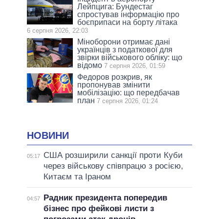
Лейпцига: Бундестаг
спростував інформацію про
боєприпаси на борту літака
6 серпня 2026, 22:03
Міноборони отримає дані
українців з податкової для
звірки військового обліку: що
відомо
7 серпня 2026, 01:59
Федоров розкрив, як
пропонував змінити
мобілізацію: що передбачав
план
7 серпня 2026, 01:24
НОВИНИ
США розширили санкції проти Куби
05:17
через військову співпрацю з росією,
Китаєм та Іраном
Радник президента попередив
04:57
бізнес про фейкові листи з