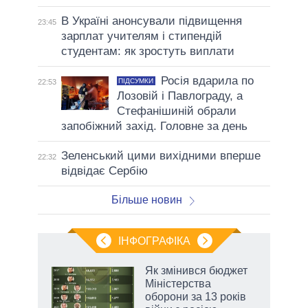
В Україні анонсували підвищення
23:45
зарплат учителям і стипендій
студентам: як зростуть виплати
Росія вдарила по
ПІДСУМКИ
22:53
Лозовій і Павлограду, а
Стефанішиній обрали
запобіжний захід. Головне за день
Зеленський цими вихідними вперше
22:32
відвідає Сербію
Більше новин
ІНФОГРАФІКА
и на
Як змінився бюджет
Міністерства
а
оборони за 13 років