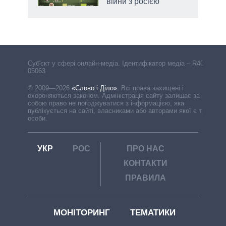
війни з росією
Cуб'єкт у сфері онлайн-медіа. Ідентифікатор медіа – R40-
05063
© 2009—2026
«Слово і Діло»
.
Всі права захищені і
охороняються законом. Адміністрація сайту залишає за
собою право не погоджуватися з інформацією, яка
публікується на сайті, власниками або авторами якої є треті
особи.
УКР
РОС
ПРО НАС
КОНТАКТИ
ПРАВИЛА
МОНІТОРИНГ
ТЕМАТИКИ