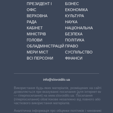
ПРЕЗИДЕНТ І
БІЗНЕС
ОФІС
ЕКОНОМІКА
ВЕРХОВНА
КУЛЬТУРА
РАДА
НАУКА
КАБІНЕТ
НАЦІОНАЛЬНА
МІНІСТРІВ
БЕЗПЕКА
ГОЛОВИ
ПОЛІТИКА
ОБЛАДМІНІСТРАЦІЙ
ПРАВО
МЕРИ МІСТ
СУСПІЛЬСТВО
ВСІ ПЕРСОНИ
ФІНАНСИ
info@slovoidilo.ua
Використання будь-яких матеріалів, розміщених на сайті,
дозволяється при вказуванні посилання (для інтернет-видань
— гіперпосилання) на www.slovoidilo.ua. Посилання
(гіперпосилання) обов’язкове незалежно від повного або
часткового використання матеріалів.
Аналітична інформація про обіцянки політиків і чиновників,