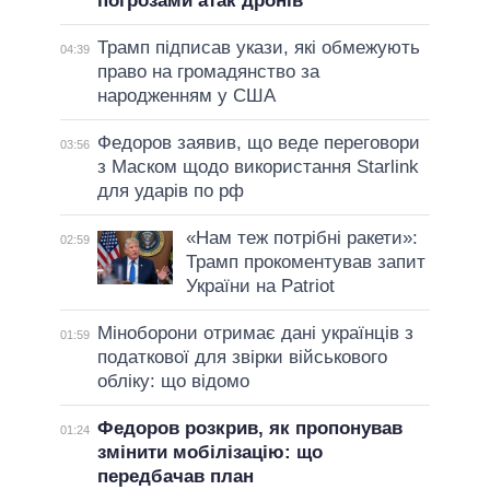
погрозами атак дронів
Трамп підписав укази, які обмежують
04:39
право на громадянство за
народженням у США
Федоров заявив, що веде переговори
03:56
з Маском щодо використання Starlink
для ударів по рф
«Нам теж потрібні ракети»:
02:59
Трамп прокоментував запит
України на Patriot
Міноборони отримає дані українців з
01:59
податкової для звірки військового
обліку: що відомо
Федоров розкрив, як пропонував
01:24
змінити мобілізацію: що
передбачав план