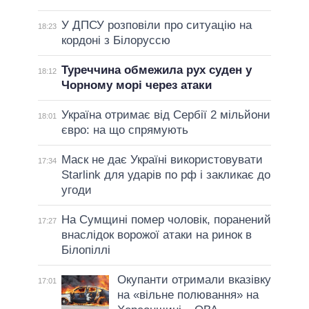
У ДПСУ розповіли про ситуацію на
18:23
кордоні з Білоруссю
Туреччина обмежила рух суден у
18:12
Чорному морі через атаки
Україна отримає від Сербії 2 мільйони
18:01
євро: на що спрямують
Маск не дає Україні використовувати
17:34
Starlink для ударів по рф і закликає до
угоди
На Сумщині помер чоловік, поранений
17:27
внаслідок ворожої атаки на ринок в
Білопіллі
Окупанти отримали вказівку
17:01
на «вільне полювання» на