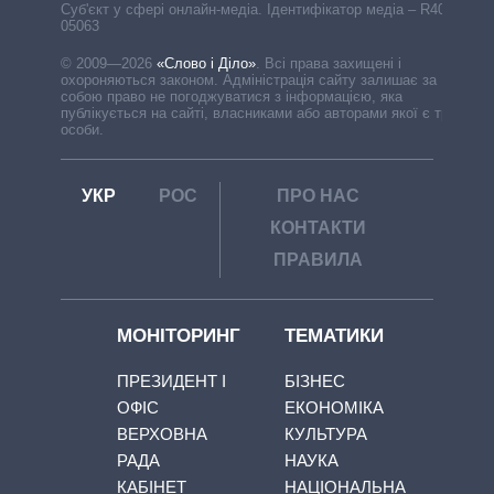
Cуб'єкт у сфері онлайн-медіа. Ідентифікатор медіа – R40-
05063
© 2009—2026
«Слово і Діло»
.
Всі права захищені і
охороняються законом. Адміністрація сайту залишає за
собою право не погоджуватися з інформацією, яка
публікується на сайті, власниками або авторами якої є треті
особи.
УКР
РОС
ПРО НАС
КОНТАКТИ
ПРАВИЛА
МОНІТОРИНГ
ТЕМАТИКИ
ПРЕЗИДЕНТ І
БІЗНЕС
ОФІС
ЕКОНОМІКА
ВЕРХОВНА
КУЛЬТУРА
РАДА
НАУКА
КАБІНЕТ
НАЦІОНАЛЬНА