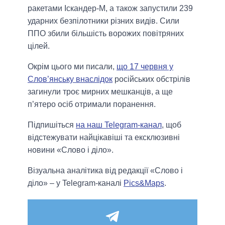
ракетами Іскандер-М, а також запустили 239
ударних безпілотники різних видів. Сили
ППО збили більшість ворожих повітряних
цілей.
Окрім цього ми писали,
що 17 червня у
Слов’янську внаслідок
російських обстрілів
загинули троє мирних мешканців, а ще
п’ятеро осіб отримали поранення.
Підпишіться
на наш Telegram-канал
, щоб
відстежувати найцікавіші та ексклюзивні
новини «Слово і діло».
Візуальна аналітика від редакції «Слово і
діло» – у Telegram-каналі
Pics&Maps
.