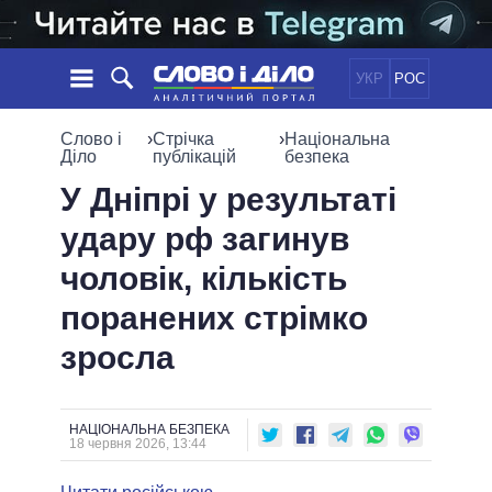
УКР
РОС
НОВИНИ
Слово і
›
Стрічка
›
Національна
Діло
публікацій
безпека
ОБIЦЯНКИ
СТРІЧКА
ПОЛІТИКА
У Дніпрі у результаті
ПОДІЇ
ЕКОНОМІКА
удару рф загинув
ПОЛIТИКИ
СТАТТІ
СУСПІЛЬСТВО
чоловік, кількість
ІНФОГРАФІКА
ДУМКИ
СВІТ
УСІ ПОЛІТИКИ
поранених стрімко
ОГЛЯДИ
ПРЕЗИДЕНТ І ОФІС
ВІДЕО
зросла
ДАЙДЖЕСТИ
ВЕРХОВНА РАДА
ПІДТРИМАТИ
КАБІНЕТ МІНІСТРІВ
ГОЛОВИ ОБЛАДМІНІСТРАЦІЙ
ПОРІВНЯННЯ ПОЛІТИКІВ
НАЦІОНАЛЬНА БЕЗПЕКА
МЕРИ МІСТ
18 червня 2026, 13:44
ВСІ ПЕРСОНИ