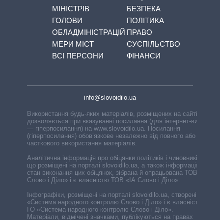
МІНІСТРІВ
БЕЗПЕКА
ГОЛОВИ
ПОЛІТИКА
ОБЛАДМІНІСТРАЦІЙ
ПРАВО
МЕРИ МІСТ
СУСПІЛЬСТВО
ВСІ ПЕРСОНИ
ФІНАНСИ
info@slovoidilo.ua
Використання будь-яких матеріалів, розміщених на сайті,
дозволяється при вказуванні посилання (для інтернет-видань
— гіперпосилання) на www.slovoidilo.ua. Посилання
(гіперпосилання) обов’язкове незалежно від повного або
часткового використання матеріалів.
Аналітична інформація про обіцянки політиків і чиновників,
що розміщені на порталі slovoidilo.ua, а також інформація про
стан виконання цих обіцянок, зібрана й опрацьована ТОВ «ІА
Слово і Діло» і є власністю ТОВ «ІА Слово і Діло».
Інфографіки, розміщені на порталі slovoidilo.ua, створені ГО
«Система народного контролю Слово і Діло» і є власністю
ГО «Система народного контролю Слово і Діло».
Матеріали, відмічені значками, публікуються на правах