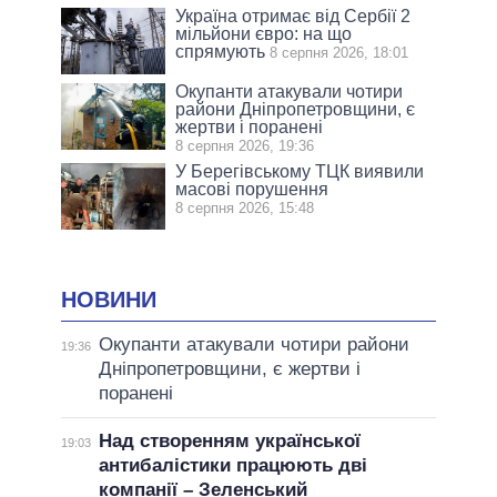
Україна отримає від Сербії 2
мільйони євро: на що
спрямують
8 серпня 2026, 18:01
Окупанти атакували чотири
райони Дніпропетровщини, є
жертви і поранені
8 серпня 2026, 19:36
У Берегівському ТЦК виявили
масові порушення
8 серпня 2026, 15:48
НОВИНИ
Окупанти атакували чотири райони
19:36
Дніпропетровщини, є жертви і
поранені
Над створенням української
19:03
антибалістики працюють дві
компанії – Зеленський