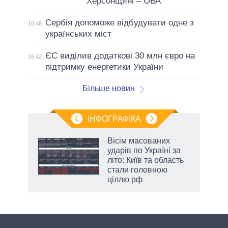
Херсонщині – ОВА
Сербія допоможе відбудувати одне з
16:48
українських міст
ЄС виділив додаткові 30 млн євро на
16:42
підтримку енергетики України
Більше новин
ІНФОГРАФІКА
 як
Вісім масованих
и за
ударів по Україні за
літо: Київ та область
2027-
стали головною
ціллю рф