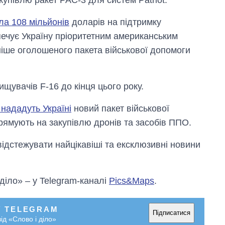
ла 108 мільйонів
доларів на підтримку
печує Україну пріоритетним американським
іше оголошеного пакета військової допомоги
щувачів F-16 до кінця цього року.
нададуть Україні
новий пакет військової
рямують на закупівлю дронів та засобів ППО.
відстежувати найцікавіші та ексклюзивні новини
 діло» – у Telegram-каналі
Pics&Maps
.
У TELEGRAM
Підписатися
ід «Слово і діло»