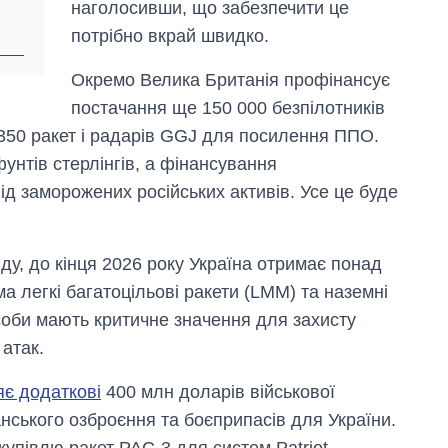
наголосивши, що забезпечити це
2027-й
потрібно вкрай швидко.
Окремо Велика Британія профінансує
постачання ще 150 000 безпілотників
 350 ракет і радарів GGJ для посилення ППО.
унтів стерлінгів, а фінансування
ід заморожених російських активів. Усе це буде
ду, до кінця 2026 року Україна отримає понад
ма легкі багатоцільові ракети (LMM) та наземні
соби мають критичне значення для захисту
 атак.
яє додаткові
400 млн доларів військової
анського озброєння та боєприпасів для України.
купівлю ракет PAC-3 для систем Patriot.