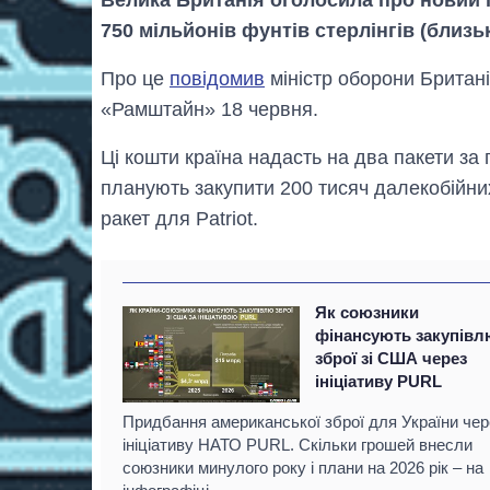
750 мільйонів фунтів стерлінгів (близь
Про це
повідомив
міністр оборони Британі
«Рамштайн» 18 червня.
Ці кошти країна надасть на два пакети з
планують закупити 200 тисяч далекобійни
ракет для Patriot.
Як союзники
фінансують закупівл
зброї зі США через
ініціативу PURL
Придбання американської зброї для України чер
ініціативу НАТО PURL. Скільки грошей внесли
союзники минулого року і плани на 2026 рік – на