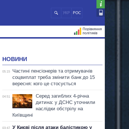
УКР
РОС
Порівняння
політиків
ЦІЙ
МЕРИ МІСТ
ВСІ ПЕРСОНИ
НОВИНИ
Частині пенсіонерів та отримувачів
05:15
соцвиплат треба змінити банк до 15
вересня: кого це стосується
Серед загиблих 4-річна
04:51
дитина: у ДСНС уточнили
наслідки обстрілу на
Київщині
У Києві після атаки балістикою у
03:47