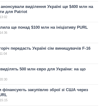
 анонсували виділення Україні ще $400 млн на
ти для Patriot
13:02
лила ще понад $100 млн на ініціативу PURL
14:36
горіч передасть Україні сім винищувачів F-16
11:04
виділять 500 млн євро для України: на що
20:30
 фінансують закупівлю зброї зі США через
PURL
15:15