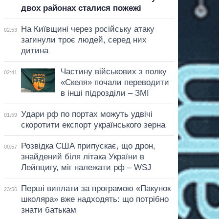
двох районах сталися пожежі
На Київщині через російську атаку
02:53
загинули троє людей, серед них
дитина
Частину військових з полку
02:41
«Скеля» почали переводити
в інші підрозділи – ЗМІ
Удари рф по портах можуть удвічі
01:59
скоротити експорт українського зерна
Розвідка США припускає, що дрон,
00:57
знайдений біля літака України в
Лейпцигу, міг належати рф – WSJ
Перші виплати за програмою «Пакунок
23:56
школяра» вже надходять: що потрібно
знати батькам