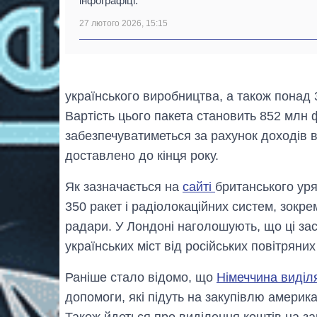
інфографіці.
27 лютого 2026, 15:15
українського виробництва, а також понад
Вартість цього пакета становить 852 млн ф
забезпечуватиметься за рахунок доходів в
доставлено до кінця року.
Як зазначається на
сайті
британського уря
350 ракет і радіолокаційних систем, зокре
радари. У Лондоні наголошують, що ці за
українських міст від російських повітряних
Раніше стало відомо, що
Німеччина виділ
допомоги, які підуть на закупівлю америк
Також йдеться про виділення коштів на за