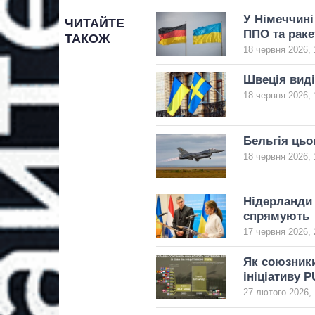
У Німеччині
ЧИТАЙТЕ
ППО та раке
ТАКОЖ
18 червня 2026, 
Швеція виді
18 червня 2026, 
Бельгія цьо
18 червня 2026, 
Нідерланди 
спрямують
17 червня 2026, 
Як союзники
ініціативу 
27 лютого 2026, 