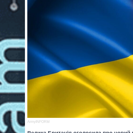
ArmyINFORM
Велика Британія оголосила про новий