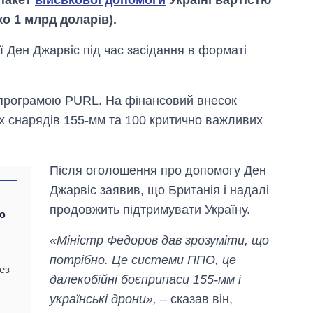
ко 1 млрд доларів).
ї Ден Джарвіс під час засідання в форматі
а програмою PURL. На фінансовий внесок
х снарядів 155-мм та 100 критично важливих
Після оголошення про допомогу Ден
Джарвіс заявив, що Британія і надалі
продовжить підтримувати Україну.
ю
«Міністр Федоров дав зрозуміти, що
Дефіцит пам’яті:
потрібно. Це системи ППО, це
як зріс попит на
ез
далекобійні боєприпаси 155-мм і
чипи за останні
роки і що
українські дрони»,
– сказав він,
прогнозують на