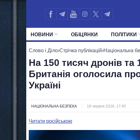
НОВИНИ
ОБIЦЯНКИ
ПОЛIТИКИ
УСІ ПОЛІТИКИ
ПРЕЗИДЕНТ І ОФ
Слово і Діло
›
Стрічка публікацій
›
Національна б
На 150 тисяч дронів та 1
Британія оголосила пр
Україні
НАЦІОНАЛЬНА БЕЗПЕКА
18 червня 2026, 17:45
Читати російською