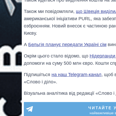
Також ми повідомляли,
що Швеція виділи
американської ініціативи PURL, яка забез
озброєнням. Новий внесок є частиною ран
Києву.
А
Бельгія планує передати Україні сім
вини
Окрім цього стало відомо, що
Нідерланди 
допомоги на суму 500 млн євро. Кошти сп
Підпишіться
на наш Telegram-канал
, щоб 
«Слово і діло».
Візуальна аналітика від редакції «Слово і
ЧИТАЙТЕ 
найважливіше в