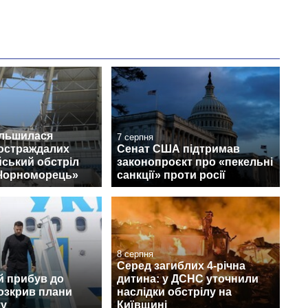
ільшилася
7 серпня
постраждалих
Сенат США підтримав
йський обстріл
законопроєкт про «пекельні
«Чорноморець»
санкції» проти росії
8 серпня
Серед загиблих 4-річна
й прибув до
дитина: у ДСНС уточнили
розкрив плани
наслідки обстрілу на
ту
Київщині