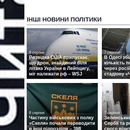
ІНШІ НОВИНИ ПОЛІТИКИ
8 серпня
7 серпня
Розвідка США припускає,
В Одесі зб
що дрон, знайдений біля
кількість 
літака України в Лейпцигу,
через росі
міг належати рф – WSJ
стадіону 
8 серпня
7 серпня
Частину військових з полку
Зеленськи
«Скеля» почали переводити
Сербії та 
в інші підрозділи – ЗМІ
свого візи