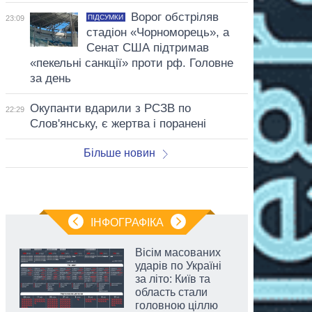
Ворог обстріляв
ПІДСУМКИ
23:09
стадіон «Чорноморець», а
Сенат США підтримав
«пекельні санкції» проти рф. Головне
за день
Окупанти вдарили з РСЗВ по
22:29
Слов'янську, є жертва і поранені
Більше новин
ІНФОГРАФІКА
Вісім масованих
ударів по Україні
за літо: Київ та
область стали
головною ціллю