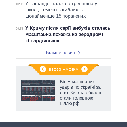
У Таїланді сталася стрілянина у
10:08
школі, семеро загиблих та
щонайменше 15 поранених
У Криму після серії вибухів сталась
09:58
масштабна пожежа на аеродромі
«Гвардійське»
Більше новин
ІНФОГРАФІКА
нтів:
Вісім масованих
 і
ударів по Україні за
nAI
літо: Київ та область
стали головною
ціллю рф