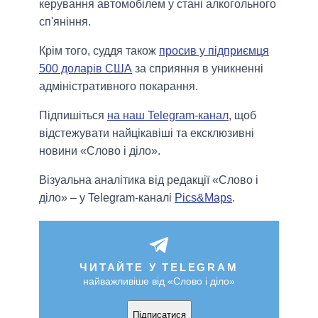
керування автомобілем у стані алкогольного
сп'яніння.
Крім того, суддя також
просив у підприємця
500 доларів США
за сприяння в уникненні
адміністративного покарання.
Підпишіться
на наш Telegram-канал
, щоб
відстежувати найцікавіші та ексклюзивні
новини «Слово і діло».
Візуальна аналітика від редакції «Слово і
діло» – у Telegram-каналі
Pics&Maps
.
ЧИТАЙТЕ У TELEGRAM
найважливіше від «Слово і діло»
Підписатися