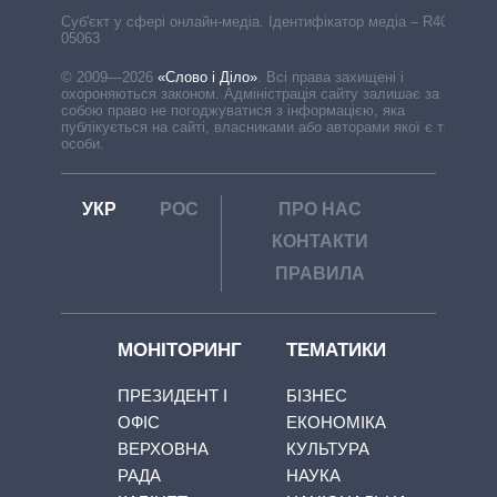
Cуб'єкт у сфері онлайн-медіа. Ідентифікатор медіа – R40-
05063
© 2009—2026
«Слово і Діло»
.
Всі права захищені і
охороняються законом. Адміністрація сайту залишає за
собою право не погоджуватися з інформацією, яка
публікується на сайті, власниками або авторами якої є треті
особи.
УКР
РОС
ПРО НАС
КОНТАКТИ
ПРАВИЛА
МОНІТОРИНГ
ТЕМАТИКИ
ПРЕЗИДЕНТ І
БІЗНЕС
ОФІС
ЕКОНОМІКА
ВЕРХОВНА
КУЛЬТУРА
РАДА
НАУКА