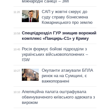
міжнародні санкції – ЗМІ
САП у жовтні скерує до
11:20
суду справу бізнесмена
Комарницького про землю
Спецпідрозділ ГУР знищив ворожий
10:58
комплекс «Панцирь-С1» у Криму
Росія формує бойові підрозділи з
10:45
українських військовополонених –
ISW
Окупанти атакували БПЛА
10:27
ринок на на Сумщині, є
важкопоранені
Апеляційна палата оштрафувала
10:10
обвинуваченого київського адвоката з
вироком