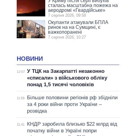
У Криму після серії вибухів
сталась масштабна пожежа на
аеродромі «Гвардійське»
7 серпня 2026, 09:58
Окупанти атакували БПЛА
ринок на на Сумщині, є
важкопоранені
7 серпня 2026, 10:27
НОВИНИ
У ТЦК на Закарпатті незаконно
12:07
«списали» з військового обліку
понад 1,5 тисячі чоловіків
Більше половини регіонів рф збідніли
11:58
за 4 роки війни проти України –
розвідка
КНДР заробила близько $22 млрд від
11:41
початку війни в Україні попри