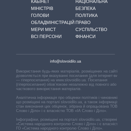
КАБІНЕТ
НАЦІОНАЛЬНА
МІНІСТРІВ
БЕЗПЕКА
ГОЛОВИ
ПОЛІТИКА
ОБЛАДМІНІСТРАЦІЙ
ПРАВО
МЕРИ МІСТ
СУСПІЛЬСТВО
ВСІ ПЕРСОНИ
ФІНАНСИ
info@slovoidilo.ua
Використання будь-яких матеріалів, розміщених на сайті,
дозволяється при вказуванні посилання (для інтернет-видань
— гіперпосилання) на www.slovoidilo.ua. Посилання
(гіперпосилання) обов’язкове незалежно від повного або
часткового використання матеріалів.
Аналітична інформація про обіцянки політиків і чиновників,
що розміщені на порталі slovoidilo.ua, а також інформація про
стан виконання цих обіцянок, зібрана й опрацьована ТОВ «ІА
Слово і Діло» і є власністю ТОВ «ІА Слово і Діло».
Інфографіки, розміщені на порталі slovoidilo.ua, створені ГО
«Система народного контролю Слово і Діло» і є власністю
ГО «Система народного контролю Слово і Діло».