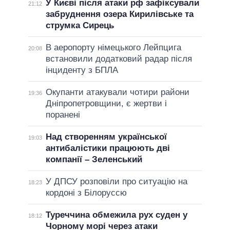
У Києві після атаки рф зафіксували
21:12
забруднення озера Кирилівське та
струмка Сирець
В аеропорту німецького Лейпцига
20:08
встановили додатковий радар після
інциденту з БПЛА
Окупанти атакували чотири райони
19:36
Дніпропетровщини, є жертви і
поранені
Над створенням української
19:03
антибалістики працюють дві
компанії – Зеленський
У ДПСУ розповіли про ситуацію на
18:23
кордоні з Білоруссю
Туреччина обмежила рух суден у
18:12
Чорному морі через атаки