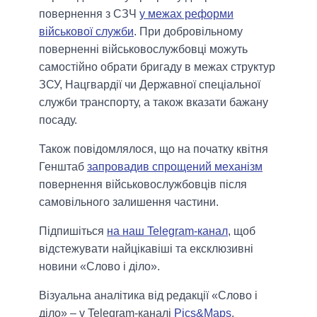
повернення з СЗЧ
у межах реформи
військової служби
. При добровільному
поверненні військовослужбовці можуть
самостійно обрати бригаду в межах структур
ЗСУ, Нацгвардії чи Державної спеціальної
служби транспорту, а також вказати бажану
посаду.
Також повідомлялося, що на початку квітня
Генштаб
запровадив спрощений механізм
повернення військовослужбовців після
самовільного залишення частини.
Підпишіться
на наш Telegram-канал
, щоб
відстежувати найцікавіші та ексклюзивні
новини «Слово і діло».
Візуальна аналітика від редакції «Слово і
діло» – у Telegram-каналі
Pics&Maps
.