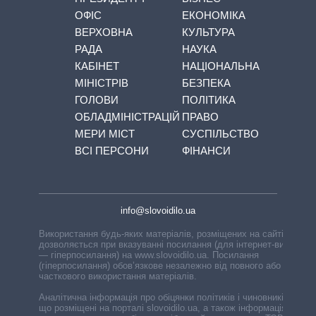
ОФІС
ЕКОНОМІКА
ВЕРХОВНА
КУЛЬТУРА
РАДА
НАУКА
КАБІНЕТ
НАЦІОНАЛЬНА
МІНІСТРІВ
БЕЗПЕКА
ГОЛОВИ
ПОЛІТИКА
ОБЛАДМІНІСТРАЦІЙ
ПРАВО
МЕРИ МІСТ
СУСПІЛЬСТВО
ВСІ ПЕРСОНИ
ФІНАНСИ
info@slovoidilo.ua
Використання будь-яких матеріалів, розміщених на сайті,
дозволяється при вказуванні посилання (для інтернет-видань
— гіперпосилання) на www.slovoidilo.ua. Посилання
(гіперпосилання) обов’язкове незалежно від повного або
часткового використання матеріалів.
Аналітична інформація про обіцянки політиків і чиновників,
що розміщені на порталі slovoidilo.ua, а також інформація про