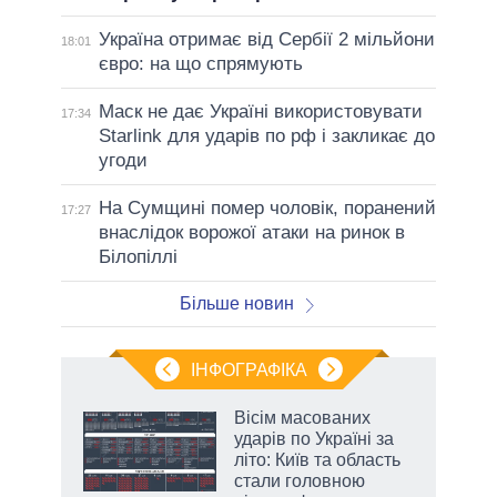
Україна отримає від Сербії 2 мільйони
18:01
євро: на що спрямують
Маск не дає Україні використовувати
17:34
Starlink для ударів по рф і закликає до
угоди
На Сумщині помер чоловік, поранений
17:27
внаслідок ворожої атаки на ринок в
Білопіллі
Більше новин
ІНФОГРАФІКА
Вісім масованих
раїні
ударів по Україні за
ої
літо: Київ та область
стали головною