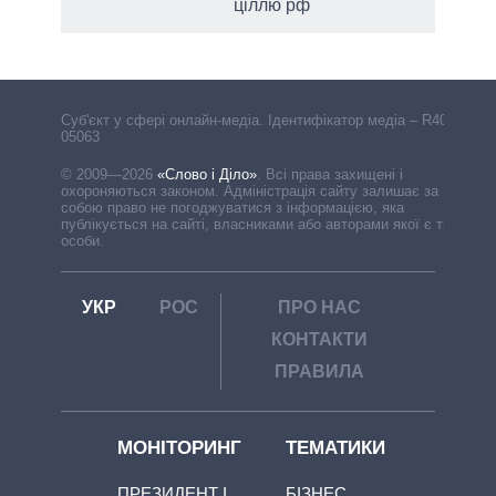
ціллю рф
Cуб'єкт у сфері онлайн-медіа. Ідентифікатор медіа – R40-
05063
© 2009—2026
«Слово і Діло»
.
Всі права захищені і
охороняються законом. Адміністрація сайту залишає за
собою право не погоджуватися з інформацією, яка
публікується на сайті, власниками або авторами якої є треті
особи.
УКР
РОС
ПРО НАС
КОНТАКТИ
ПРАВИЛА
МОНІТОРИНГ
ТЕМАТИКИ
ПРЕЗИДЕНТ І
БІЗНЕС