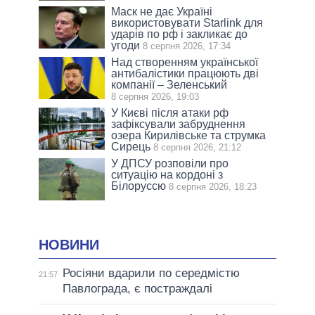
Маск не дає Україні
використовувати Starlink для
ударів по рф і закликає до
угоди
8 серпня 2026, 17:34
Над створенням української
антибалістики працюють дві
компанії – Зеленський
8 серпня 2026, 19:03
У Києві після атаки рф
зафіксували забруднення
озера Кирилівське та струмка
Сирець
8 серпня 2026, 21:12
У ДПСУ розповіли про
ситуацію на кордоні з
Білоруссю
8 серпня 2026, 18:23
НОВИНИ
Росіяни вдарили по середмістю
21:57
Павлограда, є постраждалі