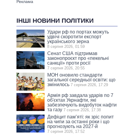
ІНШІ НОВИНИ ПОЛІТИКИ
Удари рф по портах можуть
удвічі скоротити експорт
українського зерна
8 серпня 2026, 01:59
Сенат США підтримав
законопроєкт про «пекельні
санкції» проти росії
7 серпня 2026, 20:55
МОН оновило стандарти
загальної середньої освіти: що
змінилось
7 серпня 2026, 17:29
Армія рф завдала ударів по 7
об'єктах Укрнафти, які
забезпечують видобуток нафти
та газу
7 серпня 2026, 17:38
Дефіцит пам’яті: як зріс попит
на чипи за останні роки і що
прогнозують на 2027-й
7 серпня 2026, 17:52