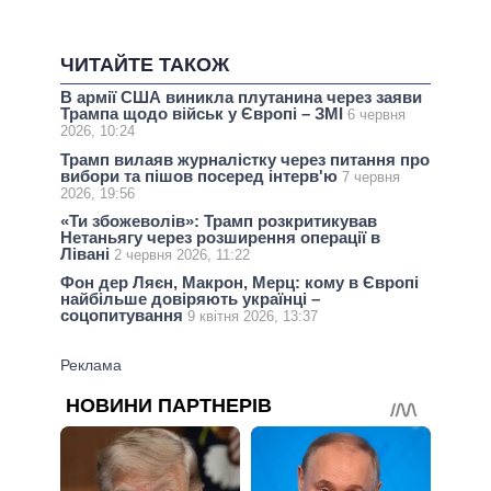
ЧИТАЙТЕ ТАКОЖ
В армії США виникла плутанина через заяви
Трампа щодо військ у Європі – ЗМІ
6 червня
2026, 10:24
Трамп вилаяв журналістку через питання про
вибори та пішов посеред інтерв'ю
7 червня
2026, 19:56
«Ти збожеволів»: Трамп розкритикував
Нетаньягу через розширення операції в
Лівані
2 червня 2026, 11:22
Фон дер Ляєн, Макрон, Мерц: кому в Європі
найбільше довіряють українці –
соцопитування
9 квітня 2026, 13:37