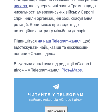
писало
, що суперечливі заяви Трампа щодо
чисельності американських військ у Європі
спричинили організаційні збої, скасування
ротацій. Вони також призводять до
потенційних витрат у мільйони доларів.
Підпишіться
на наш Telegram-канал
, щоб
відстежувати найцікавіші та ексклюзивні
новини «Слово і діло».
Візуальна аналітика від редакції «Слово і
діло» – у Telegram-каналі
Pics&Maps
.
ЧИТАЙТЕ У TELEGRAM
найважливіше від «Слово і діло»
Підписатися