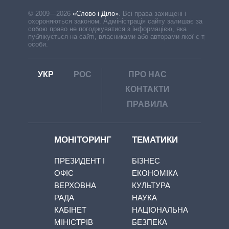
© 2009—2026
«Слово і Діло»
.
Всі права захищені і
охороняються законом. Адміністрація сайту залишає за
собою право не погоджуватися з інформацією, яка
публікується на сайті, власниками або авторами якої є треті
особи.
УКР
РОС
ПРО НАС
КОНТАКТИ
ПРАВИЛА
МОНІТОРИНГ
ТЕМАТИКИ
ПРЕЗИДЕНТ І
БІЗНЕС
ОФІС
ЕКОНОМІКА
ВЕРХОВНА
КУЛЬТУРА
РАДА
НАУКА
КАБІНЕТ
НАЦІОНАЛЬНА
МІНІСТРІВ
БЕЗПЕКА