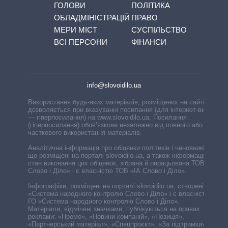
ГОЛОВИ
ПОЛІТИКА
ОБЛАДМІНІСТРАЦІЙ
ПРАВО
МЕРИ МІСТ
СУСПІЛЬСТВО
ВСІ ПЕРСОНИ
ФІНАНСИ
info@slovoidilo.ua
Використання будь-яких матеріалів, розміщених на сайті,
дозволяється при вказуванні посилання (для інтернет-видань
— гіперпосилання) на www.slovoidilo.ua. Посилання
(гіперпосилання) обов’язкове незалежно від повного або
часткового використання матеріалів.
Аналітична інформація про обіцянки політиків і чиновників,
що розміщені на порталі slovoidilo.ua, а також інформація про
стан виконання цих обіцянок, зібрана й опрацьована ТОВ «ІА
Слово і Діло» і є власністю ТОВ «ІА Слово і Діло».
Інфографіки, розміщені на порталі slovoidilo.ua, створені ГО
«Система народного контролю Слово і Діло» і є власністю
ГО «Система народного контролю Слово і Діло».
Матеріали, відмічені значками, публікуються на правах
реклами: «Промо», «Новини компаній», «Позиція»,
«Партнерський матеріал», «Спецпроєкт», «За підтримки».