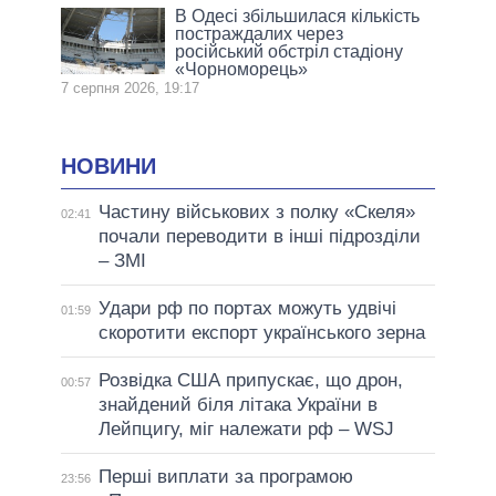
В Одесі збільшилася кількість
постраждалих через
російський обстріл стадіону
«Чорноморець»
7 серпня 2026, 19:17
НОВИНИ
Частину військових з полку «Скеля»
02:41
почали переводити в інші підрозділи
– ЗМІ
Удари рф по портах можуть удвічі
01:59
скоротити експорт українського зерна
Розвідка США припускає, що дрон,
00:57
знайдений біля літака України в
Лейпцигу, міг належати рф – WSJ
Перші виплати за програмою
23:56