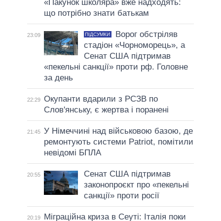
«Пакунок школяра» вже надходять:
що потрібно знати батькам
Ворог обстріляв
ПІДСУМКИ
23:09
стадіон «Чорноморець», а
Сенат США підтримав
«пекельні санкції» проти рф. Головне
за день
Окупанти вдарили з РСЗВ по
22:29
Слов'янську, є жертва і поранені
У Німеччині над військовою базою, де
21:45
ремонтують системи Patriot, помітили
невідомі БПЛА
Сенат США підтримав
20:55
законопроєкт про «пекельні
санкції» проти росії
Міграційна криза в Сеуті: Італія поки
20:19