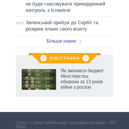
не буде скасовувати прикордонний
контроль з Іспанією
Зеленський прибув до Сербії та
19:52
розкрив плани свого візиту
Більше новин
ІНФОГРАФІКА
Як змінився бюджет
ть
Міністерства
оборони за 13 років
війни з росією
Cуб'єкт у сфері онлайн-медіа. Ідентифікатор медіа – R40-
05063