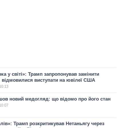
рка у світі»: Трамп запропонував замінити
кі відмовилися виступати на ювілеї США
10:13
ов новий медогляд: що відомо про його стан
10:07
лів»: Трамп розкритикував Нетаньягу через