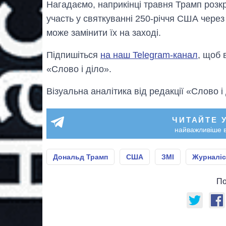
Нагадаємо, наприкінці травня Трамп розкр
участь у святкуванні 250-річчя США через з
може замінити їх на заході.
Підпишіться
на наш Telegram-канал
, щоб 
«Слово і діло».
Візуальна аналітика від редакції «Слово і
ЧИТАЙТЕ 
найважливіше в
Дональд Трамп
США
ЗМІ
Журналіс
По