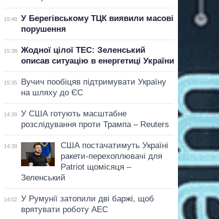
У Берегівському ТЦК виявили масові
15:48
порушення
Жодної цілої ТЕС: Зеленський
15:38
описав ситуацію в енергетиці України
Вучич пообіцяв підтримувати Україну
15:35
на шляху до ЄС
У США готують масштабне
14:39
розслідування проти Трампа – Reuters
США постачатимуть Україні
14:39
ракети-перехоплювачі для
Patriot щомісяця –
Зеленський
У Румунії затопили дві баржі, щоб
14:02
врятувати роботу АЕС