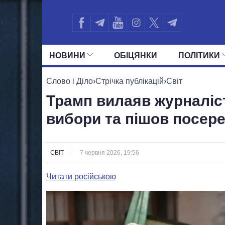
НОВИНИ
ОБIЦЯНКИ
ПОЛIТИКИ
УСІ ПОЛІТИКИ
ПРЕЗИДЕНТ І ОФ
Слово і Діло
›
Стрічка публікацій
›
Світ
Трамп вилаяв журналіс
вибори та пішов посере
СВІТ
7 червня 2026, 19:56
Читати російською