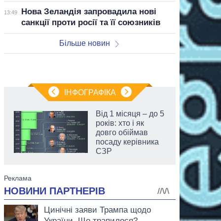
Нова Зеландія запровадила нові
13:49
санкції проти росії та її союзників
Більше новин
ІНФОГРАФІКА
Від 1 місяця – до 5
років: хто і як
довго обіймав
посаду керівника
СЗР