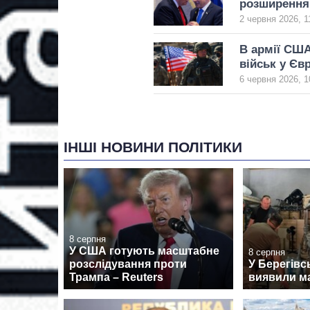
розширення 
2 червня 2026, 1
В армії США
військ у Євр
6 червня 2026, 1
ІНШІ НОВИНИ ПОЛІТИКИ
8 серпня
У США готують масштабне
8 серпня
розслідування проти
У Берегівс
Трампа – Reuters
виявили м