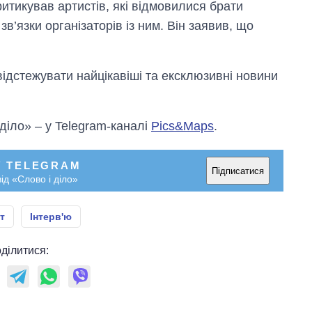
итикував артистів, які відмовилися брати
в’язки організаторів із ним. Він заявив, що
відстежувати найцікавіші та ексклюзивні новини
 діло» – у Telegram-каналі
Pics&Maps
.
У TELEGRAM
Підписатися
ід «Слово і діло»
т
Інтерв'ю
ділитися: