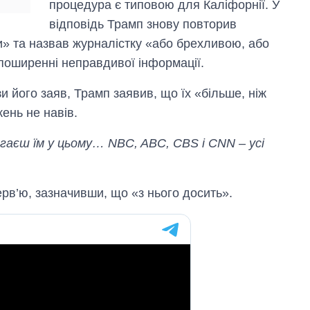
процедура є типовою для Каліфорнії. У
відповідь Трамп знову повторив
» та назвав журналістку «або брехливою, або
 поширенні неправдивої інформації.
 його заяв, Трамп заявив, що їх «більше, ніж
ень не навів.
гаєш їм у цьому… NBC, ABC, CBS і CNN – усі
рв’ю, зазначивши, що «з нього досить».