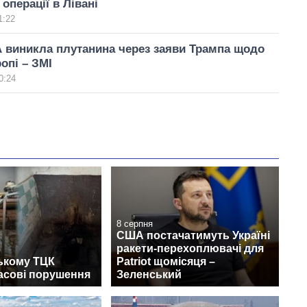
операції в Лівані
1:22
 виникла плутанина через заяви Трампа щодо
опі – ЗМІ
0:24
8 серпня
США постачатимуть Україні
ракети-перехоплювачі для
ькому ТЦК
Patriot щомісяця –
асові порушення
Зеленський