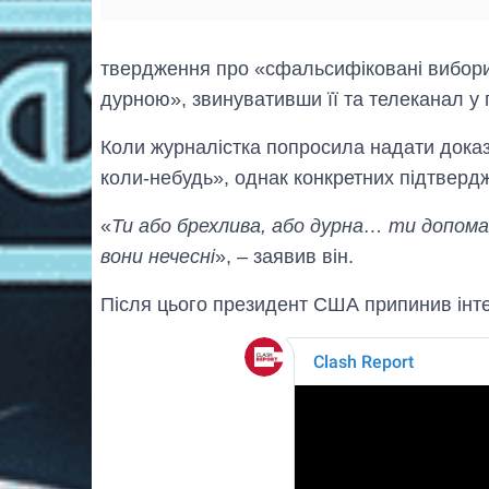
твердження про «сфальсифіковані вибори
дурною», звинувативши її та телеканал у
Коли журналістка попросила надати докази
коли-небудь», однак конкретних підтвердж
«
Ти або брехлива, або дурна… ти допома
вони нечесні
», – заявив він.
Після цього президент США припинив інте