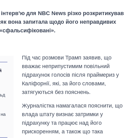
 інтерв’ю для NBC News різко розкритикував
, як вона запитала щодо його неправдивих
 «сфальсифіковані».
Під час розмови Трамп заявив, що
вважає неприпустимим повільний
й
Як змінився
підрахунок голосів після праймериз у
бюджет
о
Міністерства
Каліфорнії, які, за його словами,
оборони за 13
затягуються без пояснень.
років війни з
льд
росією
Журналістка намагалася пояснити, що
влада штату визнає затримки у
 на
підрахунку та працює над його
прискоренням, а також що така