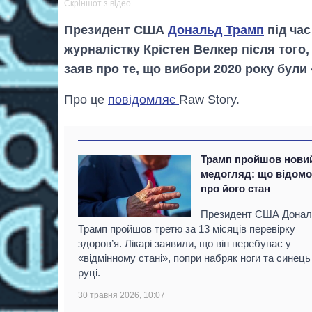
Скріншот з відео
Президент США
Дональд Трамп
під час
журналістку Крістен Велкер після того
заяв про те, що вибори 2020 року були
Про це
повідомляє
Raw Story.
Трамп пройшов нови
медогляд: що відом
про його стан
Президент США Дона
Трамп пройшов третю за 13 місяців перевірку
здоров’я. Лікарі заявили, що він перебуває у
«відмінному стані», попри набряк ноги та синець
руці.
30 травня 2026, 10:07