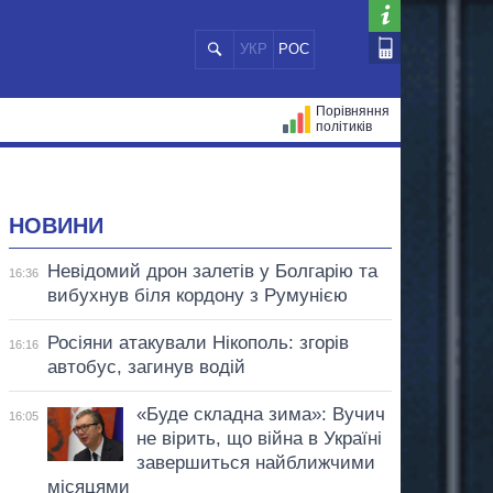
УКР
РОС
Порівняння
політиків
ЦІЙ
МЕРИ МІСТ
ВСІ ПЕРСОНИ
НОВИНИ
Невідомий дрон залетів у Болгарію та
16:36
вибухнув біля кордону з Румунією
Росіяни атакували Нікополь: згорів
16:16
автобус, загинув водій
«Буде складна зима»: Вучич
16:05
не вірить, що війна в Україні
завершиться найближчими
місяцями