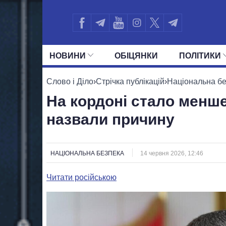
НОВИНИ
ОБIЦЯНКИ
ПОЛIТИКИ
УСІ ПОЛІТИКИ
ПРЕЗИДЕНТ І ОФ
Слово і Діло
›
Стрічка публікацій
›
Національна б
На кордоні стало менше
назвали причину
НАЦІОНАЛЬНА БЕЗПЕКА
14 червня 2026, 12:46
Читати російською