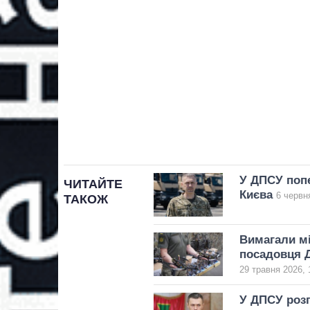
У ДПСУ попе
ЧИТАЙТЕ
Києва
6 червн
ТАКОЖ
Вимагали мі
посадовця Д
29 травня 2026, 
У ДПСУ розп