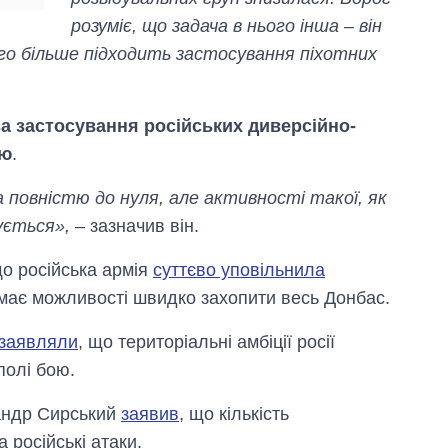
Anthropic
розуміє, що задача в нього інша – він
ого більше підходить застосування піхотних
за застосування російських диверсійно-
тю
.
 повністю до нуля, але активності такої, як
ується»,
– зазначив він.
що російська армія
суттєво уповільнила
 має можливості швидко захопити весь Донбас.
заявляли
, що територіальні амбіції росії
полі бою.
андр Сирський
заявив
, що кількість
російські атаки.