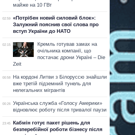
майже на 10 ГВт
«Потрібен новий силовий блок»:
02:59
Залужний пояснив свої слова про
вступ України до НАТО
Кремль готував замах на
02:15
очільника компанії, що
постачає дрони Україні – Die
Zeit
На кордоні Литви з Білоруссю знайшли
00:58
вже третій підземний тунель для
нелегальних мігрантів
Українська служба «Голосу Америки»
00:26
відновлює роботу після тривалої паузи
Кабмін готує пакет рішень для
23:45
безперебійної роботи бізнесу після