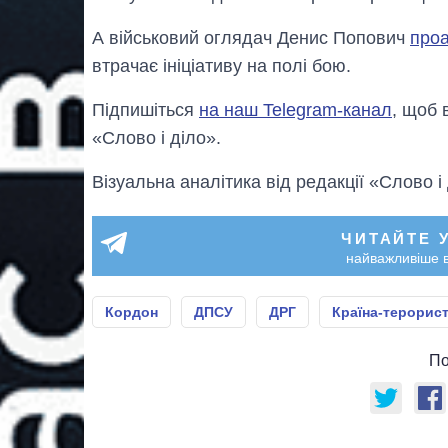
А військовий оглядач Денис Попович
проа
втрачає ініціативу на полі бою.
Підпишіться
на наш Telegram-канал
, щоб 
«Слово і діло».
Візуальна аналітика від редакції «Слово і
ЧИТАЙТЕ 
найважливіше в
Кордон
ДПСУ
ДРГ
Країна-терорист
По