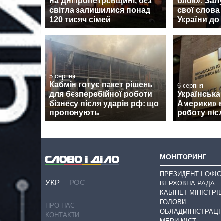
на Дніпропетровщині, без
блок»: За
світла залишилися понад
свої слова
120 тисяч сімей
України д
5 серпня
Кабмін готує пакет рішень
6 серпня
для безперебійної роботи
Українська
бізнесу після ударів рф: що
Америки» 
пропонують
роботу піс
МОНІТОРИНГ
ПРЕЗИДЕНТ І ОФІС
УКР
РОС
ВЕРХОВНА РАДА
КАБІНЕТ МІНІСТРІ
ГОЛОВИ
ПРО НАС
ОБЛАДМІНІСТРАЦІ
КОНТАКТИ
МЕРИ МІСТ