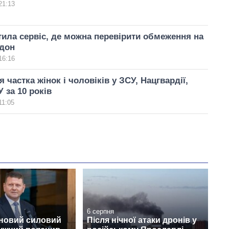
21:13
ила сервіс, де можна перевірити обмеження на
рдон
16:16
 частка жінок і чоловіків у ЗСУ, Нацгвардії,
 за 10 років
11:05
6 серпня
 новий силовий
Після нічної атаки дронів у