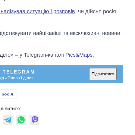
налізував ситуацію і розповів
, чи дійсно росія
відстежувати найцікавіші та ексклюзивні новини
 діло» – у Telegram-каналі
Pics&Maps
.
У TELEGRAM
Підписатися
ід «Слово і діло»
 росія
ділитися: