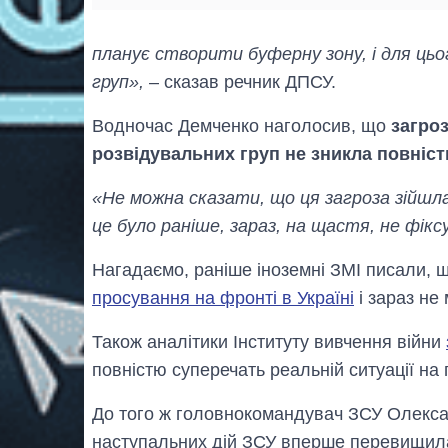
планує створити буферну зону, і для ць
груп»,
– сказав речник ДПСУ.
Водночас Демченко наголосив, що
загро
розвідувальних груп не зникла повніс
«Не можна сказати, що ця загроза зійшла
це було раніше, зараз, на щастя, не фікс
Нагадаємо, раніше іноземні ЗМІ писали, 
просування на фронті в Україні
і зараз не
Також аналітики Інституту вивчення війни
повністю суперечать реальній ситуації на 
До того ж головнокомандувач ЗСУ Олекс
наступальних дій ЗСУ вперше перевищила 