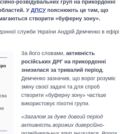
рсійно-розвідувальних груп на прикордонні
 областей. У
ДПСУ
пояснюють це тим, що
амагаються створити «буферну зону».
донної служби України Андрій Демченко в ефірі
За його словами,
активність
російських ДРГ на прикордонні
про
знизилася за тривалий період
.
Демченко зазначив, що ворог розуміє
зміну своєї задачі та для спроб
створити «буферну зону» частіше
иєва
використовує піхотні групи.
же
Економіка ШІ-
гігантів: скільки
«Загалом за дуже довгий період
коштують і
активність ворожих диверсійно-
заробляють
OpenAI та
розвідувальних груп знизилася. Ворог