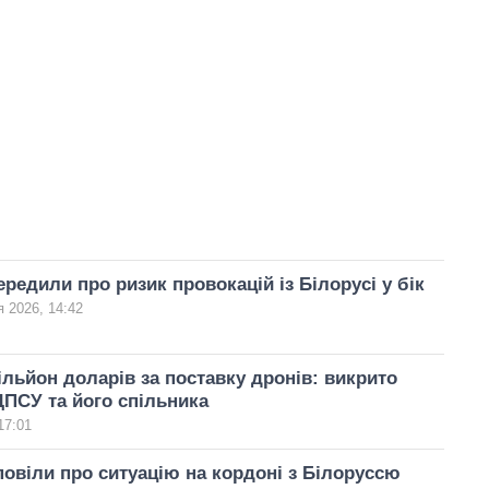
редили про ризик провокацій із Білорусі у бік
я 2026, 14:42
льйон доларів за поставку дронів: викрито
ПСУ та його спільника
17:01
овіли про ситуацію на кордоні з Білоруссю