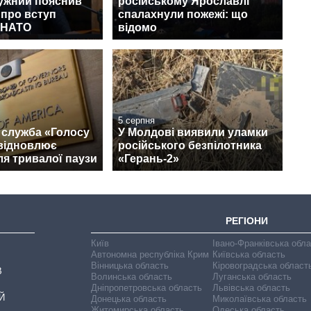
лужний пояснив
російському Ярославлі
 про вступ
спалахнули пожежі: що
о НАТО
відомо
5 серпня
 служба «Голосу
У Молдові виявили уламки
відновлює
російського безпілотника
ля тривалої паузи
«Герань-2»
РЕГІОНИ
Київ
Івано-Франківська обл
Автономна республіка Крим
Київська область
Вінницька область
Кіровоградська област
В
Волинська область
Луганська область
Дніпропетровська область
Львівська область
Й
Донецька область
Миколаївська область
Житомирська область
Одеська область