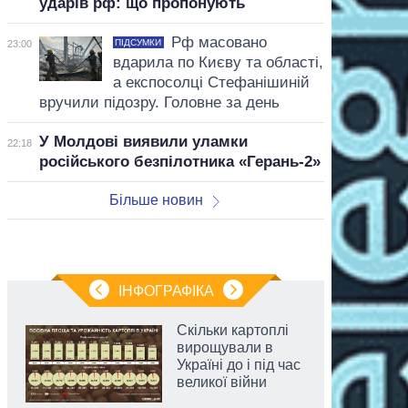
ударів рф: що пропонують
Рф масовано
ПІДСУМКИ
23:00
вдарила по Києву та області,
а експосолці Стефанішиній
вручили підозру. Головне за день
У Молдові виявили уламки
22:18
російського безпілотника «Герань-2»
Більше новин
ІНФОГРАФІКА
Скільки картоплі
вирощували в
Україні до і під час
великої війни