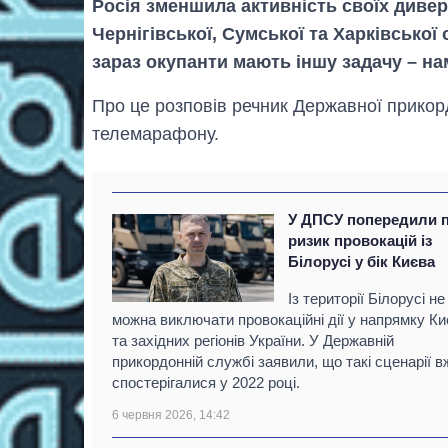
Росія зменшила активність своїх диве
Чернігівської, Сумської та Харківської
зараз окупанти мають іншу задачу – н
Про це розповів речник Державної прикор
телемарафону.
У ДПСУ попередили 
ризик провокацій із
Білорусі у бік Києва
Із території Білорусі не
можна виключати провокаційні дії у напрямку К
та західних регіонів України. У Державній
прикордонній службі заявили, що такі сценарії в
спостерігалися у 2022 році.
6 червня 2026, 14:42