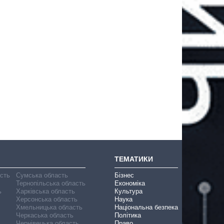
ТЕМАТИКИ
асть
Сумська область
Бізнес
Тернопільська область
Економіка
ь
Харківська область
Культура
Херсонська область
Наука
Хмельницька область
Національна безпека
Черкаська область
Політика
Чернівецька область
Право