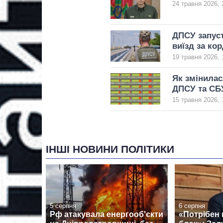
24 травня 2026, 
ДПСУ запуст
виїзд за ко
19 травня 2026, 
Як змінилася
ДПСУ та СБУ
15 травня 2026, 
ІНШІ НОВИНИ ПОЛІТИКИ
5 серпня
6 серпня
Рф атакувала енергооб'єкти
«Потрібен