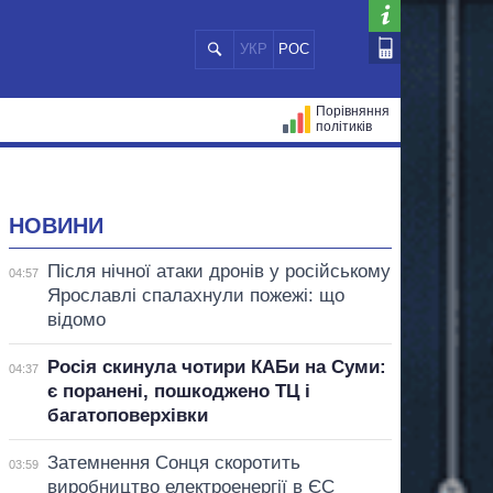
УКР
РОС
Порівняння
політиків
ЦІЙ
МЕРИ МІСТ
ВСІ ПЕРСОНИ
НОВИНИ
Після нічної атаки дронів у російському
04:57
Ярославлі спалахнули пожежі: що
відомо
Росія скинула чотири КАБи на Суми:
04:37
є поранені, пошкоджено ТЦ і
багатоповерхівки
Затемнення Сонця скоротить
03:59
виробництво електроенергії в ЄС