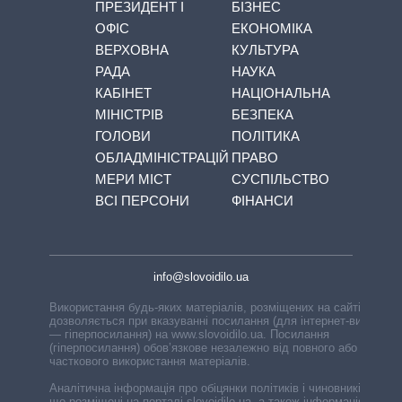
ПРЕЗИДЕНТ І
БІЗНЕС
ОФІС
ЕКОНОМІКА
ВЕРХОВНА
КУЛЬТУРА
РАДА
НАУКА
КАБІНЕТ
НАЦІОНАЛЬНА
МІНІСТРІВ
БЕЗПЕКА
ГОЛОВИ
ПОЛІТИКА
ОБЛАДМІНІСТРАЦІЙ
ПРАВО
МЕРИ МІСТ
СУСПІЛЬСТВО
ВСІ ПЕРСОНИ
ФІНАНСИ
info@slovoidilo.ua
Використання будь-яких матеріалів, розміщених на сайті,
дозволяється при вказуванні посилання (для інтернет-видань
— гіперпосилання) на www.slovoidilo.ua. Посилання
(гіперпосилання) обов’язкове незалежно від повного або
часткового використання матеріалів.
Аналітична інформація про обіцянки політиків і чиновників,
що розміщені на порталі slovoidilo.ua, а також інформація про