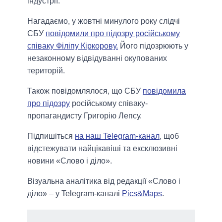
індустрії.
Нагадаємо, у жовтні минулого року слідчі
СБУ
повідомили про підозру російському
співаку Філіпу Кіркорову.
Його підозрюють у
незаконному відвідуванні окупованих
територій.
Також повідомлялося, що СБУ
повідомила
про підозру
російському співаку-
пропагандисту Григорію Лепсу.
Підпишіться
на наш Telegram-канал
, щоб
відстежувати найцікавіші та ексклюзивні
новини «Слово і діло».
Візуальна аналітика від редакції «Слово і
діло» – у Telegram-каналі
Pics&Maps
.