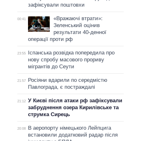
зафіксували поштовхи
«Вражаючі втрати»:
00:41
Зеленський оцінив
результати 40-денної
операції проти рф
Іспанська розвідка попередила про
23:55
нову спробу масового прориву
мігрантів до Сеути
Росіяни вдарили по середмістю
21:57
Павлограда, є постраждалі
У Києві після атаки рф зафіксували
21:12
забруднення озера Кирилівське та
струмка Сирець
В аеропорту німецького Лейпцига
20:08
встановили додатковий радар після