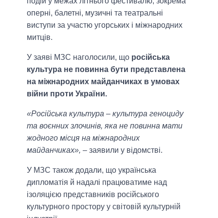
подій у межах літнього фестивалю, зокрема
оперні, балетні, музичні та театральні
виступи за участю угорських і міжнародних
митців.
У заяві МЗС наголосили, що
російська
культура не повинна бути представлена
на міжнародних майданчиках в умовах
війни проти України.
«Російська культура – культура геноциду
та воєнних злочинів, яка не повинна мати
жодного місця на міжнародних
майданчиках»,
– заявили у відомстві.
У МЗС також додали, що українська
дипломатія й надалі працюватиме над
ізоляцією представників російського
культурного простору у світовій культурній