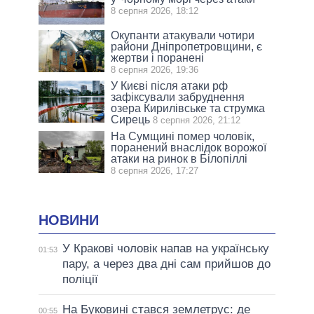
8 серпня 2026, 18:12
Окупанти атакували чотири
райони Дніпропетровщини, є
жертви і поранені
8 серпня 2026, 19:36
У Києві після атаки рф
зафіксували забруднення
озера Кирилівське та струмка
Сирець
8 серпня 2026, 21:12
На Сумщині помер чоловік,
поранений внаслідок ворожої
атаки на ринок в Білопіллі
8 серпня 2026, 17:27
НОВИНИ
У Кракові чоловік напав на українську
01:53
пару, а через два дні сам прийшов до
поліції
На Буковині стався землетрус: де
00:55