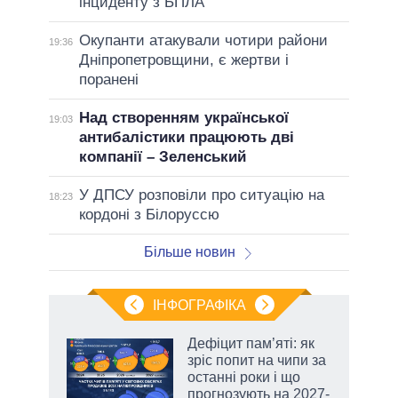
інциденту з БПЛА
Окупанти атакували чотири райони
19:36
Дніпропетровщини, є жертви і
поранені
Над створенням української
19:03
антибалістики працюють дві
компанії – Зеленський
У ДПСУ розповіли про ситуацію на
18:23
кордоні з Білоруссю
Більше новин
ІНФОГРАФІКА
Дефіцит пам’яті: як
 за
зріс попит на чипи за
асть
останні роки і що
прогнозують на 2027-