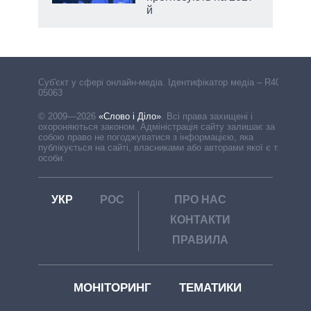
й
Cуб'єкт у сфері онлайн-медіа. Ідентифікатор медіа – R40-
05063
© 2009—2026
«Слово і Діло»
.
Всі права захищені і
охороняються законом. Адміністрація сайту залишає за
собою право не погоджуватися з інформацією, яка
публікується на сайті, власниками або авторами якої є треті
особи.
УКР
РОС
ПРО НАС
КОНТАКТИ
ПРАВИЛА
МОНІТОРИНГ
ТЕМАТИКИ