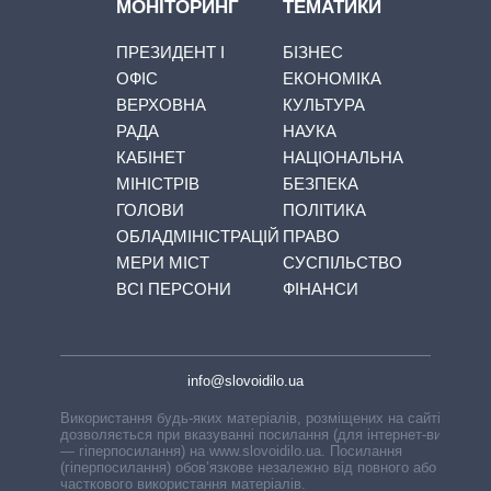
МОНІТОРИНГ
ТЕМАТИКИ
ПРЕЗИДЕНТ І
БІЗНЕС
ОФІС
ЕКОНОМІКА
ВЕРХОВНА
КУЛЬТУРА
РАДА
НАУКА
КАБІНЕТ
НАЦІОНАЛЬНА
МІНІСТРІВ
БЕЗПЕКА
ГОЛОВИ
ПОЛІТИКА
ОБЛАДМІНІСТРАЦІЙ
ПРАВО
МЕРИ МІСТ
СУСПІЛЬСТВО
ВСІ ПЕРСОНИ
ФІНАНСИ
info@slovoidilo.ua
Використання будь-яких матеріалів, розміщених на сайті,
дозволяється при вказуванні посилання (для інтернет-видань
— гіперпосилання) на www.slovoidilo.ua. Посилання
(гіперпосилання) обов’язкове незалежно від повного або
часткового використання матеріалів.