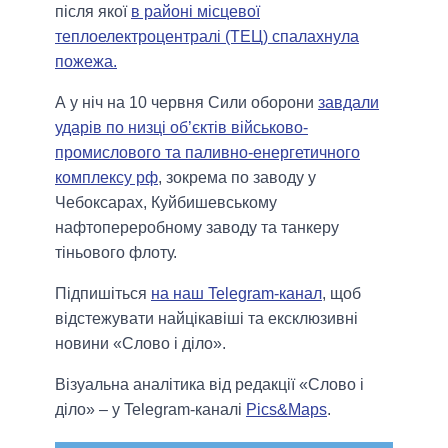
після якої
в районі місцевої
теплоелектроцентралі (ТЕЦ) спалахнула
пожежа.
А у ніч на 10 червня Сили оборони
завдали
ударів по низці об’єктів військово-
промислового та паливно-енергетичного
комплексу рф
, зокрема по заводу у
Чебоксарах, Куйбишевському
нафтопереробному заводу та танкеру
тіньового флоту.
Підпишіться
на наш Telegram-канал
, щоб
відстежувати найцікавіші та ексклюзивні
новини «Слово і діло».
Візуальна аналітика від редакції «Слово і
діло» – у Telegram-каналі
Pics&Maps
.