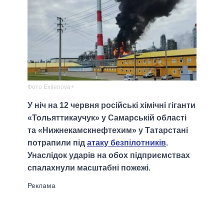
Фото Exilenova+
У ніч на 12 червня російські хімічні гіганти
«Тольяттикаучук» у Самарській області
та «Нижнекамскнефтехим» у Татарстані
потрапили під
атаку безпілотників
.
Унаслідок ударів на обох підприємствах
спалахнули масштабні пожежі.