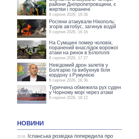
райони Дніпропетровщини, є
жертви і поранені
8 серпня 2026, 19:36
Росіяни атакували Нікополь:
згорів автобус, загинув водій
8 серпня 2026, 16:16
На Сумщині помер чоловік,
поранений внаслідок ворожої
атаки на ринок в Білопіллі
8 серпня 2026, 17:27
Невідомий дрон залетів у
Болгарію та вибухнув біля
кордону з Румунією
8 серпня 2026, 16:36
Туреччина обмежила рух суден
у Чорному морі через атаки
8 серпня 2026, 18:12
НОВИНИ
Іспанська розвідка попередила про
23:55