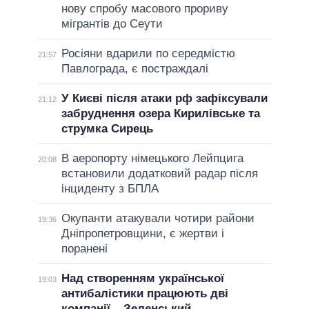
нову спробу масового прориву
мігрантів до Сеути
Росіяни вдарили по середмістю
21:57
Павлограда, є постраждалі
У Києві після атаки рф зафіксували
21:12
забруднення озера Кирилівське та
струмка Сирець
В аеропорту німецького Лейпцига
20:08
встановили додатковий радар після
інциденту з БПЛА
Окупанти атакували чотири райони
19:36
Дніпропетровщини, є жертви і
поранені
Над створенням української
19:03
антибалістики працюють дві
компанії – Зеленський