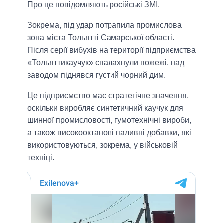
Про це повідомляють російські ЗМІ.
Зокрема, під удар потрапила промислова
зона міста Тольятті Самарської області.
Після серії вибухів на території підприємства
«Тольяттикаучук» спалахнули пожежі, над
заводом піднявся густий чорний дим.
Це підприємство має стратегічне значення,
оскільки виробляє синтетичний каучук для
шинної промисловості, гумотехнічні вироби,
а також високооктанові паливні добавки, які
використовуються, зокрема, у військовій
техніці.