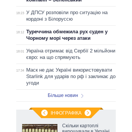
У ДПСУ розповіли про ситуацію на
18:23
кордоні з Білоруссю
Туреччина обмежила рух суден у
18:12
Чорному морі через атаки
Україна отримає від Сербії 2 мільйони
18:01
євро: на що спрямують
Маск не дає Україні використовувати
17:34
Starlink для ударів по рф і закликає до
угоди
Більше новин
ІНФОГРАФІКА
Скільки картоплі
 за
вирощували в Україні