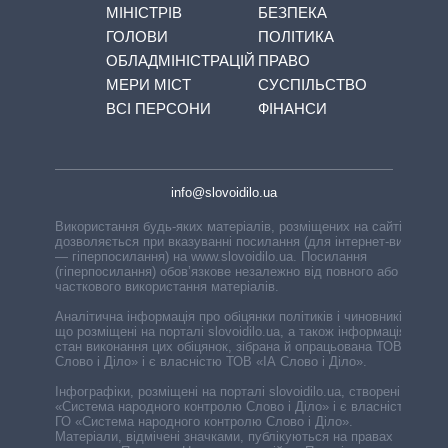
МІНІСТРІВ
БЕЗПЕКА
ГОЛОВИ
ПОЛІТИКА
ОБЛАДМІНІСТРАЦІЙ
ПРАВО
МЕРИ МІСТ
СУСПІЛЬСТВО
ВСІ ПЕРСОНИ
ФІНАНСИ
info@slovoidilo.ua
Використання будь-яких матеріалів, розміщених на сайті,
дозволяється при вказуванні посилання (для інтернет-видань
— гіперпосилання) на www.slovoidilo.ua. Посилання
(гіперпосилання) обов’язкове незалежно від повного або
часткового використання матеріалів.
Аналітична інформація про обіцянки політиків і чиновників,
що розміщені на порталі slovoidilo.ua, а також інформація про
стан виконання цих обіцянок, зібрана й опрацьована ТОВ «ІА
Слово і Діло» і є власністю ТОВ «ІА Слово і Діло».
Інфографіки, розміщені на порталі slovoidilo.ua, створені ГО
«Система народного контролю Слово і Діло» і є власністю
ГО «Система народного контролю Слово і Діло».
Матеріали, відмічені значками, публікуються на правах