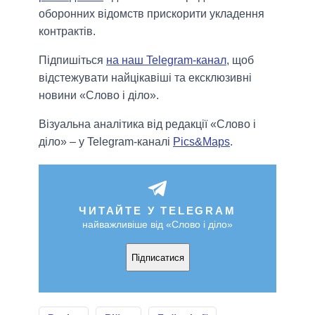
оборонних відомств прискорити укладення
контрактів.
Підпишіться
на наш Telegram-канал
, щоб
відстежувати найцікавіші та ексклюзивні
новини «Слово і діло».
Візуальна аналітика від редакції «Слово і
діло» – у Telegram-каналі
Pics&Maps
.
ЧИТАЙТЕ У TELEGRAM
найважливіше від «Слово і діло»
Підписатися