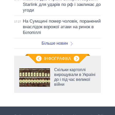
Starlink для ударів по рф і закликає до
угоди
На Сумщині помер чоловік, поранений
17:27
внаслідок ворожої атаки на ринок в
Білопіллі
Більше новин
ІНФОГРАФІКА
 як
Скільки картоплі
и за
вирощували в Україні
до і під час великої
2027-
війни