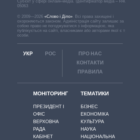
Cуб'єкт у сфері онлайн-медіа. Ідентифікатор медіа – R40-
05063
© 2009—2026
«Слово і Діло»
.
Всі права захищені і
охороняються законом. Адміністрація сайту залишає за
собою право не погоджуватися з інформацією, яка
публікується на сайті, власниками або авторами якої є треті
особи.
УКР
РОС
ПРО НАС
КОНТАКТИ
ПРАВИЛА
МОНІТОРИНГ
ТЕМАТИКИ
ПРЕЗИДЕНТ І
БІЗНЕС
ОФІС
ЕКОНОМІКА
ВЕРХОВНА
КУЛЬТУРА
РАДА
НАУКА
КАБІНЕТ
НАЦІОНАЛЬНА