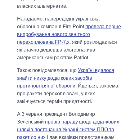
власних альтернатив.
Нагадаємо, напередодні українська
оборонна компанія Fire Point
провела перше
випробування нового зенітного
перехоплювача FP-7.x
, який розглядається
як значно дешевша альтернатива
американським ракетам Patriot.
Також повідомлялося, що
Україні вдалося
знайти низку додаткових засобів
протиповітряної оборони.
Йдеться, зокрема,
про ракети-перехоплювачі, у яких
закінчується термін придатності.
А 3 червня президент Володимир
Зеленський
провів нараду щодо додаткових
шляхів постачання Україні систем ППО та
ракет до них
і дав вказівки представникам