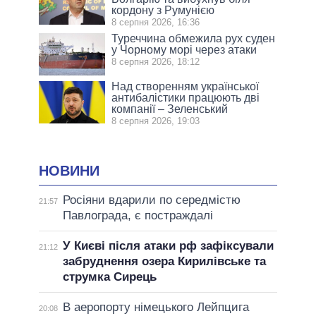
кордону з Румунією
8 серпня 2026, 16:36
Туреччина обмежила рух суден
у Чорному морі через атаки
8 серпня 2026, 18:12
Над створенням української
антибалістики працюють дві
компанії – Зеленський
8 серпня 2026, 19:03
НОВИНИ
Росіяни вдарили по середмістю
21:57
Павлограда, є постраждалі
У Києві після атаки рф зафіксували
21:12
забруднення озера Кирилівське та
струмка Сирець
В аеропорту німецького Лейпцига
20:08