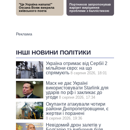
ІНШІ НОВИНИ ПОЛІТИКИ
Україна отримає від Сербії 2
мільйони євро: на що
спрямують
8 серпня 2026, 18:01
Маск не дає Україні
використовувати Starlink для
ударів по рф і закликає до
угоди
8 серпня 2026, 17:34
Окупанти атакували чотири
райони Дніпропетровщини, є
жертви і поранені
8 серпня 2026, 19:36
Невідомий дрон залетів у
Болгарію та вибухнув біля