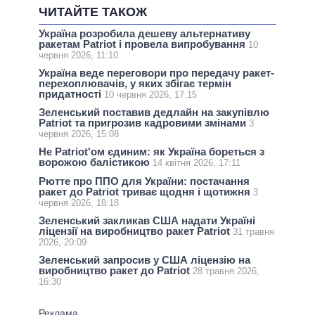
ЧИТАЙТЕ ТАКОЖ
Україна розробила дешеву альтернативу
ракетам Patriot і провела випробування
10
червня 2026, 11:10
Україна веде переговори про передачу ракет-
перехоплювачів, у яких збігає термін
придатності
10 червня 2026, 17:15
Зеленський поставив дедлайн на закупівлю
Patriot та пригрозив кадровими змінами
3
червня 2026, 15:08
Не Patriot'ом єдиним: як Україна бореться з
ворожою балістикою
14 квітня 2026, 17:11
Рютте про ППО для України: постачання
ракет до Patriot триває щодня і щотижня
3
червня 2026, 18:18
Зеленський закликав США надати Україні
ліцензії на виробництво ракет Patriot
31 травня
2026, 20:09
Зеленський запросив у США ліцензію на
виробництво ракет до Patriot
28 травня 2026,
16:30