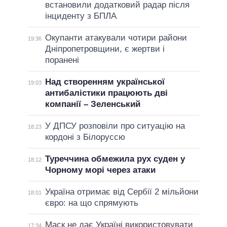
встановили додатковий радар після
інциденту з БПЛА
Окупанти атакували чотири райони
19:36
Дніпропетровщини, є жертви і
поранені
Над створенням української
19:03
антибалістики працюють дві
компанії – Зеленський
У ДПСУ розповіли про ситуацію на
18:23
кордоні з Білоруссю
Туреччина обмежила рух суден у
18:12
Чорному морі через атаки
Україна отримає від Сербії 2 мільйони
18:01
євро: на що спрямують
Маск не дає Україні використовувати
17:34