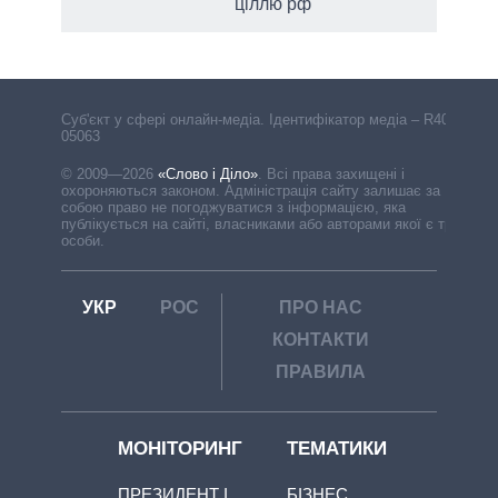
ціллю рф
Cуб'єкт у сфері онлайн-медіа. Ідентифікатор медіа – R40-
05063
© 2009—2026
«Слово і Діло»
.
Всі права захищені і
охороняються законом. Адміністрація сайту залишає за
собою право не погоджуватися з інформацією, яка
публікується на сайті, власниками або авторами якої є треті
особи.
УКР
РОС
ПРО НАС
КОНТАКТИ
ПРАВИЛА
МОНІТОРИНГ
ТЕМАТИКИ
ПРЕЗИДЕНТ І
БІЗНЕС