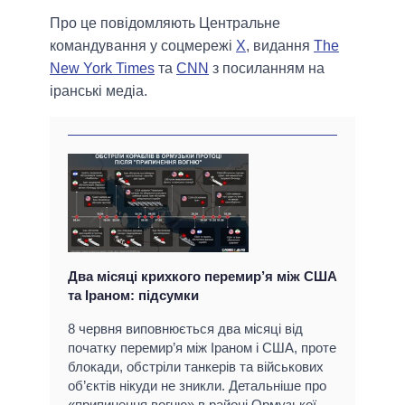
Про це повідомляють Центральне
командування у соцмережі
Х
, видання
The
New York Times
та
CNN
з посиланням на
іранські медіа.
Два місяці крихкого перемир’я між США
та Іраном: підсумки
8 червня виповнюється два місяці від
початку перемир’я між Іраном і США, проте
блокади, обстріли танкерів та військових
об’єктів нікуди не зникли. Детальніше про
«припинення вогню» в районі Ормузької