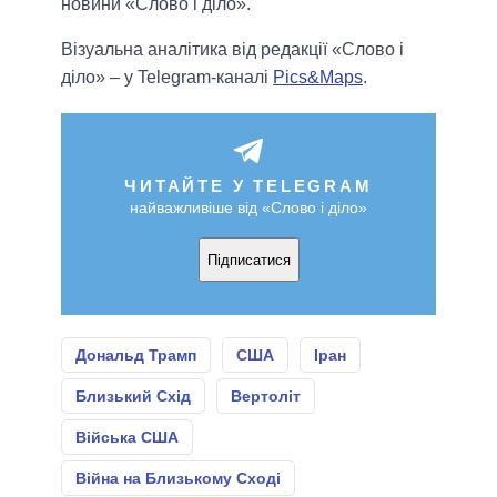
новини «Слово і діло».
Візуальна аналітика від редакції «Слово і
діло» – у Telegram-каналі
Pics&Maps
.
ЧИТАЙТЕ У TELEGRAM
найважливіше від «Слово і діло»
Підписатися
Дональд Трамп
США
Іран
Близький Схід
Вертоліт
Війська США
Війна на Близькому Сході