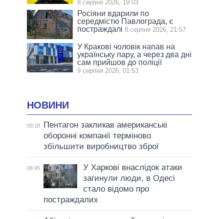
8 серпня 2026, 19:03
Росіяни вдарили по
середмістю Павлограда, є
постраждалі
8 серпня 2026, 21:57
У Кракові чоловік напав на
українську пару, а через два дні
сам прийшов до поліції
9 серпня 2026, 01:53
НОВИНИ
Пентагон закликав американські
09:18
оборонні компанії терміново
збільшити виробництво зброї
У Харкові внаслідок атаки
08:45
загинули люди, в Одесі
стало відомо про
постраждалих