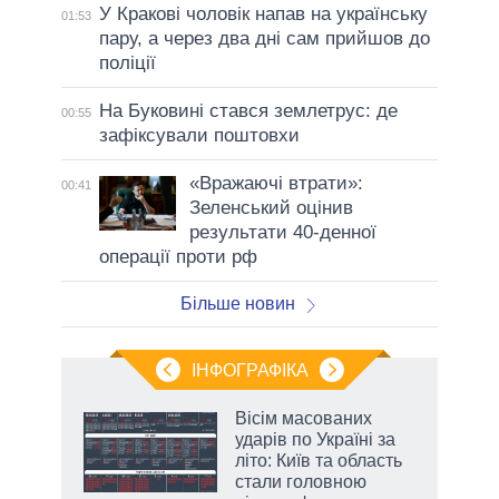
У Кракові чоловік напав на українську
01:53
пару, а через два дні сам прийшов до
поліції
На Буковині стався землетрус: де
00:55
зафіксували поштовхи
«Вражаючі втрати»:
00:41
Зеленський оцінив
результати 40-денної
операції проти рф
Більше новин
ІНФОГРАФІКА
Вісім масованих
ть
ударів по Україні за
літо: Київ та область
стали головною