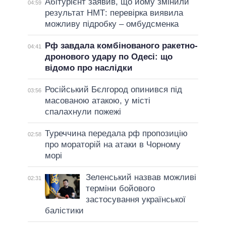
Абітурієнт заявив, що йому змінили
04:59
результат НМТ: перевірка виявила
можливу підробку – омбудсменка
Рф завдала комбінованого ракетно-
04:41
дронового удару по Одесі: що
відомо про наслідки
Російський Бєлгород опинився під
03:56
масованою атакою, у місті
спалахнули пожежі
Туреччина передала рф пропозицію
02:58
про мораторій на атаки в Чорному
морі
Зеленський назвав можливі
02:31
терміни бойового
застосування української
балістики