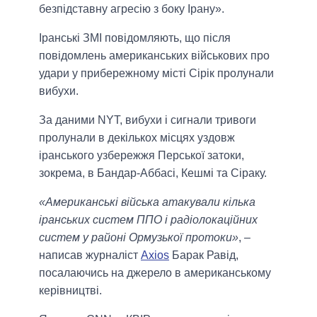
безпідставну агресію з боку Ірану».
Іранські ЗМІ повідомляють, що після
повідомлень американських військових про
удари у прибережному місті Сірік пролунали
вибухи.
За даними NYT, вибухи і сигнали тривоги
пролунали в декількох місцях уздовж
іранського узбережжя Перської затоки,
зокрема, в Бандар-Аббасі, Кешмі та Сіраку.
«Американські війська атакували кілька
іранських систем ППО і радіолокаційних
систем у районі Ормузької протоки»
, –
написав журналіст
Axios
Барак Равід,
посалаючись на джерело в американському
керівництві.