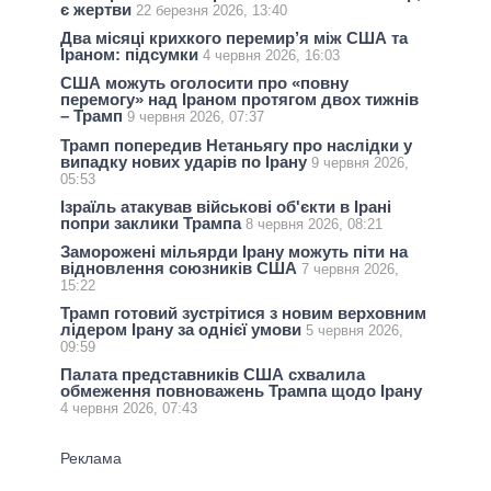
є жертви
22 березня 2026, 13:40
Два місяці крихкого перемир’я між США та
Іраном: підсумки
4 червня 2026, 16:03
США можуть оголосити про «повну
перемогу» над Іраном протягом двох тижнів
– Трамп
9 червня 2026, 07:37
Трамп попередив Нетаньягу про наслідки у
випадку нових ударів по Ірану
9 червня 2026,
05:53
Ізраїль атакував військові об'єкти в Ірані
попри заклики Трампа
8 червня 2026, 08:21
Заморожені мільярди Ірану можуть піти на
відновлення союзників США
7 червня 2026,
15:22
Трамп готовий зустрітися з новим верховним
лідером Ірану за однієї умови
5 червня 2026,
09:59
Палата представників США схвалила
обмеження повноважень Трампа щодо Ірану
4 червня 2026, 07:43