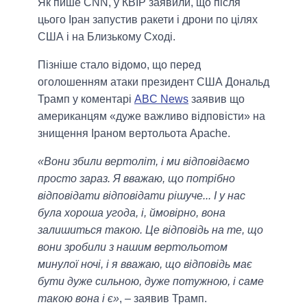
Як пише CNN, у КВІР заявили, що після
цього Іран запустив ракети і дрони по цілях
США і на Близькому Сході.
Пізніше стало відомо, що перед
оголошенням атаки президент США Дональд
Трамп у коментарі
ABC News
заявив що
американцям «дуже важливо відповісти» на
знищення Іраном вертольота Apache.
«Вони збили вертоліт, і ми відповідаємо
просто зараз. Я вважаю, що потрібно
відповідати відповідати рішуче... І у нас
була хороша угода, і, ймовірно, вона
залишиться такою. Це відповідь на те, що
вони зробили з нашим вертольотом
минулої ночі, і я вважаю, що відповідь має
бути дуже сильною, дуже потужною, і саме
такою вона і є»
, – заявив Трамп.