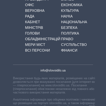
ОФІС
ЕКОНОМІКА
ВЕРХОВНА
КУЛЬТУРА
РАДА
НАУКА
КАБІНЕТ
НАЦІОНАЛЬНА
МІНІСТРІВ
БЕЗПЕКА
ГОЛОВИ
ПОЛІТИКА
ОБЛАДМІНІСТРАЦІЙ
ПРАВО
МЕРИ МІСТ
СУСПІЛЬСТВО
ВСІ ПЕРСОНИ
ФІНАНСИ
info@slovoidilo.ua
Використання будь-яких матеріалів, розміщених на сайті,
дозволяється при вказуванні посилання (для інтернет-видань
— гіперпосилання) на www.slovoidilo.ua. Посилання
(гіперпосилання) обов’язкове незалежно від повного або
часткового використання матеріалів.
Аналітична інформація про обіцянки політиків і чиновників,
що розміщені на порталі slovoidilo.ua, а також інформація про