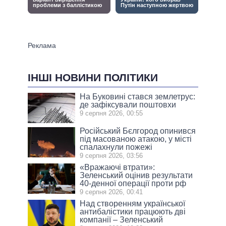
ІНШІ НОВИНИ ПОЛІТИКИ
На Буковині стався землетрус:
де зафіксували поштовхи
9 серпня 2026, 00:55
Російський Бєлгород опинився
під масованою атакою, у місті
спалахнули пожежі
9 серпня 2026, 03:56
«Вражаючі втрати»:
Зеленський оцінив результати
40-денної операції проти рф
9 серпня 2026, 00:41
Над створенням української
антибалістики працюють дві
компанії – Зеленський