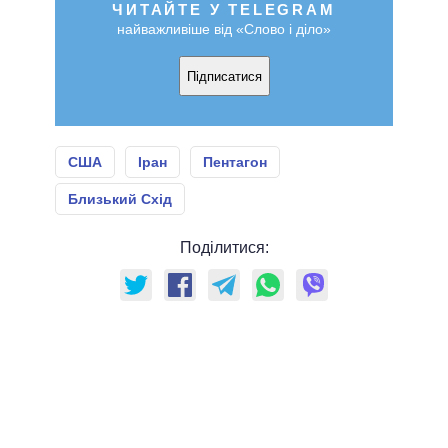
ЧИТАЙТЕ У TELEGRAM
найважливіше від «Слово і діло»
Підписатися
США
Іран
Пентагон
Близький Схід
Поділитися: