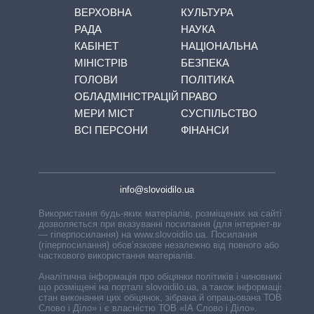
ВЕРХОВНА
КУЛЬТУРА
РАДА
НАУКА
КАБІНЕТ
НАЦІОНАЛЬНА
МІНІСТРІВ
БЕЗПЕКА
ГОЛОВИ
ПОЛІТИКА
ОБЛАДМІНІСТРАЦІЙ
ПРАВО
МЕРИ МІСТ
СУСПІЛЬСТВО
ВСІ ПЕРСОНИ
ФІНАНСИ
info@slovoidilo.ua
Використання будь-яких матеріалів, розміщених на сайті,
дозволяється при вказуванні посилання (для інтернет-видань
— гіперпосилання) на www.slovoidilo.ua. Посилання
(гіперпосилання) обов’язкове незалежно від повного або
часткового використання матеріалів.
Аналітична інформація про обіцянки політиків і чиновників,
що розміщені на порталі slovoidilo.ua, а також інформація про
стан виконання цих обіцянок, зібрана й опрацьована ТОВ «ІА
Слово і Діло» і є власністю ТОВ «ІА Слово і Діло».