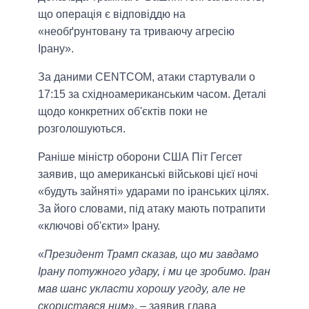
що операція є відповіддю на
«необґрунтовану та триваючу агресію
Ірану».
За даними CENTCOM, атаки стартували о
17:15 за східноамериканським часом. Деталі
щодо конкретних об'єктів поки не
розголошуються.
Раніше міністр оборони США Піт Гегсет
заявив, що американські військові цієї ночі
«будуть зайняті» ударами по іранських цілях.
За його словами, під атаку мають потрапити
«ключові об'єкти» Ірану.
«
Президент Трамп сказав, що ми завдамо
Ірану потужного удару, і ми це зробимо. Іран
мав шанс укласти хорошу угоду, але не
скористався ним
», – заявив глава