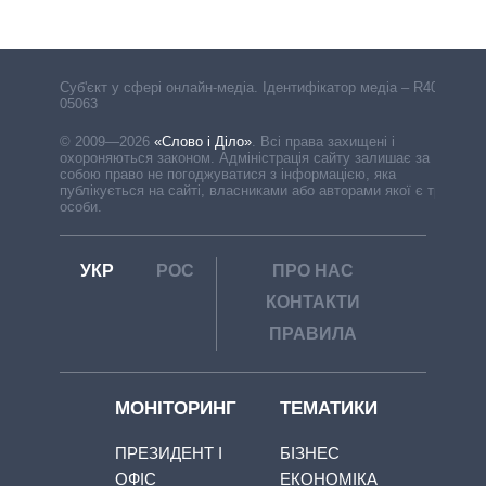
Cуб'єкт у сфері онлайн-медіа. Ідентифікатор медіа – R40-
05063
© 2009—2026
«Слово і Діло»
.
Всі права захищені і
охороняються законом. Адміністрація сайту залишає за
собою право не погоджуватися з інформацією, яка
публікується на сайті, власниками або авторами якої є треті
особи.
УКР
РОС
ПРО НАС
КОНТАКТИ
ПРАВИЛА
МОНІТОРИНГ
ТЕМАТИКИ
ПРЕЗИДЕНТ І
БІЗНЕС
ОФІС
ЕКОНОМІКА