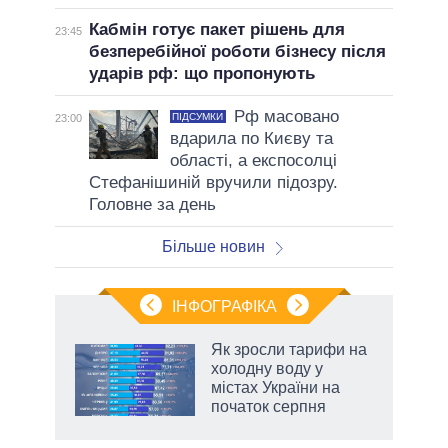
Кабмін готує пакет рішень для
23:45
безперебійної роботи бізнесу після
ударів рф: що пропонують
Рф масовано
ПІДСУМКИ
23:00
вдарила по Києву та
області, а експосолці
Стефанішиній вручили підозру.
Головне за день
Більше новин
ІНФОГРАФІКА
Як зросли тарифи на
ладів
холодну воду у
містах України на
початок серпня