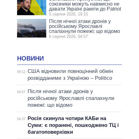
союзники можуть навмисно не
давати Україні ракети до Patriot
5 серпня 2026, 19:15
Після нічної атаки дронів у
російському Ярославлі
спалахнули пожежі: що відомо
6 серпня 2026, 04:57
НОВИНИ
США відновили повноцінний обмін
09:12
розвідданими з Україною – Politico
Після нічної атаки дронів у
04:57
російському Ярославлі спалахнули
пожежі: що відомо
Росія скинула чотири КАБи на
04:37
Суми: є поранені, пошкоджено ТЦ і
багатоповерхівки