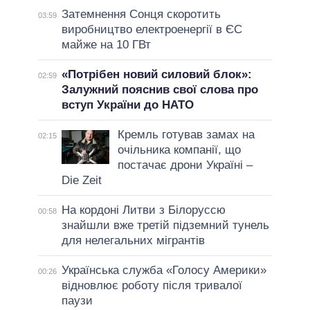
Затемнення Сонця скоротить
03:59
виробництво електроенергії в ЄС
майже на 10 ГВт
«Потрібен новий силовий блок»:
02:59
Залужний пояснив свої слова про
вступ України до НАТО
Кремль готував замах на
02:15
очільника компанії, що
постачає дрони Україні –
Die Zeit
На кордоні Литви з Білоруссю
00:58
знайшли вже третій підземний тунель
для нелегальних мігрантів
Українська служба «Голосу Америки»
00:26
відновлює роботу після тривалої
паузи