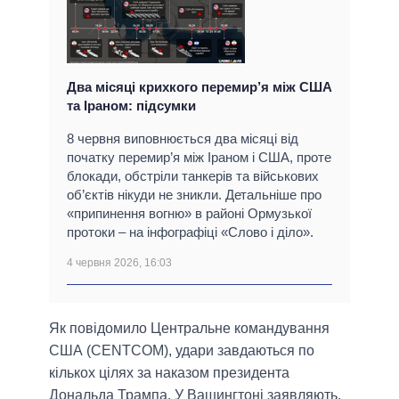
Два місяці крихкого перемир’я між США
та Іраном: підсумки
8 червня виповнюється два місяці від
початку перемир’я між Іраном і США, проте
блокади, обстріли танкерів та військових
об’єктів нікуди не зникли. Детальніше про
«припинення вогню» в районі Ормузької
протоки – на інфографіці «Слово і діло».
4 червня 2026, 16:03
Як повідомило Центральне командування
США (CENTCOM), удари завдаються по
кількох цілях за наказом президента
Дональда Трампа. У Вашингтоні заявляють,