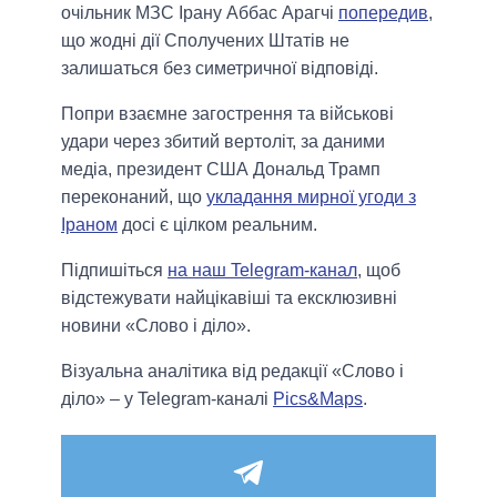
очільник МЗС Ірану Аббас Арагчі
попередив
,
що жодні дії Сполучених Штатів не
залишаться без симетричної відповіді.
Попри взаємне загострення та військові
удари через збитий вертоліт, за даними
медіа, президент США Дональд Трамп
переконаний, що
укладання мирної угоди з
Іраном
досі є цілком реальним.
Підпишіться
на наш Telegram-канал
, щоб
відстежувати найцікавіші та ексклюзивні
новини «Слово і діло».
Візуальна аналітика від редакції «Слово і
діло» – у Telegram-каналі
Pics&Maps
.