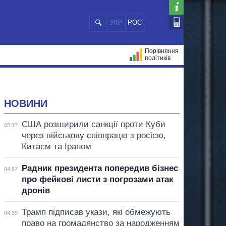
УКР
РОС
Порівняння
політиків
ЦІЙ
МЕРИ МІСТ
ВСІ ПЕРСОНИ
НОВИНИ
США розширили санкції проти Куби
05:17
через військову співпрацю з росією,
Китаєм та Іраном
Радник президента попередив бізнес
04:57
про фейкові листи з погрозами атак
дронів
Трамп підписав укази, які обмежують
04:39
право на громадянство за народженням