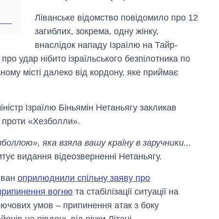
Anthropic
Ліванське відомство повідомило про 12
загиблих, зокрема, одну жінку,
внаслідок нападу Ізраїлю на Тайр-
 про удар нібито ізраїльського безпілотника по
ому місті далеко від кордону, яке приймає
ністр Ізраїлю Біньямін Нетаньягу закликав
 проти «Хезболли».
зболлою», яка взяла вашу країну в заручники...
цитує видання відеозверненні Нетаньягу.
іван
оприлюднили спільну заяву про
припинення вогню
та стабілізації ситуації на
лючових умов – припинення атак з боку
онів на південь від річки Літані.