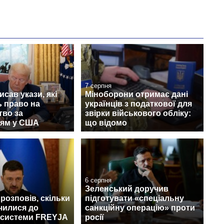
7 серпня
исав укази, які
Міноборони отримає дані
 право на
українців з податкової для
тво за
звірки військового обліку:
ям у США
що відомо
6 серпня
Зеленський доручив
розповів, скільки
підготувати «спеціальну
чилися до
санкційну операцію» проти
 системи FREYJA
росії