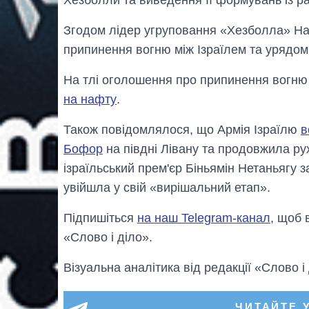
Згодом лідер угруповання «Хезболла» Н
припинення вогню між Ізраїлем та урядом 
На тлі оголошення про припинення вогню 
на нафту
.
Також повідомлялося, що Армія Ізраїлю
в
Бофор
на півдні Лівану та продовжила ру
ізраїльський прем'єр Біньямін Нетаньягу
увійшла у свій «вирішальний етап».
Підпишіться
на наш Telegram-канал
, щоб 
«Слово і діло».
Візуальна аналітика від редакції «Слово і
ЧИТАЙТЕ 