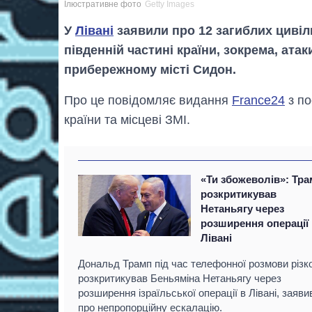
Ілюстративне фото
Getty Images
У
Лівані
заявили про 12 загиблих цивіл
південній частині країни, зокрема, ата
прибережному місті Сидон.
Про це повідомляє видання
France24
з по
країни та місцеві ЗМІ.
«Ти збожеволів»: Тр
розкритикував
Нетаньягу через
розширення операції
Лівані
Дональд Трамп під час телефонної розмови різк
розкритикував Беньяміна Нетаньягу через
розширення ізраїльської операції в Лівані, заяв
про непропорційну ескалацію.