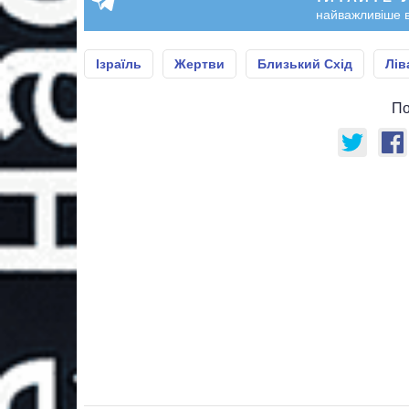
найважливіше в
Ізраїль
Жертви
Близький Схід
Лів
По