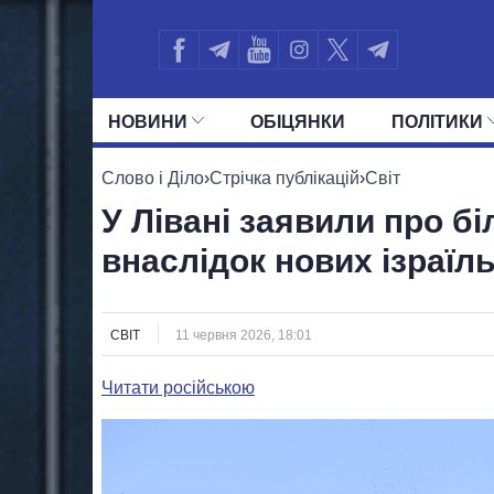
НОВИНИ
ОБIЦЯНКИ
ПОЛIТИКИ
УСІ ПОЛІТИКИ
ПРЕЗИДЕНТ І ОФ
Слово і Діло
›
Стрічка публікацій
›
Світ
У Лівані заявили про б
внаслідок нових ізраїл
СВІТ
11 червня 2026, 18:01
Читати російською