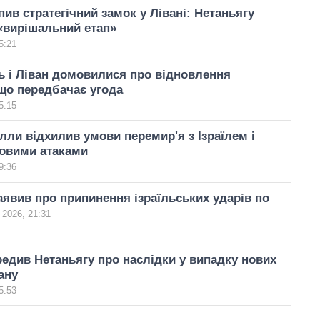
пив стратегічний замок у Лівані: Нетаньягу
«вирішальний етап»
5:21
ь і Ліван домовилися про відновлення
що передбачає угода
5:15
лли відхилив умови перемир'я з Ізраїлем і
новими атаками
9:36
аявив про припинення ізраїльських ударів по
 2026, 21:31
едив Нетаньягу про наслідки у випадку нових
ану
5:53