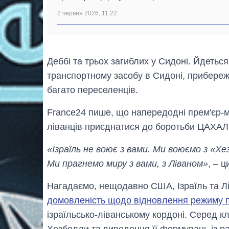
2 червня 2026, 11:22
Деббі та трьох загиблих у Сидоні. Йдеться
транспортному засобу в Сидоні, прибережн
багато переселенців.
France24 пише, що напередодні прем'єр-мі
ліванців приєднатися до боротьби ЦАХАЛ
«Ізраїль не воює з вами. Ми воюємо з «Хе
Ми прагнемо миру з вами, з Ліваном»
, – 
Нагадаємо, нещодавно США, Ізраїль та Л
домовленість щодо відновлення режиму 
ізраїльсько-ліванському кордоні. Серед к
Хезболли та виведення її формувань із рай