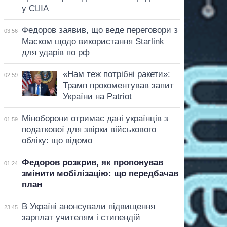
у США
Федоров заявив, що веде переговори з
03:56
Маском щодо використання Starlink
для ударів по рф
«Нам теж потрібні ракети»:
02:59
Трамп прокоментував запит
України на Patriot
Міноборони отримає дані українців з
01:59
податкової для звірки військового
обліку: що відомо
Федоров розкрив, як пропонував
01:24
змінити мобілізацію: що передбачав
план
В Україні анонсували підвищення
23:45
зарплат учителям і стипендій