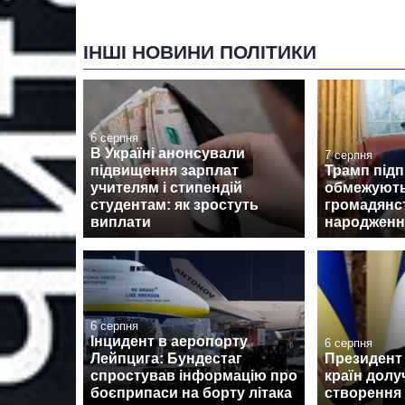
ІНШІ НОВИНИ ПОЛІТИКИ
6 серпня
В Україні анонсували
7 серпня
підвищення зарплат
Трамп підп
учителям і стипендій
обмежують
студентам: як зростуть
громадянс
виплати
народженн
6 серпня
Інцидент в аеропорту
6 серпня
Лейпцига: Бундестаг
Президент 
спростував інформацію про
країн долу
боєприпаси на борту літака
створення