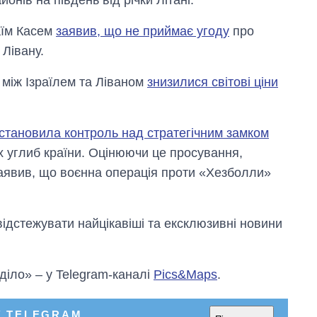
аїм Касем
заявив, що не приймає угоду
про
Лівану.
між Ізраїлем та Ліваном
знизилися світові ціни
становила контроль над стратегічним замком
х углиб країни. Оцінюючи це просування,
 заявив, що воєнна операція проти «Хезболли»
відстежувати найцікавіші та ексклюзивні новини
 діло» – у Telegram-каналі
Pics&Maps
.
У TELEGRAM