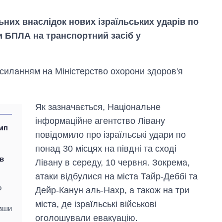
ьних внаслідок нових ізраїльських ударів по
ки БПЛА на транспортний засіб у
силанням на Міністерство охорони здоров'я
Як зазначається, Національне
інформаційне агентство Лівану
амп
повідомило про ізраїльські удари по
понад 30 місцях на півдні та сході
 в
Лівану в середу, 10 червня. Зокрема,
атаки відбулися на міста Тайр-Деббі та
Економіка ШІ-
о
гігантів: скільки
Дейр-Канун аль-Нахр, а також на три
коштують і
міста, де ізраїльські військові
заробляють
ивши
оголошували евакуацію.
OpenAI та