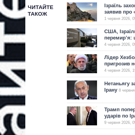
Ізраїль захо
ЧИТАЙТЕ
заявив про 
ТАКОЖ
1 червня 2026, 0
США, Ізраїл
перемир’я: 
4 червня 2026, 0
Лідер Хезбо
пригрозив 
4 червня 2026, 1
Нетаньягу з
Ірану
8 червня
Трамп попер
ударів по Ір
9 червня 2026, 0