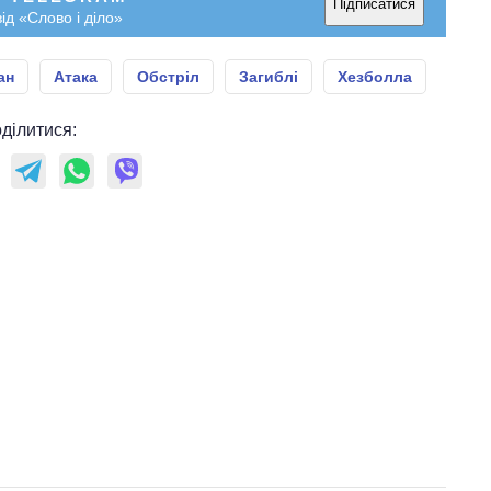
Підписатися
ід «Слово і діло»
ан
Атака
Обстріл
Загиблі
Хезболла
ділитися: