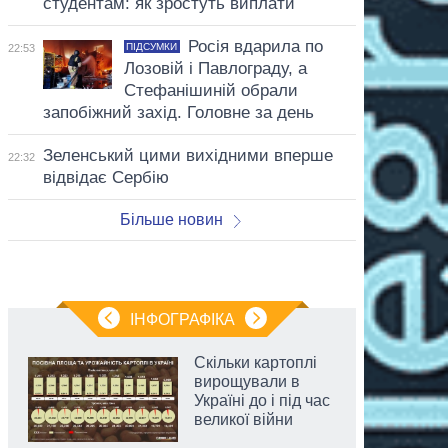
студентам: як зростуть виплати
Росія вдарила по
ПІДСУМКИ
22:53
Лозовій і Павлограду, а
Стефанішиній обрали
запобіжний захід. Головне за день
Зеленський цими вихідними вперше
22:32
відвідає Сербію
Більше новин
ІНФОГРАФІКА
Скільки картоплі
вирощували в
Україні до і під час
великої війни