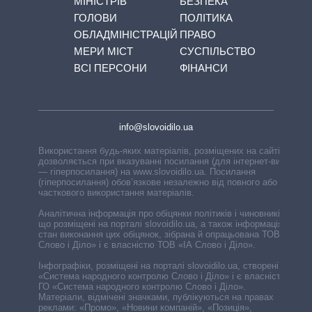
МІНІСТРІВ
БЕЗПЕКА
ГОЛОВИ
ПОЛІТИКА
ОБЛАДМІНІСТРАЦІЙ
ПРАВО
МЕРИ МІСТ
СУСПІЛЬСТВО
ВСІ ПЕРСОНИ
ФІНАНСИ
info@slovoidilo.ua
Використання будь-яких матеріалів, розміщених на сайті,
дозволяється при вказуванні посилання (для інтернет-видань
— гіперпосилання) на www.slovoidilo.ua. Посилання
(гіперпосилання) обов’язкове незалежно від повного або
часткового використання матеріалів.
Аналітична інформація про обіцянки політиків і чиновників,
що розміщені на порталі slovoidilo.ua, а також інформація про
стан виконання цих обіцянок, зібрана й опрацьована ТОВ «ІА
Слово і Діло» і є власністю ТОВ «ІА Слово і Діло».
Інфографіки, розміщені на порталі slovoidilo.ua, створені ГО
«Система народного контролю Слово і Діло» і є власністю
ГО «Система народного контролю Слово і Діло».
Матеріали, відмічені значками, публікуються на правах
реклами: «Промо», «Новини компаній», «Позиція»,