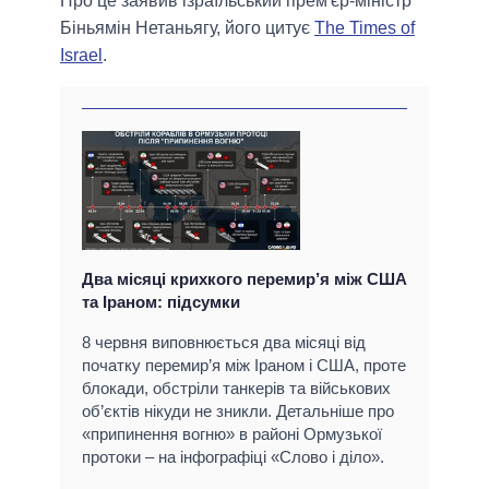
Про це заявив ізраїльський прем'єр-міністр
Біньямін Нетаньягу, його цитує
The Times of
Israel
.
Два місяці крихкого перемир’я між США
та Іраном: підсумки
8 червня виповнюється два місяці від
початку перемир’я між Іраном і США, проте
блокади, обстріли танкерів та військових
об’єктів нікуди не зникли. Детальніше про
«припинення вогню» в районі Ормузької
протоки – на інфографіці «Слово і діло».