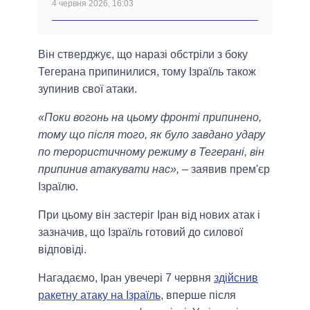
4 червня 2026, 16:03
Він стверджує, що наразі обстріли з боку
Тегерана припинилися, тому Ізраїль також
зупинив свої атаки.
«Поки вогонь на цьому фронті припинено,
тому що після того, як було завдано удару
по терористичному режиму в Тегерані, він
припинив атакувати нас»,
– заявив прем'єр
Ізраїлю.
При цьому він застеріг Іран від нових атак і
зазначив, що Ізраїль готовий до силової
відповіді.
Нагадаємо, Іран увечері 7 червня
здійснив
ракетну атаку на Ізраїль
, вперше після