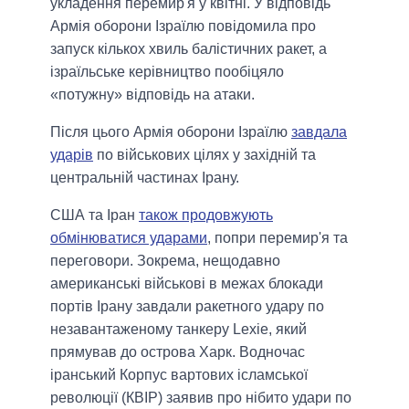
укладення перемир'я у квітні. У відповідь
Армія оборони Ізраїлю повідомила про
запуск кількох хвиль балістичних ракет, а
ізраїльське керівництво пообіцяло
«потужну» відповідь на атаки.
Після цього Армія оборони Ізраїлю
завдала
ударів
по військових цілях у західній та
центральній частинах Ірану.
США та Іран
також продовжують
обмінюватися ударами
, попри перемир'я та
переговори. Зокрема, нещодавно
американські військові в межах блокади
портів Ірану завдали ракетного удару по
незавантаженому танкеру Lexie, який
прямував до острова Харк. Водночас
іранський Корпус вартових ісламської
революції (КВІР) заявив про нібито удари по