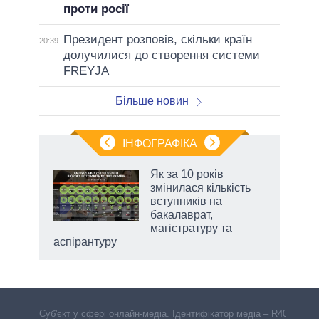
проти росії
Президент розповів, скільки країн
20:39
долучилися до створення системи
FREYJA
Більше новин
ІНФОГРАФІКА
нтів:
Як за 10 років
 і
змінилася кількість
nAI
вступників на
бакалаврат,
магістратуру та
аспірантуру
Cуб'єкт у сфері онлайн-медіа. Ідентифікатор медіа – R40-