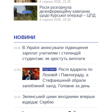
6 серпня 2026, 21:25
Росія розгорнула
дезінформаційну кампанію
щодо Курської операції – ЦПД
6 серпня 2026, 18:20
НОВИНИ
В Україні анонсували підвищення
23:45
зарплат учителям і стипендій
студентам: як зростуть виплати
Росія вдарила по
ПІДСУМКИ
22:53
Лозовій і Павлограду, а
Стефанішиній обрали
запобіжний захід. Головне за день
Зеленський цими вихідними вперше
22:32
відвідає Сербію