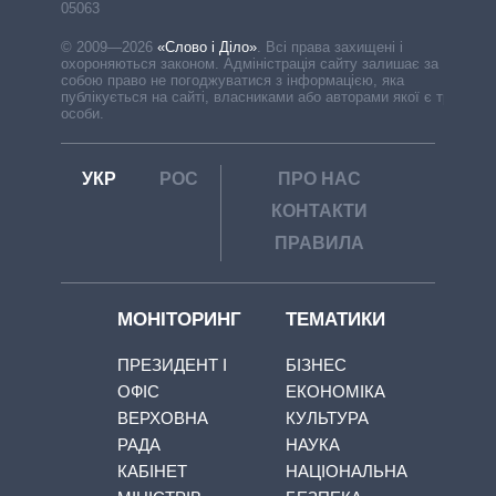
05063
© 2009—2026
«Слово і Діло»
.
Всі права захищені і
охороняються законом. Адміністрація сайту залишає за
собою право не погоджуватися з інформацією, яка
публікується на сайті, власниками або авторами якої є треті
особи.
УКР
РОС
ПРО НАС
КОНТАКТИ
ПРАВИЛА
МОНІТОРИНГ
ТЕМАТИКИ
ПРЕЗИДЕНТ І
БІЗНЕС
ОФІС
ЕКОНОМІКА
ВЕРХОВНА
КУЛЬТУРА
РАДА
НАУКА
КАБІНЕТ
НАЦІОНАЛЬНА