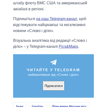
штабу флоту ВМС США та американській
авіабазі в регіоні.
Підпишіться
на наш Telegram-канал
, щоб
відстежувати найцікавіші та ексклюзивні
новини «Слово і діло».
Візуальна аналітика від редакції «Слово і
діло» – у Telegram-каналі
Pics&Maps
.
ЧИТАЙТЕ У TELEGRAM
найважливіше від «Слово і діло»
Підписатися
Іран
Ізраїль
Біньямин Нетаньягу