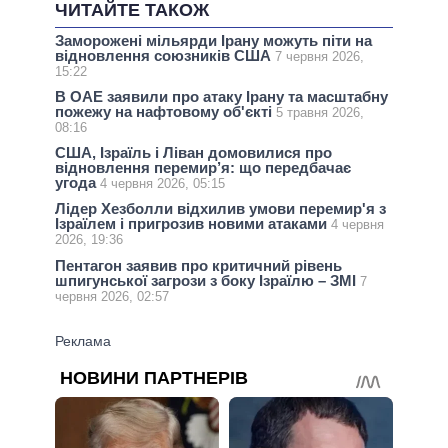
ЧИТАЙТЕ ТАКОЖ
Заморожені мільярди Ірану можуть піти на
відновлення союзників США
7 червня 2026,
15:22
В ОАЕ заявили про атаку Ірану та масштабну
пожежу на нафтовому об'єкті
5 травня 2026,
08:16
США, Ізраїль і Ліван домовилися про
відновлення перемир’я: що передбачає
угода
4 червня 2026, 05:15
Лідер Хезболли відхилив умови перемир'я з
Ізраїлем і пригрозив новими атаками
4 червня
2026, 19:36
Пентагон заявив про критичний рівень
шпигунської загрози з боку Ізраїлю – ЗМІ
7
червня 2026, 02:57