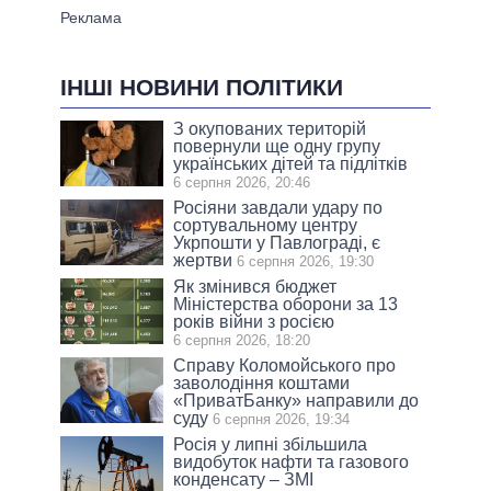
ІНШІ НОВИНИ ПОЛІТИКИ
З окупованих територій
повернули ще одну групу
українських дітей та підлітків
6 серпня 2026, 20:46
Росіяни завдали удару по
сортувальному центру
Укрпошти у Павлограді, є
жертви
6 серпня 2026, 19:30
Як змінився бюджет
Міністерства оборони за 13
років війни з росією
6 серпня 2026, 18:20
Справу Коломойського про
заволодіння коштами
«ПриватБанку» направили до
суду
6 серпня 2026, 19:34
Росія у липні збільшила
видобуток нафти та газового
конденсату – ЗМІ