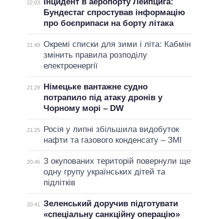
Інцидент в аеропорту Лейпцига:
22:03
Бундестаг спростував інформацію
про боєприпаси на борту літака
Окремі списки для зими і літа: Кабмін
21:49
змінить правила розподілу
електроенергії
Німецьке вантажне судно
21:29
потрапило під атаку дронів у
Чорному морі – DW
Росія у липні збільшила видобуток
21:25
нафти та газового конденсату – ЗМІ
З окупованих територій повернули ще
20:46
одну групу українських дітей та
підлітків
Зеленський доручив підготувати
20:41
«спеціальну санкційну операцію»