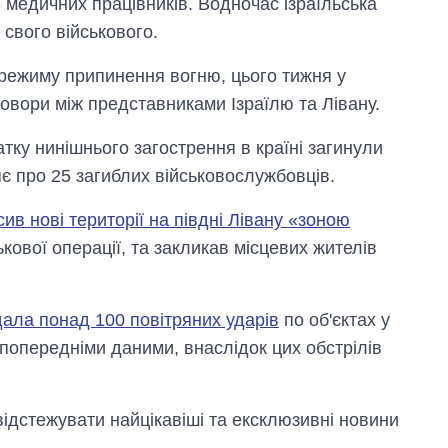
3 медичних працівників. Водночас ізраїльська
свого військового.
режиму припинення вогню, цього тижня у
овори між представниками Ізраїлю та Лівану.
атку нинішнього загострення в країні загинули
яє про 25 загиблих військовослужбовців.
ив нові території на півдні Лівану «зоною
ової операції, та закликав місцевих жителів
ала понад 100 повітряних ударів
по об'єктах у
 попередніми даними, внаслідок цих обстрілів
відстежувати найцікавіші та ексклюзивні новини