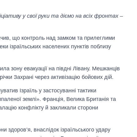
ціативу у свої руки та діємо на всіх фронтах –
начив, що контроль над замком та прилеглими
ки ізраїльських населених пунктів поблизу
ла зону евакуації на півдні Лівану. Мешканців
ічки Захрані через активізацію бойових дій.
ватив Ізраїль у застосуванні тактики
паленої землі». Франція, Велика Британія та
алацію конфлікту й закликали сторони
ни здоров’я, внаслідок ізраїльського удару