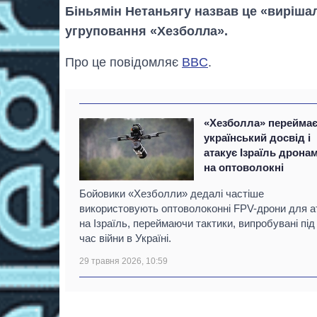
Біньямін Нетаньягу назвав це «виріша
угруповання «Хезболла».
Про це повідомляє
BBC
.
«Хезболла» перейма
український досвід і
атакує Ізраїль дрона
на оптоволокні
Бойовики «Хезболли» дедалі частіше
використовують оптоволоконні FPV-дрони для а
на Ізраїль, переймаючи тактики, випробувані під
час війни в Україні.
29 травня 2026, 10:59