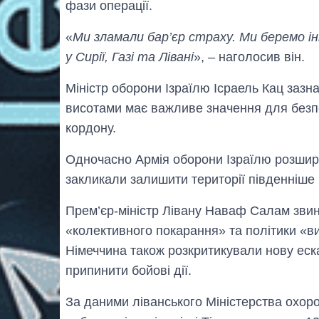
фази операції.
«
Ми зламали бар’єр страху. Ми беремо іні
у Сирії, Газі та Лівані
», – наголосив він.
Міністр оборони Ізраїлю Ісраель Кац заз
висотами має важливе значення для безпе
кордону.
Одночасно Армія оборони Ізраїлю розшири
закликали залишити території південніше р
Прем’єр-міністр Лівану Наваф Салам звину
«колективного покарання» та політики «ви
Німеччина також розкритикували нову еск
припинити бойові дії.
За даними ліванського Міністерства охоро