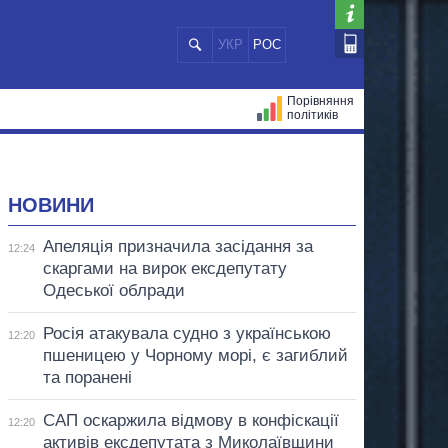
УКР
РОС
Порівняння
політиків
ЦІЙ
МЕРИ МІСТ
ВСІ ПЕРСОНИ
НОВИНИ
Апеляція призначила засідання за
12:24
скаргами на вирок ексдепутату
Одеської облради
Росія атакувала судно з українською
12:20
пшеницею у Чорному морі, є загиблий
та поранені
САП оскаржила відмову в конфіскації
12:20
активів ексдепутата з Миколаївщини