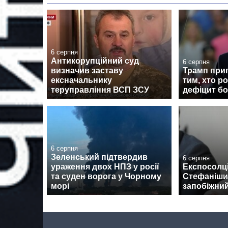
6 серпня
Антикорупційний суд
6 серпня
визначив заставу
Трамп при
ексначальнику
тим, хто р
теруправління ВСП ЗСУ
дефіцит б
6 серпня
Зеленський підтвердив
6 серпня
ураження двох НПЗ у росії
Експосолці
та суден ворога у Чорному
Стефаніши
морі
запобіжний