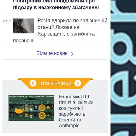
Повітряних сил повідомили про
підозру в незаконному збагаченні
Росія вдарила по залізничній
10:10
станції Лозова на
Харківщині, є загиблі та
поранені
Більше новин
ІНФОГРАФІКА
Економіка ШІ-
гігантів: скільки
коштують і
заробляють
OpenAI та
Anthropic