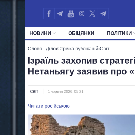
НОВИНИ
ОБIЦЯНКИ
ПОЛIТИКИ
УСІ ПОЛІТИКИ
ПРЕЗИДЕНТ І ОФ
Слово і Діло
›
Стрічка публікацій
›
Світ
Ізраїль захопив стратег
Нетаньягу заявив про 
СВІТ
1 червня 2026, 05:21
Читати російською