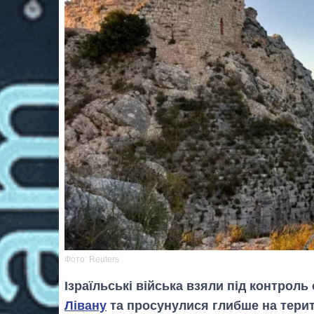
Фото: Reuters
Ізраїльські війська взяли під контрол
Лівану
та просунулися глибше на терито