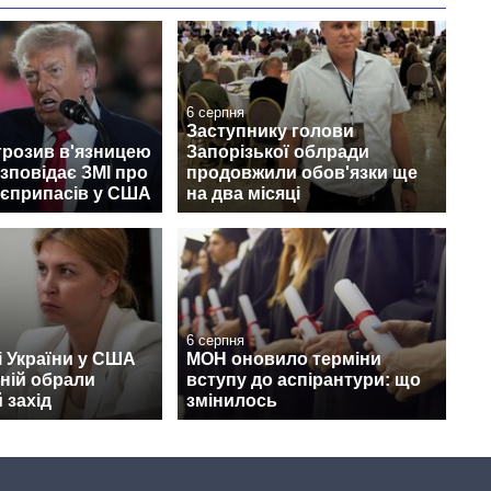
6 серпня
Заступнику голови
грозив в'язницею
Запорізької облради
озповідає ЗМІ про
продовжили обов'язки ще
оєприпасів у США
на два місяці
6 серпня
 України у США
МОН оновило терміни
ній обрали
вступу до аспірантури: що
 захід
змінилось