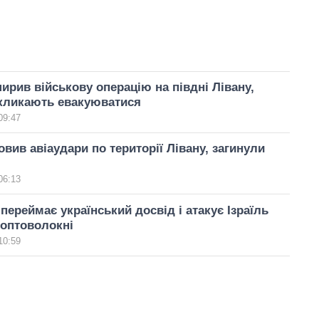
ширив військову операцію на півдні Лівану,
акликають евакуюватися
09:47
овив авіаудари по території Лівану, загинули
06:13
переймає український досвід і атакує Ізраїль
 оптоволокні
10:59