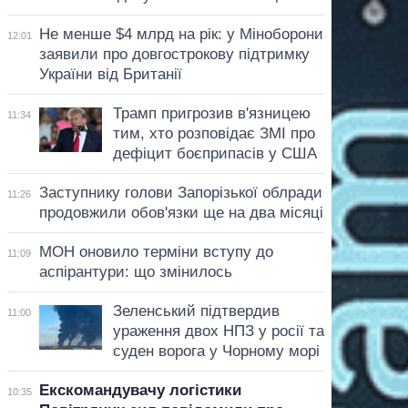
Не менше $4 млрд на рік: у Міноборони
12:01
заявили про довгострокову підтримку
України від Британії
Трамп пригрозив в'язницею
11:34
тим, хто розповідає ЗМІ про
дефіцит боєприпасів у США
Заступнику голови Запорізької облради
11:26
продовжили обов'язки ще на два місяці
МОН оновило терміни вступу до
11:09
аспірантури: що змінилось
Зеленський підтвердив
11:00
ураження двох НПЗ у росії та
суден ворога у Чорному морі
Екскомандувачу логістики
10:35