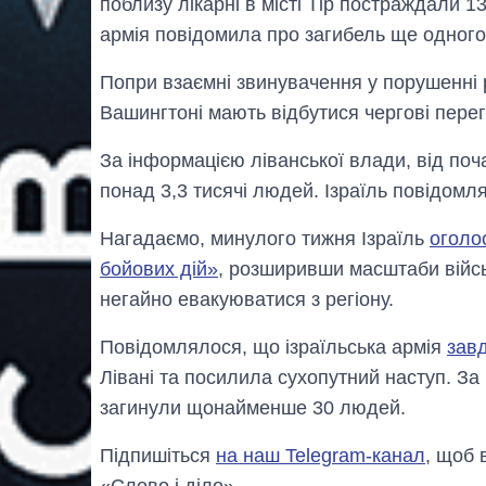
поблизу лікарні в місті Тір постраждали 1
армія повідомила про загибель ще одного 
Попри взаємні звинувачення у порушенні 
Вашингтоні мають відбутися чергові перег
За інформацією ліванської влади, від поч
понад 3,3 тисячі людей. Ізраїль повідомл
Нагадаємо, минулого тижня Ізраїль
оголос
бойових дій»
, розширивши масштаби військ
негайно евакуюватися з регіону.
Повідомлялося, що ізраїльська армія
завд
Лівані та посилила сухопутний наступ. За
загинули щонайменше 30 людей.
Підпишіться
на наш Telegram-канал
, щоб 
«Слово і діло».