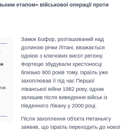
льним етапом» військової операції проти
Замок Бофор, розташований над
долиною річки Літані, вважається
є
однією з ключових висот регіону.
Фортецю збудували хрестоносці
ми
близько 900 років тому. Ізраїль уже
захоплював її під час Першої
так
ліванської війни 1982 року, однак
Як зменшилася
залишив після виведення військ із
кількість
південного Лівану у 2000 році.
медзакладів в
Україні за роки
вторгнення
Після захоплення об'єкта Нетаньягу
заявив, що Ізраїль переходить до нової