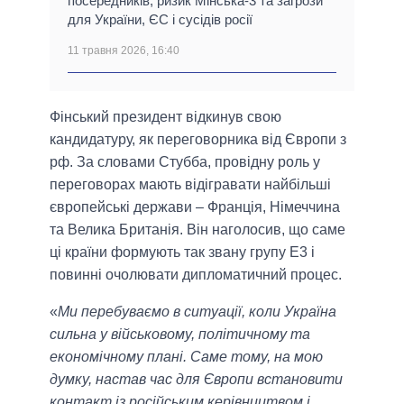
посередників, ризик Мінська-3 та загрози
для України, ЄС і сусідів росії
11 травня 2026, 16:40
Фінський президент відкинув свою
кандидатуру, як переговорника від Європи з
рф. За словами Стубба, провідну роль у
переговорах мають відігравати найбільші
європейські держави – Франція, Німеччина
та Велика Британія. Він наголосив, що саме
ці країни формують так звану групу E3 і
повинні очолювати дипломатичний процес.
«
Ми перебуваємо в ситуації, коли Україна
сильна у військовому, політичному та
економічному плані. Саме тому, на мою
думку, настав час для Європи встановити
контакт із російським керівництвом і