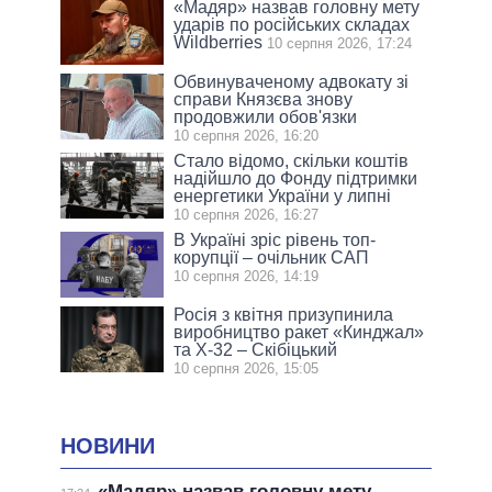
«Мадяр» назвав головну мету
ударів по російських складах
Wildberries
10 серпня 2026, 17:24
Обвинуваченому адвокату зі
справи Князєва знову
продовжили обов'язки
10 серпня 2026, 16:20
Стало відомо, скільки коштів
надійшло до Фонду підтримки
енергетики України у липні
10 серпня 2026, 16:27
В Україні зріс рівень топ-
корупції – очільник САП
10 серпня 2026, 14:19
Росія з квітня призупинила
виробництво ракет «Кинджал»
та Х-32 – Скібіцький
10 серпня 2026, 15:05
НОВИНИ
«Мадяр» назвав головну мету