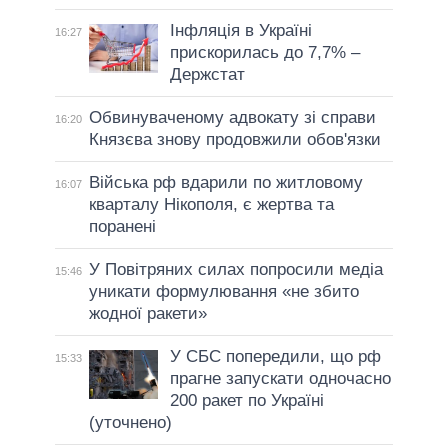
Інфляція в Україні
16:27
прискорилась до 7,7% –
Держстат
Обвинуваченому адвокату зі справи
16:20
Князєва знову продовжили обов'язки
Війська рф вдарили по житловому
16:07
кварталу Нікополя, є жертва та
поранені
У Повітряних силах попросили медіа
15:46
уникати формулювання «не збито
жодної ракети»
У СБС попередили, що рф
15:33
прагне запускати одночасно
200 ракет по Україні
(уточнено)