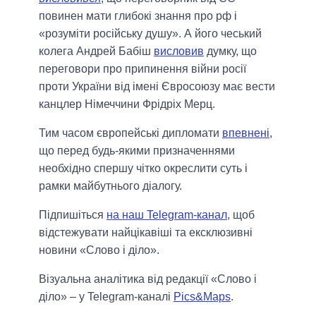
повинен мати глибокі знання про рф і
«розуміти російську душу». А його чеський
колега Андрей Бабіш
висловив
думку, що
переговори про припинення війни росії
проти України від імені Євросоюзу має вести
канцлер Німеччини Фрідріх Мерц.
Тим часом європейські дипломати
впевнені
,
що перед будь-якими призначеннями
необхідно спершу чітко окреслити суть і
рамки майбутнього діалогу.
Підпишіться
на наш Telegram-канал
, щоб
відстежувати найцікавіші та ексклюзивні
новини «Слово і діло».
Візуальна аналітика від редакції «Слово і
діло» – у Telegram-каналі
Pics&Maps
.