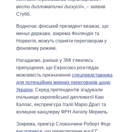
вести дипломатичні дискусії
», – заявив
Стубб.
Водночас фінський президент вважає, що
менші держави, зокрема Фінляндія та
Норвегія, можуть сприяти переговорам у
фоновому режимі.
Нагадаємо, раніше у ЗМІ з'явились
припущення, що Євросоюз розглядає
можливість призначення
спецпредставника
для потенційних мирних переговорів щодо
України
. Серед претендентів згадували
очільницю європейської дипломатії Каю
Каллас, експрем’єра Італії Маріо Драгі та
колишню канцлерку ФРН Ангелу Меркель.
Зокрема, прем'єр Словаччини Роберт Фіцо
висловився
, що переговорник від ЄС