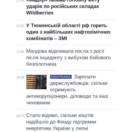
17:24
ударів по російських складах
Wildberries
У Тюменській області рф горить
17:07
один з найбільших нафтохімічних
комбінатів – ЗМІ
Молдова відкликала посла з росії
17:00
після інциденту з вибухом бойового
безпілотника
Зарплати
ІНФОГРАФІКА
16:28
держслужбовців: скільки
отримують
антикорупціонери, діловоди та інші
чиновники
Стало відомо, скільки коштів
16:27
надійшло до Фонду підтримки
енергетики України у липні