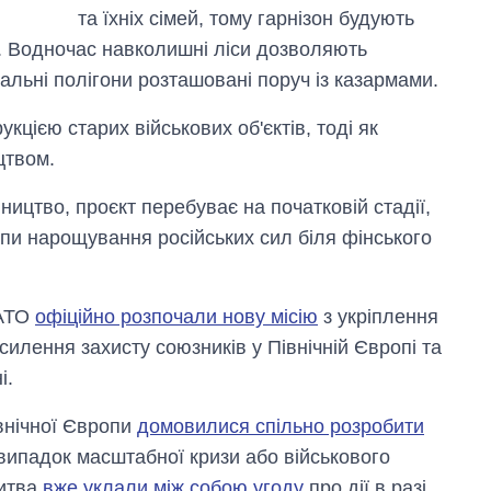
та їхніх сімей, тому гарнізон будують
и. Водночас навколишні ліси дозволяють
альні полігони розташовані поруч із казармами.
кцією старих військових об'єктів, тоді як
цтвом.
ництво, проєкт перебуває на початковій стадії,
мпи нарощування російських сил біля фінського
НАТО
офіційно розпочали нову місію
з укріплення
осилення захисту союзників у Північній Європі та
і.
внічної Європи
домовилися спільно розробити
випадок масштабної кризи або військового
Литва
вже уклали між собою угоду
про дії в разі