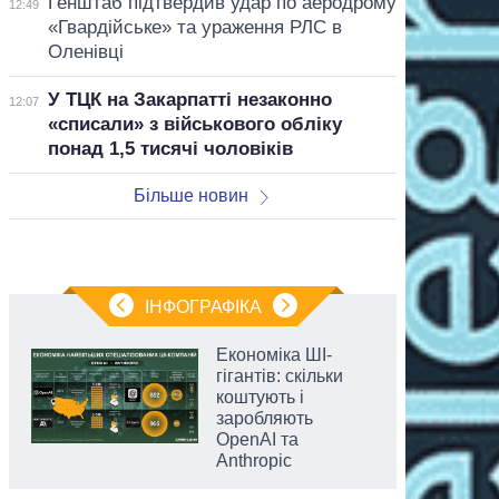
Генштаб підтвердив удар по аеродрому
12:49
«Гвардійське» та ураження РЛС в
Оленівці
У ТЦК на Закарпатті незаконно
12:07
«списали» з військового обліку
понад 1,5 тисячі чоловіків
Більше новин
ІНФОГРАФІКА
Економіка ШІ-
гігантів: скільки
коштують і
заробляють
OpenAI та
Anthropic