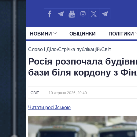
НОВИНИ
ОБIЦЯНКИ
ПОЛIТИКИ
УСІ ПОЛІТИКИ
ПРЕЗИДЕНТ І ОФ
Слово і Діло
›
Стрічка публікацій
›
Світ
Росія розпочала будівн
бази біля кордону з Фі
СВІТ
10 червня 2026, 20:40
Читати російською