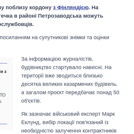
азу поблизу кордону
з Фінляндією
. На
течка в районі Петрозаводська можуть
вослужбовців.
посиланням на супутникові знімки та оцінки
За інформацією журналістів,
будівництво стартувало навесні. На
и з
території вже зводиться близько
и
десятка великих казармених будівель,
а загалом проєкт передбачає понад 50
АТО
Як змінився
об'єктів.
бюджет
о
Міністерства
оборони за 13
Як зазначає військовий експерт Марк
років війни з
Еклунд, вибір локації пов'язаний із
росією
необхідністю залучення контрактників