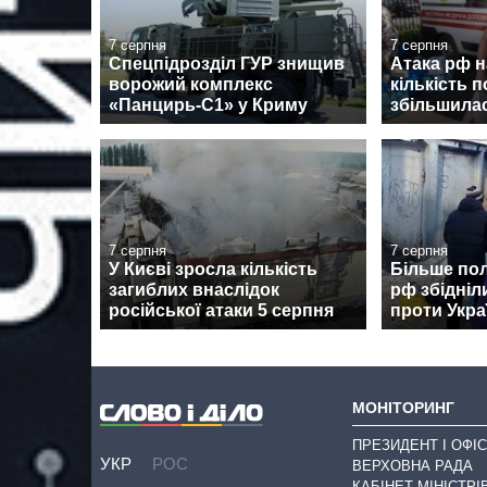
7 серпня
7 серпня
Спецпідрозділ ГУР знищив
Атака рф 
ворожий комплекс
кількість 
«Панцирь-С1» у Криму
збільшилас
7 серпня
7 серпня
У Києві зросла кількість
Більше пол
загиблих внаслідок
рф збідніли
російської атаки 5 серпня
проти Укра
МОНІТОРИНГ
ПРЕЗИДЕНТ І ОФІС
УКР
РОС
ВЕРХОВНА РАДА
КАБІНЕТ МІНІСТРІ