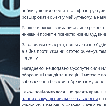
поблизу великого міста та інфраструктур
розширювати об'єкт у майбутньому, а навч
Раніше в регіоні займалися лише реконстру
нинішній проєкт є повністю новим будівни
За словами експерта, попри активне будів
а війна проти України істотно обмежує те
кордону.
Нагадаємо, нещодавно Сухопутні сили 
оборони Фінляндії та Швеції. Її метою є п
забезпечення безпеки в Арктичному регіон
Також повідомлялося, що десять країн Пі
плани евакуації цивільного населення
на 
конфлікту в регіоні. А Естонія, Латвія та 