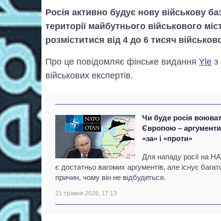
Росія активно будує нову військову б
території майбутнього військового міс
розміститися від 4 до 6 тисяч військо
Про це повідомляє фінське видання
Yle
з 
військових експертів.
Чи буде росія воюват
Європою – аргумент
«за» і «проти»
Для нападу росії на Н
є достатньо вагомих аргументів, але існує багат
причин, чому він не відбудеться.
21 травня 2026, 17:13