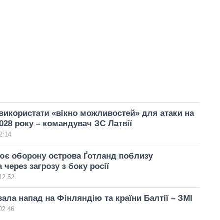
використати «вікно можливостей» для атаки на
028 року – командувач ЗС Латвії
2:14
ює оборону острова Ґотланд поблизу
 через загрозу з боку росії
12:52
вала напад на Фінляндію та країни Балтії – ЗМІ
02:46