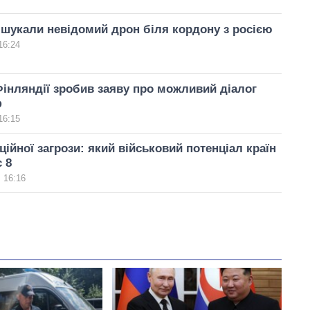
 шукали невідомий дрон біля кордону з росією
16:24
інляндії зробив заяву про можливий діалог
ф
16:15
ційної загрози: який військовий потенціал країн
c 8
 16:16