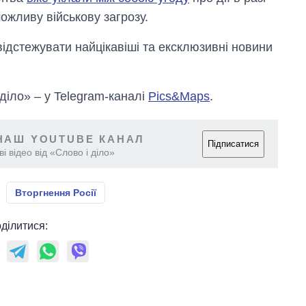
жливу військову загрозу.
відстежувати найцікавіші та ексклюзивні новини
 діло» – у Telegram-каналі
Pics&Maps
.
НАШ YOUTUBE КАНАЛ
Підписатися
і відео від «Слово і діло»
Вторгнення Росії
ділитися: