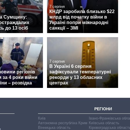
7 серпня
КНДР заробила близько $22
на Сумщину:
млрд від початку війни в
постраждалих
Україні попри міжнародні
ь до 13 осіб
санкції – ЗМІ
7 серпня
В Україні 6 серпня
овини регіонів
зафіксували температурні
 за 4 роки війни
рекорди у 13 обласних
їни – розвідка
центрах
РЕГІОНИ
Київ
Івано-Франківська обл
Автономна республіка Крим
Київська область
Вінницька область
Кіровоградська област
В