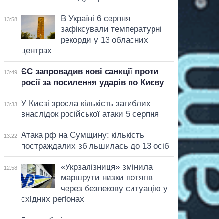
В Україні 6 серпня
13:58
зафіксували температурні
рекорди у 13 обласних
центрах
ЄС запровадив нові санкції проти
13:49
росії за посилення ударів по Києву
У Києві зросла кількість загиблих
13:33
внаслідок російської атаки 5 серпня
Атака рф на Сумщину: кількість
13:22
постраждалих збільшилась до 13 осіб
«Укрзалізниця» змінила
12:58
маршрути низки потягів
через безпекову ситуацію у
східних регіонах