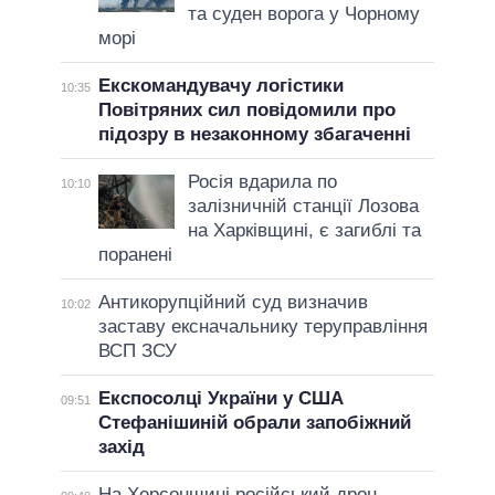
та суден ворога у Чорному
морі
Екскомандувачу логістики
10:35
Повітряних сил повідомили про
підозру в незаконному збагаченні
Росія вдарила по
10:10
залізничній станції Лозова
на Харківщині, є загиблі та
поранені
Антикорупційний суд визначив
10:02
заставу ексначальнику теруправління
ВСП ЗСУ
Експосолці України у США
09:51
Стефанішиній обрали запобіжний
захід
На Херсонщині російський дрон