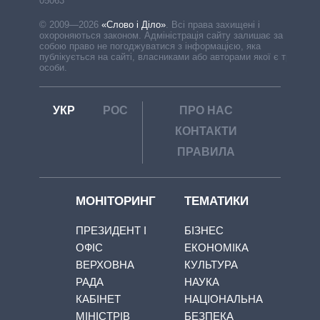
05063
© 2009—2026
«Слово і Діло»
.
Всі права захищені і
охороняються законом. Адміністрація сайту залишає за
собою право не погоджуватися з інформацією, яка
публікується на сайті, власниками або авторами якої є треті
особи.
УКР
РОС
ПРО НАС
КОНТАКТИ
ПРАВИЛА
МОНІТОРИНГ
ТЕМАТИКИ
ПРЕЗИДЕНТ І
БІЗНЕС
ОФІС
ЕКОНОМІКА
ВЕРХОВНА
КУЛЬТУРА
РАДА
НАУКА
КАБІНЕТ
НАЦІОНАЛЬНА
МІНІСТРІВ
БЕЗПЕКА