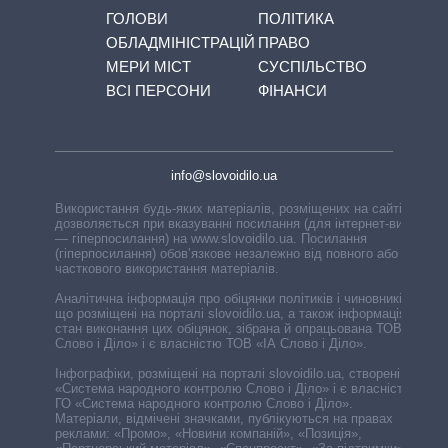
ГОЛОВИ
ПОЛІТИКА
ОБЛАДМІНІСТРАЦІЙ
ПРАВО
МЕРИ МІСТ
СУСПІЛЬСТВО
ВСІ ПЕРСОНИ
ФІНАНСИ
info@slovoidilo.ua
Використання будь-яких матеріалів, розміщених на сайті,
дозволяється при вказуванні посилання (для інтернет-видань
— гіперпосилання) на www.slovoidilo.ua. Посилання
(гіперпосилання) обов’язкове незалежно від повного або
часткового використання матеріалів.
Аналітична інформація про обіцянки політиків і чиновників,
що розміщені на порталі slovoidilo.ua, а також інформація про
стан виконання цих обіцянок, зібрана й опрацьована ТОВ «ІА
Слово і Діло» і є власністю ТОВ «ІА Слово і Діло».
Інфографіки, розміщені на порталі slovoidilo.ua, створені ГО
«Система народного контролю Слово і Діло» і є власністю
ГО «Система народного контролю Слово і Діло».
Матеріали, відмічені значками, публікуються на правах
реклами: «Промо», «Новини компаній», «Позиція»,