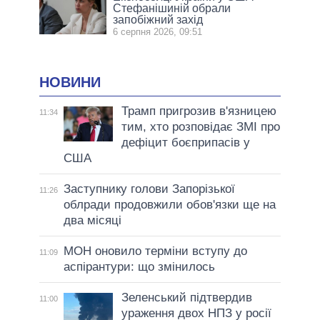
Стефанішиній обрали
запобіжний захід
6 серпня 2026, 09:51
НОВИНИ
Трамп пригрозив в'язницею
11:34
тим, хто розповідає ЗМІ про
дефіцит боєприпасів у
США
Заступнику голови Запорізької
11:26
облради продовжили обов'язки ще на
два місяці
МОН оновило терміни вступу до
11:09
аспірантури: що змінилось
Зеленський підтвердив
11:00
ураження двох НПЗ у росії