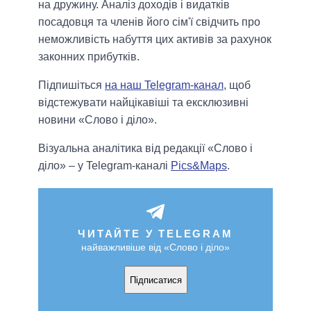
на дружину. Аналіз доходів і видатків
посадовця та членів його сім'ї свідчить про
неможливість набуття цих активів за рахунок
законних прибутків.
Підпишіться
на наш Telegram-канал
, щоб
відстежувати найцікавіші та ексклюзивні
новини «Слово і діло».
Візуальна аналітика від редакції «Слово і
діло» – у Telegram-каналі
Pics&Maps
.
ЧИТАЙТЕ У TELEGRAM
найважливіше від «Слово і діло»
Підписатися