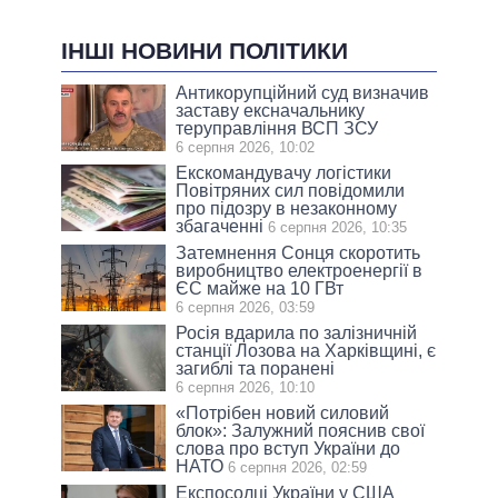
ІНШІ НОВИНИ ПОЛІТИКИ
Антикорупційний суд визначив
заставу ексначальнику
теруправління ВСП ЗСУ
6 серпня 2026, 10:02
Екскомандувачу логістики
Повітряних сил повідомили
про підозру в незаконному
збагаченні
6 серпня 2026, 10:35
Затемнення Сонця скоротить
виробництво електроенергії в
ЄС майже на 10 ГВт
6 серпня 2026, 03:59
Росія вдарила по залізничній
станції Лозова на Харківщині, є
загиблі та поранені
6 серпня 2026, 10:10
«Потрібен новий силовий
блок»: Залужний пояснив свої
слова про вступ України до
НАТО
6 серпня 2026, 02:59
Експосолці України у США