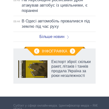
09:49
атакував автобус із цивільними, є
поранені
В Одесі автомобіль провалився під
09:44
землю під час руху
Більше новин
ІНФОГРАФІКА
Експорт зброї: скільки
ладів
ракет, літаків і танків
продала Україна за
роки незалежності
Cуб'єкт у сфері онлайн-медіа. Ідентифікатор медіа – R40-