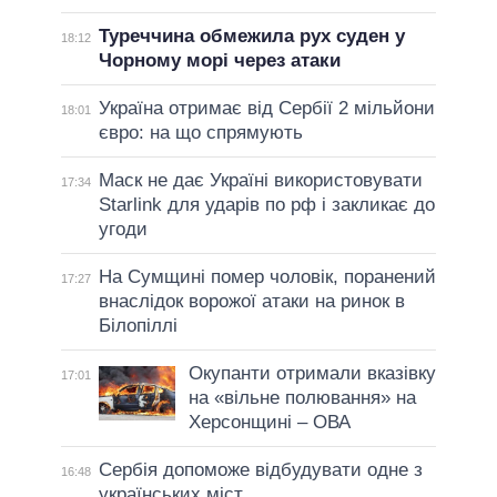
Туреччина обмежила рух суден у
18:12
Чорному морі через атаки
Україна отримає від Сербії 2 мільйони
18:01
євро: на що спрямують
Маск не дає Україні використовувати
17:34
Starlink для ударів по рф і закликає до
угоди
На Сумщині помер чоловік, поранений
17:27
внаслідок ворожої атаки на ринок в
Білопіллі
Окупанти отримали вказівку
17:01
на «вільне полювання» на
Херсонщині – ОВА
Сербія допоможе відбудувати одне з
16:48
українських міст