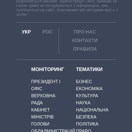
охороняються законом. Адміністрація сайту залишає за
собою право не погоджуватися з інформацією, яка
публікується на сайті, власниками або авторами якої є треті
особи.
УКР
РОС
ПРО НАС
КОНТАКТИ
ПРАВИЛА
МОНІТОРИНГ
ТЕМАТИКИ
ПРЕЗИДЕНТ І
БІЗНЕС
ОФІС
ЕКОНОМІКА
ВЕРХОВНА
КУЛЬТУРА
РАДА
НАУКА
КАБІНЕТ
НАЦІОНАЛЬНА
МІНІСТРІВ
БЕЗПЕКА
ГОЛОВИ
ПОЛІТИКА
ОБЛАДМІНІСТРАЦІЙ
ПРАВО