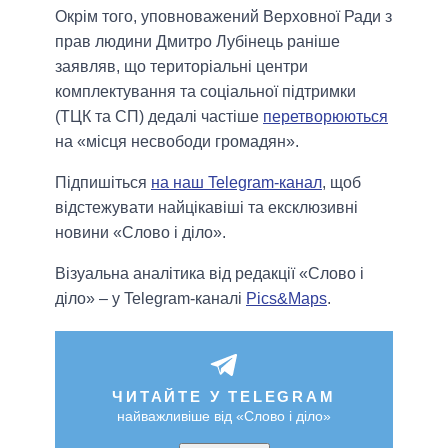
Окрім того, уповноважений Верховної Ради з
прав людини Дмитро Лубінець раніше
заявляв, що територіальні центри
комплектування та соціальної підтримки
(ТЦК та СП) дедалі частіше
перетворюються
на «місця несвободи громадян».
Підпишіться
на наш Telegram-канал
, щоб
відстежувати найцікавіші та ексклюзивні
новини «Слово і діло».
Візуальна аналітика від редакції «Слово і
діло» – у Telegram-каналі
Pics&Maps
.
ЧИТАЙТЕ У TELEGRAM
найважливіше від «Слово і діло»