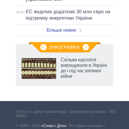
ЄС виділив додаткові 30 млн євро на
16:42
підтримку енергетики України
Більше новин
ІНФОГРАФІКА
 5
Скільки картоплі
вго
вирощували в Україні
до і під час великої
війни
Cуб'єкт у сфері онлайн-медіа. Ідентифікатор медіа – R40-
05063
© 2009—2026
«Слово і Діло»
.
Всі права захищені і