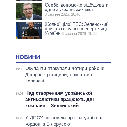
Сербія допоможе відбудувати
одне з українських міст
8 серпня 2026, 16:48
Жодної цілої ТЕС: Зеленський
описав ситуацію в енергетиці
України
8 серпня 2026, 15:38
НОВИНИ
Окупанти атакували чотири райони
19:36
Дніпропетровщини, є жертви і
поранені
Над створенням української
19:03
антибалістики працюють дві
компанії – Зеленський
У ДПСУ розповіли про ситуацію на
18:23
кордоні з Білоруссю