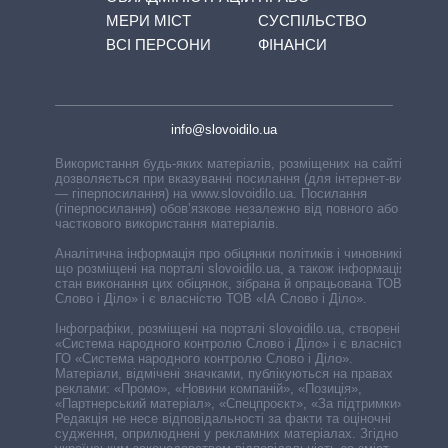
МЕРИ МІСТ
СУСПІЛЬСТВО
ВСІ ПЕРСОНИ
ФІНАНСИ
info@slovoidilo.ua
Використання будь-яких матеріалів, розміщених на сайті,
дозволяється при вказуванні посилання (для інтернет-видань
— гіперпосилання) на www.slovoidilo.ua. Посилання
(гіперпосилання) обов’язкове незалежно від повного або
часткового використання матеріалів.
Аналітична інформація про обіцянки політиків і чиновників,
що розміщені на порталі slovoidilo.ua, а також інформація про
стан виконання цих обіцянок, зібрана й опрацьована ТОВ «ІА
Слово і Діло» і є власністю ТОВ «ІА Слово і Діло».
Інфографіки, розміщені на порталі slovoidilo.ua, створені ГО
«Система народного контролю Слово і Діло» і є власністю
ГО «Система народного контролю Слово і Діло».
Матеріали, відмічені значками, публікуються на правах
реклами: «Промо», «Новини компаній», «Позиція»,
«Партнерський матеріал», «Спецпроєкт», «За підтримки».
Редакція не несе відповідальності за факти та оціночні
судження, оприлюднені у рекламних матеріалах. Згідно з