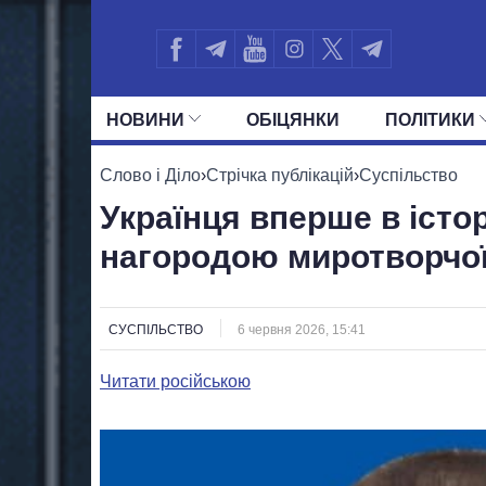
НОВИНИ
ОБIЦЯНКИ
ПОЛIТИКИ
УСІ ПОЛІТИКИ
ПРЕЗИДЕНТ І ОФ
Слово і Діло
›
Стрічка публікацій
›
Суспільство
Українця вперше в істо
нагородою миротворчої
СУСПІЛЬСТВО
6 червня 2026, 15:41
Читати російською