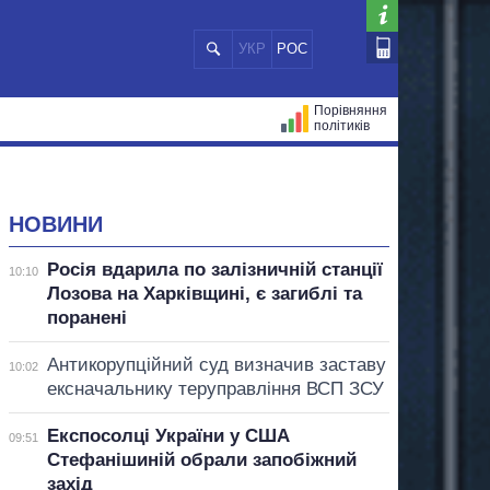
УКР
РОС
Порівняння
політиків
ЦІЙ
МЕРИ МІСТ
ВСІ ПЕРСОНИ
НОВИНИ
Росія вдарила по залізничній станції
10:10
Лозова на Харківщині, є загиблі та
поранені
Антикорупційний суд визначив заставу
10:02
ексначальнику теруправління ВСП ЗСУ
Експосолці України у США
09:51
Стефанішиній обрали запобіжний
захід