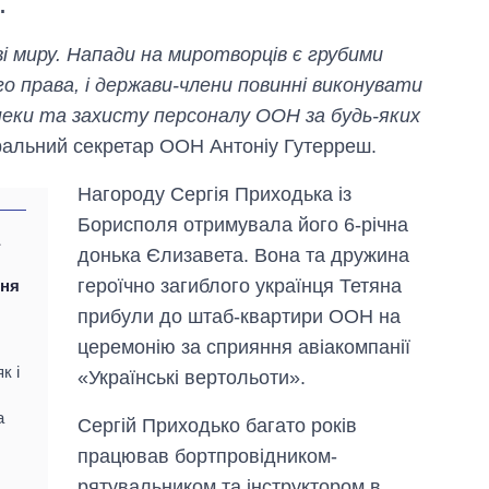
.
і миру. Напади на миротворців є грубими
 права, і держави-члени повинні виконувати
зпеки та захисту персоналу ООН за будь-яких
ральний секретар ООН Антоніу Гутерреш.
Нагороду Сергія Приходька із
Борисполя отримувала його 6-річна
а
донька Єлизавета. Вона та дружина
героїчно загиблого українця Тетяна
ння
прибули до штаб-квартири ООН на
церемонію за сприяння авіакомпанії
к і
«Українські вертольоти».
а
Сергій Приходько багато років
працював бортпровідником-
рятувальником та інструктором в