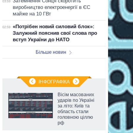
Затемнення Сонця скоротить
03:59
виробництво електроенергії в ЄС
майже на 10 ГВт
«Потрібен новий силовий блок»:
02:59
Залужний пояснив свої слова про
вступ України до НАТО
Більше новин
ІНФОГРАФІКА
Вісім масованих
ударів по Україні
за літо: Київ та
область стали
головною ціллю
рф