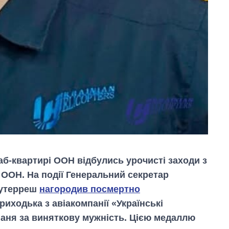
аб-квартирі ООН відбулись урочисті заходи з
Як зросли тарифи
на холодну воду у
ООН. На події Генеральний секретар
містах України на
 Гутерреш
нагородив посмертно
початок серпня
иходька з авіакомпанії «Українські
аня за виняткову мужність. Цією медаллю