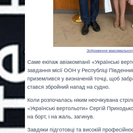
Зображення максимального р
Саме екіпаж авіакомпанії «Українські вер
завдання місії ООН у Республіці Південни
приземлився у визначеній точці, щоб забр
стався збройний напад на судно.
Коли розпочалась ніким неочікувана стріл
«Українські вертольоти» Сергій Приходьк
на борт, і на жаль, загинув.
Завдяки підготовці та високій професійно