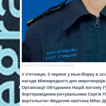
Aviation Company Ukrainian Helicopters
У п'ятницю, 5 червня у Нью-Йорку в шт
нагоди Міжнародного дня миротворців 
Організації Об’єднаних Націй Антоніу
бортпровідника-рятувальника Сергія Пр
вертольоти» Медаллю капітана Мбає Ді