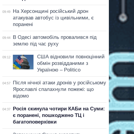
На Херсонщині російський дрон
09:49
атакував автобус із цивільними, є
поранені
В Одесі автомобіль провалився під
09:44
землю під час руху
США відновили повноцінний
09:12
обмін розвідданими з
Україною – Politico
Після нічної атаки дронів у російському
04:57
Ярославлі спалахнули пожежі: що
відомо
Росія скинула чотири КАБи на Суми:
04:37
є поранені, пошкоджено ТЦ і
багатоповерхівки