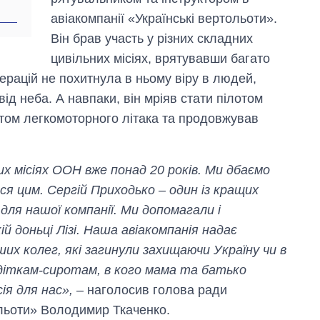
авіакомпанії «Українські вертольоти».
Він брав участь у різних складних
цивільних місіях, врятувавши багато
ерацій не похитнула в ньому віру в людей,
ід неба. А навпаки, він мріяв стати пілотом
отом легкомоторного літака та продовжував
х місіях ООН вже понад 20 років. Ми дбаємо
я цим. Сергій Приходько – один із кращих
для нашої компанії. Ми допомагали і
 доньці Лізі. Наша авіакомпанія надає
х колег, які загинули захищаючи Україну чи в
 діткам-сиротам, в кого мама та батько
сія для нас»,
– наголосив голова ради
ольоти» Володимир Ткаченко.