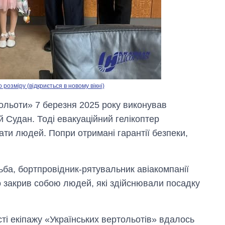
озміру (відкриється в новому вікні)
тольоти» 7 березня 2025 року виконував
й Судан. Тоді евакуаційний гелікоптер
ати людей. Попри отримані гарантії безпеки,
ьба, бортпровідник-рятувальник авіакомпанії
о закрив собою людей, які здійснювали посадку
сті екіпажу «Українських вертольотів» вдалось