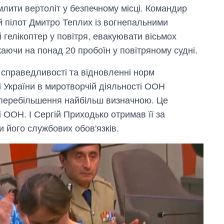
лити вертоліт у безпечному місці. Командир
й пілот Дмитро Теплих із вогнепальними
гелікоптер у повітря, евакуювати вісьмох
жаючи на понад 20 пробоїн у повітряному судні.
 справедливості та відновленні норм
і України в миротворчій діяльності ООН
 перебільшення найбільш визначною. Це
 ООН. І Сергій Приходько отримав її за
 його службових обов'язків.