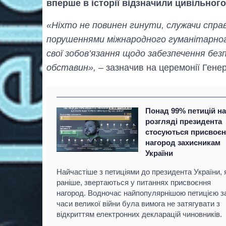
вперше в історії відзначили цивільного
«Ніхто не повинен гинути, служачи справ
порушеннями міжнародного гуманітарного
свої зобов’язання щодо забезпечення бе
обставин», –
зазначив на церемонії Гене
Понад 99% петицій н
розгляді президента
стосуються присвоє
нагород захисникам
України
Найчастіше з петиціями до президента України, я
раніше, звертаються у питаннях присвоєння
нагород. Водночас найпопулярнішою петицією з
часи великої війни була вимога не затягувати з
відкриттям електронних декларацій чиновників.