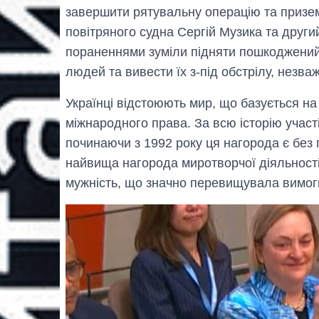
завершити рятувальну операцію та призем
повітряного судна Сергій Музика та други
пораненнями зуміли підняти пошкоджений 
людей та вивести їх з-під обстрілу, незва
Українці відстоюють мир, що базується на
міжнародного права. За всю історію участ
починаючи з 1992 року ця нагорода є без
найвища нагорода миротворчої діяльності
мужність, що значно перевищувала вимоги