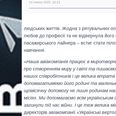
14 липня 2025, 18:13
людських життів. Жодна з рятувальних оп
любов до професії та не відвернула його в
пасажирського лайнера – встиг стати піл
навчання.
«Наша авіакомпанія працює в миротворчи
про створенням миру у світі та пишаємос
наших співробітників і це велика втрата 
допомагатимемо його родині та маленькій
щомісячну допомогу не лише родинам наши
місіях. Ми допомагаємо всім українським
загинули під час війни. І це теж велика мі
директорів авіакомпанії «Українські верт