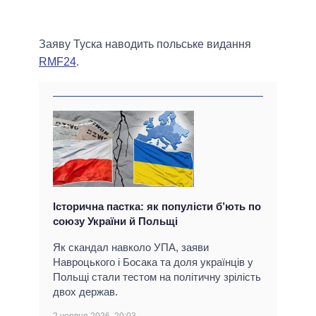
Заяву Туска наводить польське видання
RMF24
.
Історична пастка: як популісти б’ють по
союзу України й Польщі
Як скандал навколо УПА, заяви
Навроцького і Босака та доля українців у
Польщі стали тестом на політичну зрілість
двох держав.
2 червня 2026, 20:03