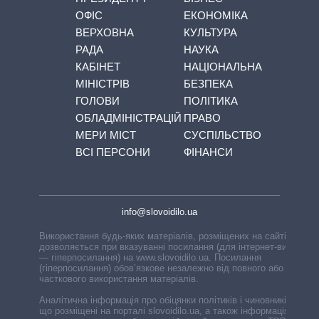
ОФІС
ЕКОНОМІКА
ВЕРХОВНА
КУЛЬТУРА
РАДА
НАУКА
КАБІНЕТ
НАЦІОНАЛЬНА
МІНІСТРІВ
БЕЗПЕКА
ГОЛОВИ
ПОЛІТИКА
ОБЛАДМІНІСТРАЦІЙ
ПРАВО
МЕРИ МІСТ
СУСПІЛЬСТВО
ВСІ ПЕРСОНИ
ФІНАНСИ
info@slovoidilo.ua
Використання будь-яких матеріалів, розміщених на сайті,
дозволяється при вказуванні посилання (для інтернет-видань
— гіперпосилання) на www.slovoidilo.ua. Посилання
(гіперпосилання) обов’язкове незалежно від повного або
часткового використання матеріалів.
Аналітична інформація про обіцянки політиків і чиновників,
що розміщені на порталі slovoidilo.ua, а також інформація про