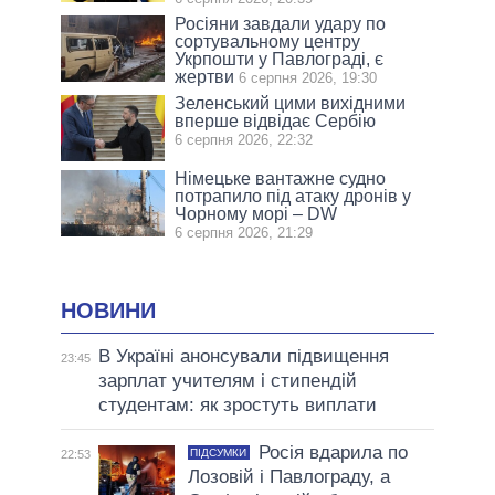
Росіяни завдали удару по
сортувальному центру
Укрпошти у Павлограді, є
жертви
6 серпня 2026, 19:30
Зеленський цими вихідними
вперше відвідає Сербію
6 серпня 2026, 22:32
Німецьке вантажне судно
потрапило під атаку дронів у
Чорному морі – DW
6 серпня 2026, 21:29
НОВИНИ
В Україні анонсували підвищення
23:45
зарплат учителям і стипендій
студентам: як зростуть виплати
Росія вдарила по
ПІДСУМКИ
22:53
Лозовій і Павлограду, а