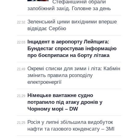
Стефанішиній обрали
запобіжний захід. Головне за день
Зеленський цими вихідними вперше
22:32
відвідає Сербію
Інцидент в аеропорту Лейпцига:
22:03
Бундестаг спростував інформацію
про боєприпаси на борту літака
Окремі списки для зими і літа: Кабмін
21:49
змінить правила розподілу
електроенергії
Німецьке вантажне судно
21:29
потрапило під атаку дронів у
Чорному морі – DW
Росія у липні збільшила видобуток
21:25
нафти та газового конденсату – ЗМІ