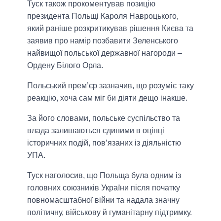
Туск також прокоментував позицію
президента Польщі Кароля Навроцького,
який раніше розкритикував рішення Києва та
заявив про намір позбавити Зеленського
найвищої польської державної нагороди –
Ордену Білого Орла.
Польський прем’єр зазначив, що розуміє таку
реакцію, хоча сам міг би діяти дещо інакше.
За його словами, польське суспільство та
влада залишаються єдиними в оцінці
історичних подій, пов’язаних із діяльністю
УПА.
Туск наголосив, що Польща була одним із
головних союзників України після початку
повномасштабної війни та надала значну
політичну, військову й гуманітарну підтримку.