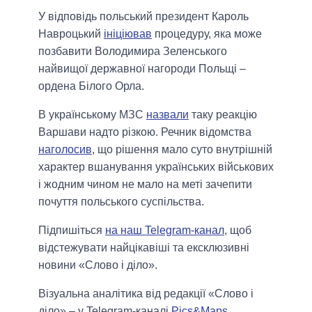
У відповідь польський президент Кароль
Навроцький
ініціював
процедуру, яка може
позбавити Володимира Зеленського
найвищої державної нагороди Польщі –
ордена Білого Орла.
В українському МЗС
назвали
таку реакцію
Варшави надто різкою. Речник відомства
наголосив
, що рішення мало суто внутрішній
характер вшанування українських військових
і жодним чином не мало на меті зачепити
почуття польського суспільства.
Підпишіться
на наш Telegram-канал
, щоб
відстежувати найцікавіші та ексклюзивні
новини «Слово і діло».
Візуальна аналітика від редакції «Слово і
діло» – у Telegram-каналі
Pics&Maps
.