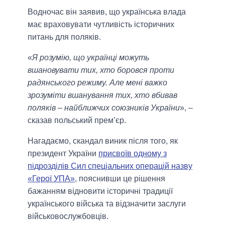
Водночас він заявив, що українська влада
має враховувати чутливість історичних
питань для поляків.
«
Я розумію, що українці можуть
вшановувати тих, хто боровся проти
радянського режиму. Але мені важко
зрозуміти вшанування тих, хто вбивав
поляків – найближчих союзників України
», –
сказав польський прем’єр.
Нагадаємо, скандал виник після того, як
президент України
присвоїв одному з
підрозділів Сил спеціальних операцій назву
«Герої УПА»
, пояснивши це рішення
бажанням відновити історичні традиції
українського війська та відзначити заслуги
військовослужбовців.