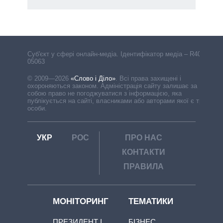
Cуб'єкт у сфері онлайн-медіа. Ідентифікатор медіа – R40-
05063
© 2009—2026
«Слово і Діло»
.
Всі права захищені і
охороняються законом. Адміністрація сайту залишає за
собою право не погоджуватися з інформацією, яка
публікується на сайті, власниками або авторами якої є треті
особи.
УКР
РОС
ПРО НАС
КОНТАКТИ
ПРАВИЛА
МОНІТОРИНГ
ТЕМАТИКИ
ПРЕЗИДЕНТ І
БІЗНЕС