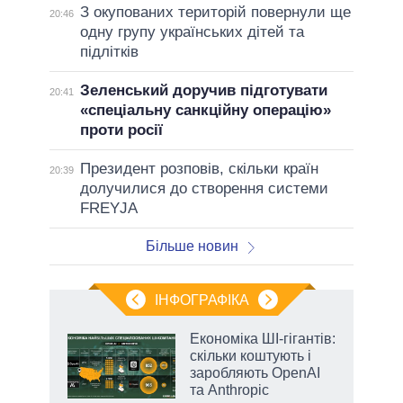
З окупованих територій повернули ще
20:46
одну групу українських дітей та
підлітків
Зеленський доручив підготувати
20:41
«спеціальну санкційну операцію»
проти росії
Президент розповів, скільки країн
20:39
долучилися до створення системи
FREYJA
Більше новин
ІНФОГРАФІКА
Економіка ШІ-гігантів:
раїні
скільки коштують і
ої
заробляють OpenAI
та Anthropic