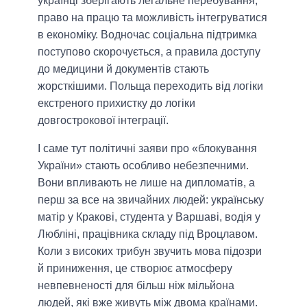
українці зберігають легальне перебування,
право на працю та можливість інтегруватися
в економіку. Водночас соціальна підтримка
поступово скорочується, а правила доступу
до медицини й документів стають
жорсткішими. Польща переходить від логіки
екстреного прихистку до логіки
довгострокової інтеграції.
І саме тут політичні заяви про «блокування
України» стають особливо небезпечними.
Вони впливають не лише на дипломатів, а
перш за все на звичайних людей: українську
матір у Кракові, студента у Варшаві, водія у
Любліні, працівника складу під Вроцлавом.
Коли з високих трибун звучить мова підозри
й приниження, це створює атмосферу
невпевненості для більш ніж мільйона
людей, які вже живуть між двома країнами.