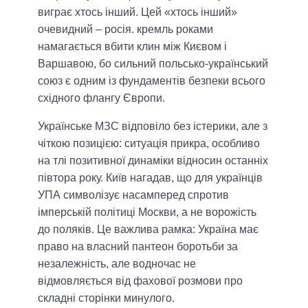
виграє хтось інший. Цей «хтось інший»
очевидний – росія. кремль роками
намагається вбити клин між Києвом і
Варшавою, бо сильний польсько-український
союз є одним із фундаментів безпеки всього
східного флангу Європи.
Українське МЗС відповіло без істерики, але з
чіткою позицією: ситуація прикра, особливо
на тлі позитивної динаміки відносин останніх
півтора року. Київ нагадав, що для українців
УПА символізує насамперед спротив
імперській політиці Москви, а не ворожість
до поляків. Це важлива рамка: Україна має
право на власний пантеон боротьби за
незалежність, але водночас не
відмовляється від фахової розмови про
складні сторінки минулого.