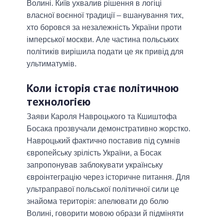
Волині. Київ ухвалив рішення в логіці
власної воєнної традиції – вшанування тих,
хто боровся за незалежність України проти
імперської москви. Але частина польських
політиків вирішила подати це як привід для
ультиматумів.
Коли історія стає політичною
технологією
Заяви Кароля Навроцького та Кшиштофа
Босака прозвучали демонстративно жорстко.
Навроцький фактично поставив під сумнів
європейську зрілість України, а Босак
запропонував заблокувати українську
євроінтеграцію через історичне питання. Для
ультраправої польської політичної сили це
знайома територія: апелювати до болю
Волині, говорити мовою образи й підміняти