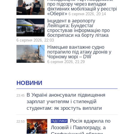
про підозру через випадки
фіктивних мобілізацій у реєстрі
«Оберіг»
6 серпня 2026, 20:14
Інцидент в аеропорту
Лейпцига: Бундестаг
спростував інформацію про
боєприпаси на борту літака
6 серпня 2026, 22:03
Німецьке вантажне судно
потрапило під атаку дронів у
Чорному морі – DW
6 серпня 2026, 21:29
НОВИНИ
В Україні анонсували підвищення
23:45
зарплат учителям і стипендій
студентам: як зростуть виплати
Росія вдарила по
ПІДСУМКИ
22:53
Лозовій і Павлограду, а