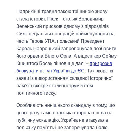
Наприкінці травня такою тріщиною знову
стала історія. Після того, як Володимир
Зеленський присвоїв одному з підрозділів
Сил спеціальних операцій найменування на
честь Героїв УПА, польський Президент
Кароль Навроцький запропонував позбавити
його ордена Білого Орла. А віцеспікер Сейму
Кшиштоф Босак пішов ще далі –
пригрозив
блокувати вступ України до ЄС
. Такі жорсткі
заяви із використанням складної історичної
пам’яті вкотре стали інструментом
політичного тиску.
Особливість нинішнього скандалу в тому, що
цього разу саме польська сторона пішла на
публічну ескалацію. Україна не атакувала
польську пам’ять і не заперечувала болю