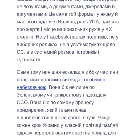
не лозунгами, а документами, джерелами й
аргументами. Це саме той формат, у якому й
має розглядатися Волинь, роль УПА, пам’ять
про жертв і місце національних рухів у ХХ
столітті. Не у Facebook-постах політиків, не у
виборчих роликах, не в ультиматумах щодо
ЄС, а в системній розмові істориків і
суспільств.
Саме тому нинішня ескалація з боку частини
польських політиків виглядає
особливо
небезпечною
. Вона б’є не лише по
Зеленському чи конкретному підрозділу
ССО. Вона б’є по самому процесу
примирення, який тільки почав
відновлюватися після довгої паузи. Якщо
кожен крок України у власній політиці пам’яті
одразу перетворюватиметься на привід для