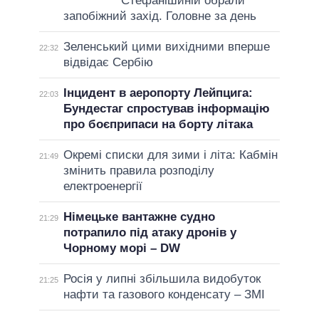
Стефанішиній обрали
запобіжний захід. Головне за день
Зеленський цими вихідними вперше
22:32
відвідає Сербію
Інцидент в аеропорту Лейпцига:
22:03
Бундестаг спростував інформацію
про боєприпаси на борту літака
Окремі списки для зими і літа: Кабмін
21:49
змінить правила розподілу
електроенергії
Німецьке вантажне судно
21:29
потрапило під атаку дронів у
Чорному морі – DW
Росія у липні збільшила видобуток
21:25
нафти та газового конденсату – ЗМІ