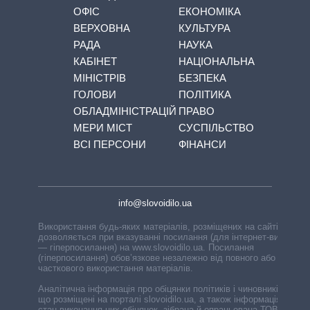
ОФІС
ЕКОНОМІКА
ВЕРХОВНА
КУЛЬТУРА
РАДА
НАУКА
КАБІНЕТ
НАЦІОНАЛЬНА
МІНІСТРІВ
БЕЗПЕКА
ГОЛОВИ
ПОЛІТИКА
ОБЛАДМІНІСТРАЦІЙ
ПРАВО
МЕРИ МІСТ
СУСПІЛЬСТВО
ВСІ ПЕРСОНИ
ФІНАНСИ
info@slovoidilo.ua
Використання будь-яких матеріалів, розміщених на сайті,
дозволяється при вказуванні посилання (для інтернет-видань
— гіперпосилання) на www.slovoidilo.ua. Посилання
(гіперпосилання) обов’язкове незалежно від повного або
часткового використання матеріалів.
Аналітична інформація про обіцянки політиків і чиновників,
що розміщені на порталі slovoidilo.ua, а також інформація про
стан виконання цих обіцянок, зібрана й опрацьована ТОВ «ІА