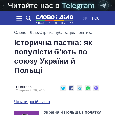
УКР
РОС
НОВИНИ
Слово і Діло
›
Стрічка публікацій
›
Політика
Історична пастка: як
ОБIЦЯНКИ
СТРІЧКА
ПОЛІТИКА
популісти б’ють по
ПОДІЇ
ЕКОНОМІКА
ПОЛIТИКИ
союзу України й
СТАТТІ
СУСПІЛЬСТВО
ІНФОГРАФІКА
ДУМКИ
СВІТ
УСІ ПОЛІТИКИ
Польщі
ОГЛЯДИ
ПРЕЗИДЕНТ І ОФІС
ВІДЕО
ДАЙДЖЕСТИ
ВЕРХОВНА РАДА
ПОЛІТИКА
ПІДТРИМАТИ
КАБІНЕТ МІНІСТРІВ
2 червня 2026, 20:03
ГОЛОВИ ОБЛАДМІНІСТРАЦІЙ
ПОРІВНЯННЯ ПОЛІТИКІВ
Читати російською
МЕРИ МІСТ
ВСІ ПЕРСОНИ
Україна й Польща з початку