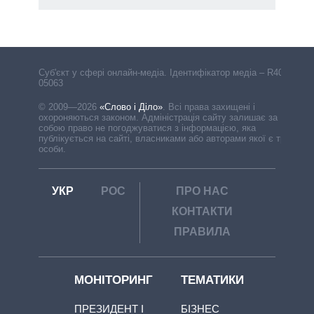
Cуб'єкт у сфері онлайн-медіа. Ідентифікатор медіа – R40-
05063
© 2009—2026
«Слово і Діло»
.
Всі права захищені і
охороняються законом. Адміністрація сайту залишає за
собою право не погоджуватися з інформацією, яка
публікується на сайті, власниками або авторами якої є треті
особи.
УКР
РОС
ПРО НАС
КОНТАКТИ
ПРАВИЛА
МОНІТОРИНГ
ТЕМАТИКИ
ПРЕЗИДЕНТ І
БІЗНЕС