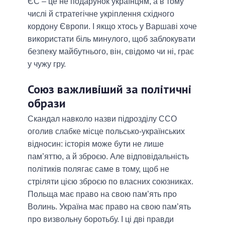
ЄС – це не подарунок українцям, а в тому
числі й стратегічне укріплення східного
кордону Європи. І якщо хтось у Варшаві хоче
використати біль минулого, щоб заблокувати
безпеку майбутнього, він, свідомо чи ні, грає
у чужу гру.
Союз важливіший за політичні
образи
Скандал навколо назви підрозділу ССО
оголив слабке місце польсько-українських
відносин: історія може бути не лише
пам’яттю, а й зброєю. Але відповідальність
політиків полягає саме в тому, щоб не
стріляти цією зброєю по власних союзниках.
Польща має право на свою пам’ять про
Волинь. Україна має право на свою пам’ять
про визвольну боротьбу. І ці дві правди