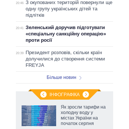
З окупованих територій повернули ще
20:46
одну групу українських дітей та
підлітків
Зеленський доручив підготувати
20:41
«спеціальну санкційну операцію»
проти росії
Президент розповів, скільки країн
20:39
долучилися до створення системи
FREYJA
Більше новин
ІНФОГРАФІКА
нтів:
Як зросли тарифи на
 і
холодну воду у
nAI
містах України на
початок серпня