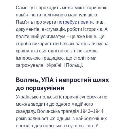
Саме тут і проходить межа між історичною
пам’яттю та політичною маніпуляцією.
Пам’ять про жертв
потребує поваги
, тиші,
документів, ексгумацій, роботи істориків. А
політичний ультиматум – це вже інше. Це
спроба використати біль як важіль тиску на
країну, яка сьогодні воює з тією самою
імперською традицією, що століттями
загрожувала і Україні, і Польщі.
Волинь, УПА і непростий шлях
до порозуміння
Українсько-польські історичні суперечки не
можна зводити до одного медійного
скандалу. Волинська трагедія 1943–1944
років залишається одним із найболючіших
епізодів для польського суспільства. У