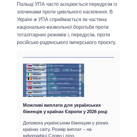
Польщі УПА часто асоціюється передусім із
злочинами проти цивільного населення. В
Україні ж УПА сприймається як частина
національно-визвольної боротьби проти
тоталітарних режимів і, передусім, проти
російсько-радянського імперського проєкту.
Можливі виплати для українських
біженців у країнах Європи у 2026 році
Допомога українським біженцям у різних
країнах світу. Розмір виплат – на
інфографіці Слово і діло.