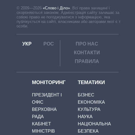
© 2009—2026
«Слово і Діло»
.
Всі права захищені і
охороняються законом. Адміністрація сайту залишає за
собою право не погоджуватися з інформацією, яка
публікується на сайті, власниками або авторами якої є треті
особи.
УКР
РОС
ПРО НАС
КОНТАКТИ
ПРАВИЛА
МОНІТОРИНГ
ТЕМАТИКИ
ПРЕЗИДЕНТ І
БІЗНЕС
ОФІС
ЕКОНОМІКА
ВЕРХОВНА
КУЛЬТУРА
РАДА
НАУКА
КАБІНЕТ
НАЦІОНАЛЬНА
МІНІСТРІВ
БЕЗПЕКА