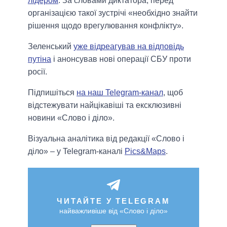
лідером
. За словами диктатора, перед
організацією такої зустрічі «необхідно знайти
рішення щодо врегулювання конфлікту».
Зеленський
уже відреагував на відповідь
путіна
і анонсував нові операції СБУ проти
росії.
Підпишіться
на наш Telegram-канал
, щоб
відстежувати найцікавіші та ексклюзивні
новини «Слово і діло».
Візуальна аналітика від редакції «Слово і
діло» – у Telegram-каналі
Pics&Maps
.
ЧИТАЙТЕ У TELEGRAM
найважливіше від «Слово і діло»