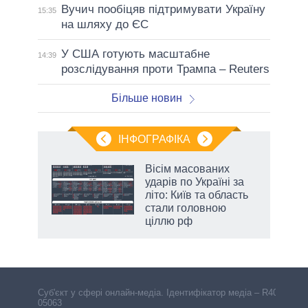
Вучич пообіцяв підтримувати Україну
15:35
на шляху до ЄС
У США готують масштабне
14:39
розслідування проти Трампа – Reuters
Більше новин
ІНФОГРАФІКА
 5
Вісім масованих
вго
ударів по Україні за
літо: Київ та область
стали головною
ціллю рф
Cуб'єкт у сфері онлайн-медіа. Ідентифікатор медіа – R40-
05063