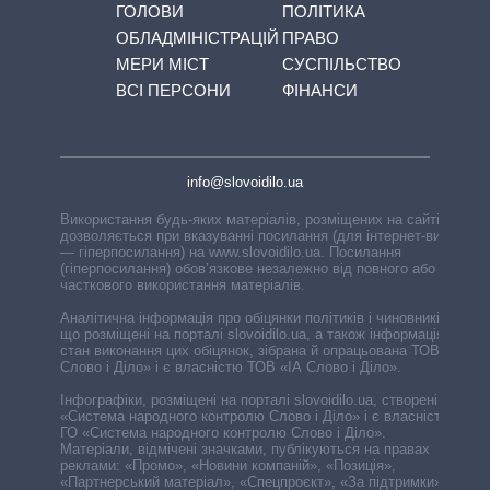
ГОЛОВИ
ПОЛІТИКА
ОБЛАДМІНІСТРАЦІЙ
ПРАВО
МЕРИ МІСТ
СУСПІЛЬСТВО
ВСІ ПЕРСОНИ
ФІНАНСИ
info@slovoidilo.ua
Використання будь-яких матеріалів, розміщених на сайті,
дозволяється при вказуванні посилання (для інтернет-видань
— гіперпосилання) на www.slovoidilo.ua. Посилання
(гіперпосилання) обов’язкове незалежно від повного або
часткового використання матеріалів.
Аналітична інформація про обіцянки політиків і чиновників,
що розміщені на порталі slovoidilo.ua, а також інформація про
стан виконання цих обіцянок, зібрана й опрацьована ТОВ «ІА
Слово і Діло» і є власністю ТОВ «ІА Слово і Діло».
Інфографіки, розміщені на порталі slovoidilo.ua, створені ГО
«Система народного контролю Слово і Діло» і є власністю
ГО «Система народного контролю Слово і Діло».
Матеріали, відмічені значками, публікуються на правах
реклами: «Промо», «Новини компаній», «Позиція»,
«Партнерський матеріал», «Спецпроєкт», «За підтримки».