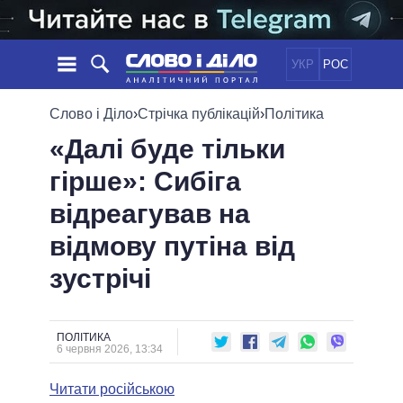
УКР
РОС
НОВИНИ
Слово і Діло
›
Стрічка публікацій
›
Політика
«Далі буде тільки
ОБIЦЯНКИ
СТРІЧКА
ПОЛІТИКА
гірше»: Сибіга
ПОДІЇ
ЕКОНОМІКА
ПОЛIТИКИ
відреагував на
СТАТТІ
СУСПІЛЬСТВО
ІНФОГРАФІКА
ДУМКИ
СВІТ
УСІ ПОЛІТИКИ
відмову путіна від
ОГЛЯДИ
ПРЕЗИДЕНТ І ОФІС
зустрічі
ВІДЕО
ДАЙДЖЕСТИ
ВЕРХОВНА РАДА
ПІДТРИМАТИ
КАБІНЕТ МІНІСТРІВ
ГОЛОВИ ОБЛАДМІНІСТРАЦІЙ
ПОЛІТИКА
ПОРІВНЯННЯ ПОЛІТИКІВ
6 червня 2026, 13:34
МЕРИ МІСТ
Читати російською
ВСІ ПЕРСОНИ