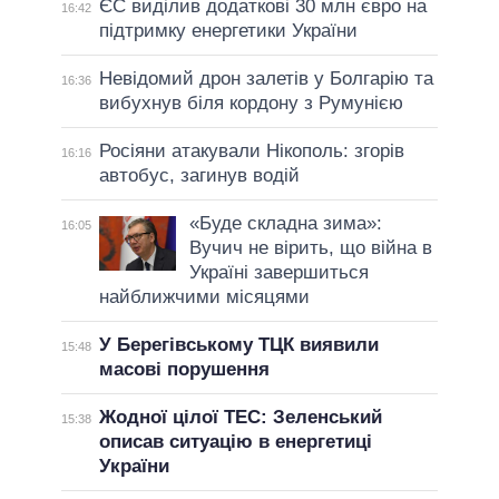
ЄС виділив додаткові 30 млн євро на
16:42
підтримку енергетики України
Невідомий дрон залетів у Болгарію та
16:36
вибухнув біля кордону з Румунією
Росіяни атакували Нікополь: згорів
16:16
автобус, загинув водій
«Буде складна зима»:
16:05
Вучич не вірить, що війна в
Україні завершиться
найближчими місяцями
У Берегівському ТЦК виявили
15:48
масові порушення
Жодної цілої ТЕС: Зеленський
15:38
описав ситуацію в енергетиці
України