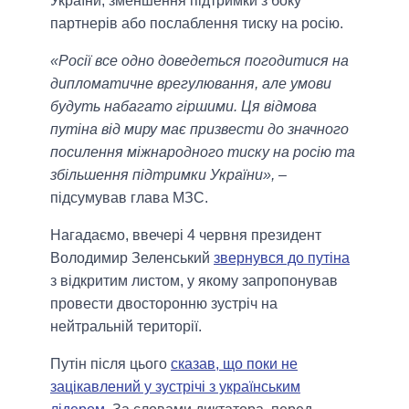
України, зменшення підтримки з боку
партнерів або послаблення тиску на росію.
«Росії все одно доведеться погодитися на
дипломатичне врегулювання, але умови
будуть набагато гіршими. Ця відмова
путіна від миру має призвести до значного
посилення міжнародного тиску на росію та
збільшення підтримки України»,
–
підсумував глава МЗС.
Нагадаємо, ввечері 4 червня президент
Володимир Зеленський
звернувся до путіна
з відкритим листом, у якому запропонував
провести двосторонню зустріч на
нейтральній території.
Путін після цього
сказав, що поки не
зацікавлений у зустрічі з українським