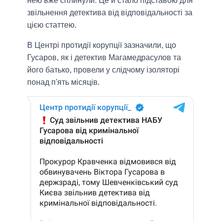
нею вже сплинули. Це й стало підставою для
звільнення детектива від відповідальності за
цією статтею.
В Центрі протидії корупції зазначили, що
Гусаров, як і детектив Магамедрасулов та
його батько, провели у слідчому ізоляторі
понад п'ять місяців.