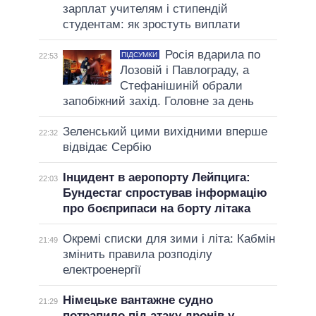
зарплат учителям і стипендій
студентам: як зростуть виплати
Росія вдарила по
ПІДСУМКИ
22:53
Лозовій і Павлограду, а
Стефанішиній обрали
запобіжний захід. Головне за день
Зеленський цими вихідними вперше
22:32
відвідає Сербію
Інцидент в аеропорту Лейпцига:
22:03
Бундестаг спростував інформацію
про боєприпаси на борту літака
Окремі списки для зими і літа: Кабмін
21:49
змінить правила розподілу
електроенергії
Німецьке вантажне судно
21:29
потрапило під атаку дронів у