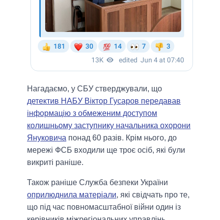
Нагадаємо, у СБУ стверджували, що
детектив НАБУ Віктор Гусаров передавав
інформацію з обмеженим доступом
колишньому заступнику начальника охорони
Януковича
понад 60 разів. Крім нього, до
мережі ФСБ входили ще троє осіб, які були
викриті раніше.
Також раніше Служба безпеки України
оприлюднила матеріали
, які свідчать про те,
що під час повномасштабної війни один із
керівників міжрегіональних управлінь