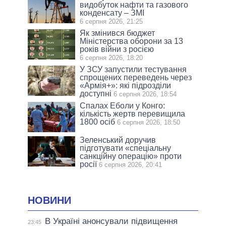
видобуток нафти та газового
конденсату – ЗМІ
6 серпня 2026, 21:25
Як змінився бюджет
Міністерства оборони за 13
років війни з росією
6 серпня 2026, 18:20
У ЗСУ запустили тестування
спрощених переведень через
«Армія+»: які підрозділи
доступні
6 серпня 2026, 18:54
Спалах Еболи у Конго:
кількість жертв перевищила
1800 осіб
6 серпня 2026, 18:50
Зеленський доручив
підготувати «спеціальну
санкційну операцію» проти
росії
6 серпня 2026, 20:41
НОВИНИ
В Україні анонсували підвищення
23:45