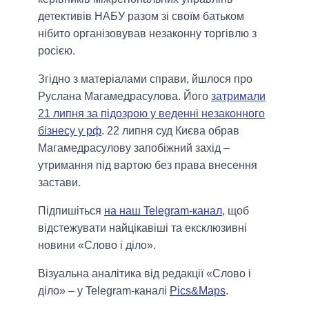
детективів НАБУ разом зі своїм батьком
нібито організовував незаконну торгівлю з
росією.
Згідно з матеріалами справи, йшлося про
Руслана Магамедрасулова. Його
затримали
21 липня за підозрою у веденні незаконного
бізнесу у рф
. 22 липня суд Києва обрав
Магамедрасулову запобіжний захід –
утримання під вартою без права внесення
застави.
Підпишіться
на наш Telegram-канал
, щоб
відстежувати найцікавіші та ексклюзивні
новини «Слово і діло».
Візуальна аналітика від редакції «Слово і
діло» – у Telegram-каналі
Pics&Maps
.