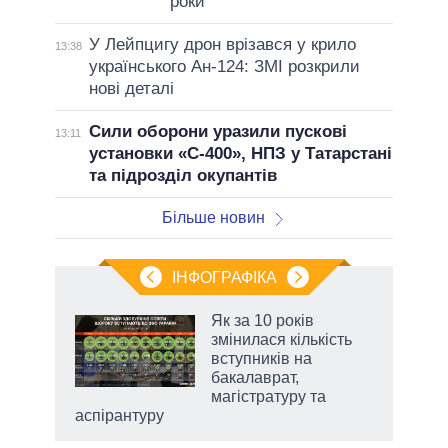
роки
У Лейпцигу дрон врізався у крило
13:38
українського Ан-124: ЗМІ розкрили
нові деталі
Сили оборони уразили пускові
13:11
установки «С-400», НПЗ у Татарстані
та підрозділ окупантів
Більше новин
ІНФОГРАФІКА
Як за 10 років
раїні
змінилася кількість
ої
вступників на
бакалаврат,
магістратуру та
аспірантуру