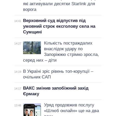
які активували десятки Starlink для
ворога
Верховний суд відпустив під
14:41
умовний строк ексголову села на
Сумщині
Кількість постраждалих
14:27
внаслідок удару по
Запоріжжю стрімко зросла,
серед них – діти
В Україні зріс рівень топ-корупції –
14:19
очільник САП
ВАКС змінив запобіжний захід
14:17
Єрмаку
Уряд продовжив послугу
13:46
«Шлюб онлайн» ще на два