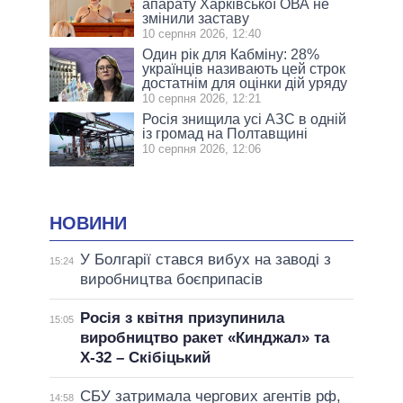
апарату Харківської ОВА не
змінили заставу
10 серпня 2026, 12:40
Один рік для Кабміну: 28%
українців називають цей строк
достатнім для оцінки дій уряду
10 серпня 2026, 12:21
Росія знищила усі АЗС в одній
із громад на Полтавщині
10 серпня 2026, 12:06
НОВИНИ
У Болгарії стався вибух на заводі з
15:24
виробництва боєприпасів
Росія з квітня призупинила
15:05
виробництво ракет «Кинджал» та
Х-32 – Скібіцький
СБУ затримала чергових агентів рф,
14:58