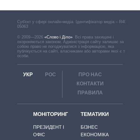
Cуб'єкт у сфері онлайн-медіа. Ідентифікатор медіа – R40-
05063
© 2009—2026
«Слово і Діло»
.
Всі права захищені і
охороняються законом. Адміністрація сайту залишає за
собою право не погоджуватися з інформацією, яка
публікується на сайті, власниками або авторами якої є треті
особи.
УКР
РОС
ПРО НАС
КОНТАКТИ
ПРАВИЛА
МОНІТОРИНГ
ТЕМАТИКИ
ПРЕЗИДЕНТ І
БІЗНЕС
ОФІС
ЕКОНОМІКА