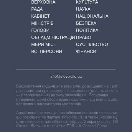
ВЕРХОВНА
КУЛЬТУРА
РАДА
НАУКА
КАБІНЕТ
НАЦІОНАЛЬНА
МІНІСТРІВ
БЕЗПЕКА
ГОЛОВИ
ПОЛІТИКА
ОБЛАДМІНІСТРАЦІЙ
ПРАВО
МЕРИ МІСТ
СУСПІЛЬСТВО
ВСІ ПЕРСОНИ
ФІНАНСИ
info@slovoidilo.ua
Використання будь-яких матеріалів, розміщених на сайті,
дозволяється при вказуванні посилання (для інтернет-видань
— гіперпосилання) на www.slovoidilo.ua. Посилання
(гіперпосилання) обов’язкове незалежно від повного або
часткового використання матеріалів.
Аналітична інформація про обіцянки політиків і чиновників,
що розміщені на порталі slovoidilo.ua, а також інформація про
стан виконання цих обіцянок, зібрана й опрацьована ТОВ «ІА
Слово і Діло» і є власністю ТОВ «ІА Слово і Діло».