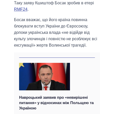
Таку заяву Кшиштоф Босак зробив в етері
RMF24
.
Босак вважає, що його країна повинна
блокувати вступ України до Євросоюзу,
допоки українська влада «не відійде від
культу злочинців і повністю не розблокує всі
ексгумації» жертв Волинської трагедії.
Навроцький заявив про «невирішені
питання» у відносинах між Польщею та
Україною