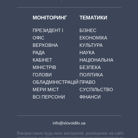
МОНІТОРИНГ
ТЕМАТИКИ
ПРЕЗИДЕНТ І
БІЗНЕС
ОФІС
ЕКОНОМІКА
ВЕРХОВНА
КУЛЬТУРА
РАДА
НАУКА
КАБІНЕТ
НАЦІОНАЛЬНА
МІНІСТРІВ
БЕЗПЕКА
ГОЛОВИ
ПОЛІТИКА
ОБЛАДМІНІСТРАЦІЙ
ПРАВО
МЕРИ МІСТ
СУСПІЛЬСТВО
ВСІ ПЕРСОНИ
ФІНАНСИ
info@slovoidilo.ua
Використання будь-яких матеріалів, розміщених на сайті,
дозволяється при вказуванні посилання (для інтернет-видань