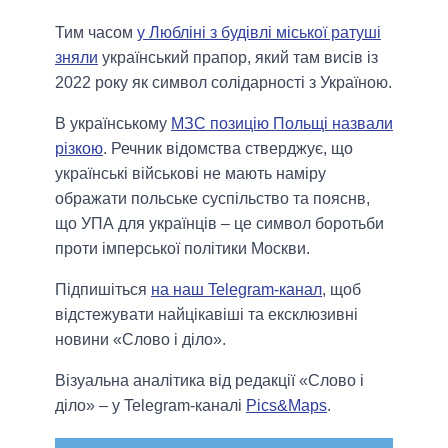
Тим часом
у Любліні з будівлі міської ратуші
зняли
український прапор, який там висів із
2022 року як символ солідарності з Україною.
В українському
МЗС позицію Польщі назвали
різкою
. Речник відомства стверджує, що
українські військові не мають наміру
ображати польське суспільство та пояснв,
що УПА для українців – це символ боротьби
проти імперської політики Москви.
Підпишіться
на наш Telegram-канал
, щоб
відстежувати найцікавіші та ексклюзивні
новини «Слово і діло».
Візуальна аналітика від редакції «Слово і
діло» – у Telegram-каналі
Pics&Maps
.