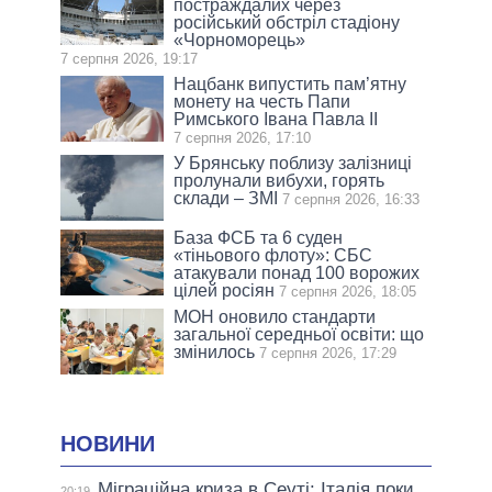
постраждалих через
російський обстріл стадіону
«Чорноморець»
7 серпня 2026, 19:17
Нацбанк випустить пам’ятну
монету на честь Папи
Римського Івана Павла II
7 серпня 2026, 17:10
У Брянську поблизу залізниці
пролунали вибухи, горять
склади – ЗМІ
7 серпня 2026, 16:33
База ФСБ та 6 суден
«тіньового флоту»: СБС
атакували понад 100 ворожих
цілей росіян
7 серпня 2026, 18:05
МОН оновило стандарти
загальної середньої освіти: що
змінилось
7 серпня 2026, 17:29
НОВИНИ
Міграційна криза в Сеуті: Італія поки
20:19