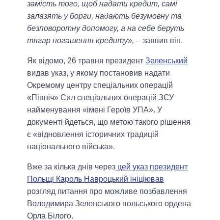
замість того, щоб надати кредит, самі
залазять у борги, надають безумовну та
безповоротну допомогу, а на себе беруть
тягар погашення кредиту»,
– заявив він.
Як відомо, 26 травня президент
Зеленський
видав указ, у якому постановив надати
Окремому центру спеціальних операцій
«Північ» Сил спеціальних операцій ЗСУ
найменування «імені Героїв УПА». У
документі йдеться, що метою такого рішення
є «відновлення історичних традицій
національного війська».
Вже за кілька днів через
цей указ президент
Польщі Кароль Навроцький ініціював
розгляд питання про можливе позбавлення
Володимира Зеленського польського ордена
Орла Білого.