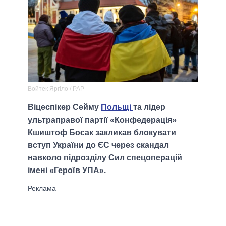
Войтек Яргіло / PAP
Віцеспікер Сейму
Польщі
та лідер
ультраправої партії «Конфедерація»
Кшиштоф Босак закликав блокувати
вступ України до ЄС через скандал
навколо підрозділу Сил спецоперацій
імені «Героїв УПА».