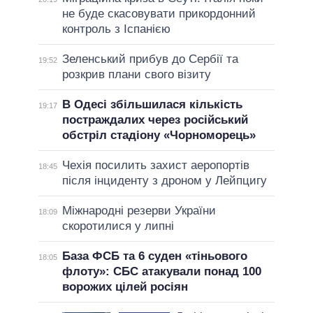
не буде скасовувати прикордонний
контроль з Іспанією
Зеленський прибув до Сербії та
19:52
розкрив плани свого візиту
В Одесі збільшилася кількість
19:17
постраждалих через російський
обстріл стадіону «Чорноморець»
Чехія посилить захист аеропортів
18:45
після інциденту з дроном у Лейпцигу
Міжнародні резерви України
18:09
скоротилися у липні
База ФСБ та 6 суден «тіньового
18:05
флоту»: СБС атакували понад 100
ворожих цілей росіян