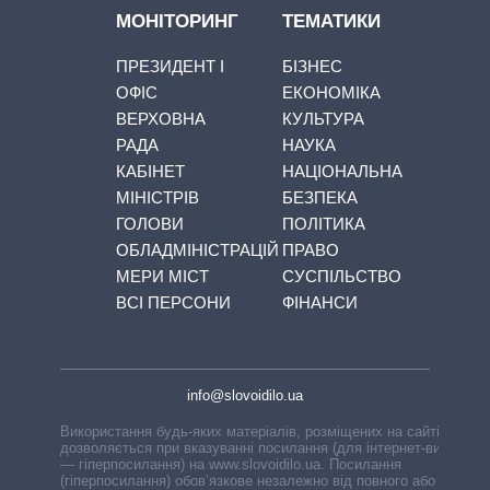
МОНІТОРИНГ
ТЕМАТИКИ
ПРЕЗИДЕНТ І
БІЗНЕС
ОФІС
ЕКОНОМІКА
ВЕРХОВНА
КУЛЬТУРА
РАДА
НАУКА
КАБІНЕТ
НАЦІОНАЛЬНА
МІНІСТРІВ
БЕЗПЕКА
ГОЛОВИ
ПОЛІТИКА
ОБЛАДМІНІСТРАЦІЙ
ПРАВО
МЕРИ МІСТ
СУСПІЛЬСТВО
ВСІ ПЕРСОНИ
ФІНАНСИ
info@slovoidilo.ua
Використання будь-яких матеріалів, розміщених на сайті,
дозволяється при вказуванні посилання (для інтернет-видань
— гіперпосилання) на www.slovoidilo.ua. Посилання
(гіперпосилання) обов’язкове незалежно від повного або