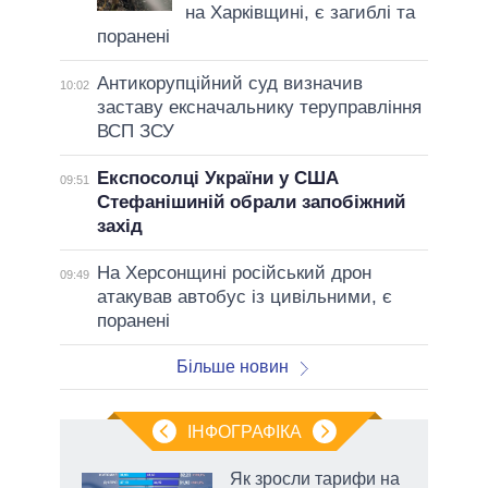
на Харківщині, є загиблі та
поранені
Антикорупційний суд визначив
10:02
заставу ексначальнику теруправління
ВСП ЗСУ
Експосолці України у США
09:51
Стефанішиній обрали запобіжний
захід
На Херсонщині російський дрон
09:49
атакував автобус із цивільними, є
поранені
Більше новин
ІНФОГРАФІКА
Як зросли тарифи на