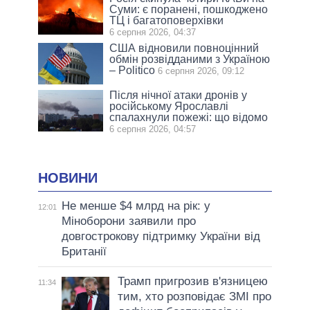
Суми: є поранені, пошкоджено
ТЦ і багатоповерхівки
6 серпня 2026, 04:37
США відновили повноцінний
обмін розвідданими з Україною
– Politico
6 серпня 2026, 09:12
Після нічної атаки дронів у
російському Ярославлі
спалахнули пожежі: що відомо
6 серпня 2026, 04:57
НОВИНИ
Не менше $4 млрд на рік: у
12:01
Міноборони заявили про
довгострокову підтримку України від
Британії
Трамп пригрозив в'язницею
11:34
тим, хто розповідає ЗМІ про