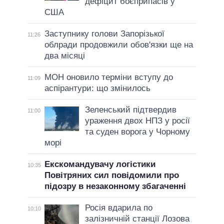
дефіцит боєприпасів у
США
Заступнику голови Запорізької
11:26
облради продовжили обов'язки ще на
два місяці
МОН оновило терміни вступу до
11:09
аспірантури: що змінилось
Зеленський підтвердив
11:00
ураження двох НПЗ у росії
та суден ворога у Чорному
морі
Екскомандувачу логістики
10:35
Повітряних сил повідомили про
підозру в незаконному збагаченні
Росія вдарила по
10:10
залізничній станції Лозова