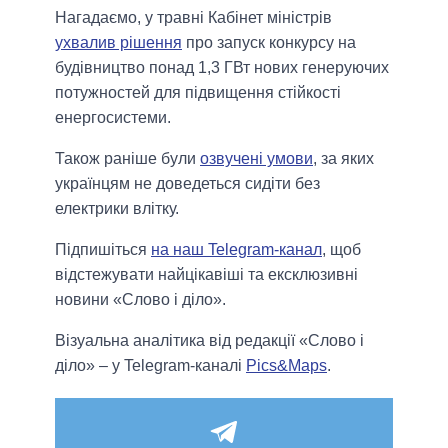
Нагадаємо, у травні Кабінет міністрів
ухвалив рішення
про запуск конкурсу на
будівництво понад 1,3 ГВт нових генеруючих
потужностей для підвищення стійкості
енергосистеми.
Також раніше були
озвучені умови
, за яких
українцям не доведеться сидіти без
електрики влітку.
Підпишіться
на наш Telegram-канал
, щоб
відстежувати найцікавіші та ексклюзивні
новини «Слово і діло».
Візуальна аналітика від редакції «Слово і
діло» – у Telegram-каналі
Pics&Maps
.