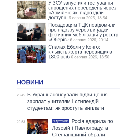
У ЗСУ запустили тестування
спрощених переведень через
«Армія+»: які підрозділи
доступні
6 серпня 2026, 18:54
Посадовцям ТЦК повідомили
про підозру через випадки
фіктивних мобілізацій у реєстрі
«Оберіг»
6 серпня 2026, 20:14
Спалах Еболи у Конго:
кількість жертв перевищила
1800 осіб
6 серпня 2026, 18:50
НОВИНИ
В Україні анонсували підвищення
23:45
зарплат учителям і стипендій
студентам: як зростуть виплати
Росія вдарила по
ПІДСУМКИ
22:53
Лозовій і Павлограду, а
Стефанішиній обрали