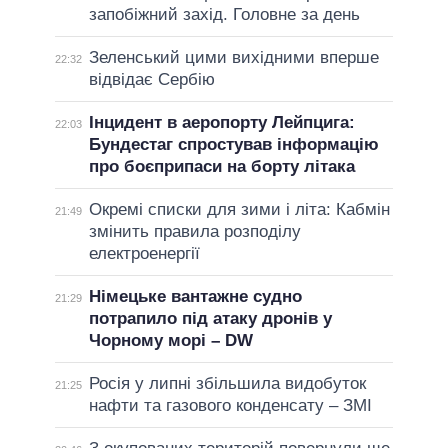
запобіжний захід. Головне за день
Зеленський цими вихідними вперше
22:32
відвідає Сербію
Інцидент в аеропорту Лейпцига:
22:03
Бундестаг спростував інформацію
про боєприпаси на борту літака
Окремі списки для зими і літа: Кабмін
21:49
змінить правила розподілу
електроенергії
Німецьке вантажне судно
21:29
потрапило під атаку дронів у
Чорному морі – DW
Росія у липні збільшила видобуток
21:25
нафти та газового конденсату – ЗМІ