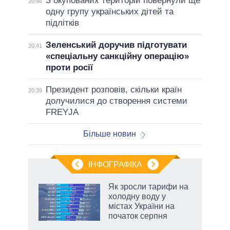
З окупованих територій повернули ще
20:46
одну групу українських дітей та
підлітків
Зеленський доручив підготувати
20:41
«спеціальну санкційну операцію»
проти росії
Президент розповів, скільки країн
20:39
долучилися до створення системи
FREYJA
Більше новин
ІНФОГРАФІКА
жет
Як зросли тарифи на
холодну воду у
ків
містах України на
початок серпня