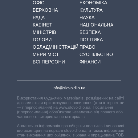
ОФІС
ЕКОНОМІКА
ВЕРХОВНА
КУЛЬТУРА
РАДА
НАУКА
КАБІНЕТ
НАЦІОНАЛЬНА
МІНІСТРІВ
БЕЗПЕКА
ГОЛОВИ
ПОЛІТИКА
ОБЛАДМІНІСТРАЦІЙ
ПРАВО
МЕРИ МІСТ
СУСПІЛЬСТВО
ВСІ ПЕРСОНИ
ФІНАНСИ
info@slovoidilo.ua
Використання будь-яких матеріалів, розміщених на сайті,
дозволяється при вказуванні посилання (для інтернет-видань
— гіперпосилання) на www.slovoidilo.ua. Посилання
(гіперпосилання) обов’язкове незалежно від повного або
часткового використання матеріалів.
Аналітична інформація про обіцянки політиків і чиновників,
що розміщені на порталі slovoidilo.ua, а також інформація про
стан виконання цих обіцянок, зібрана й опрацьована ТОВ «ІА