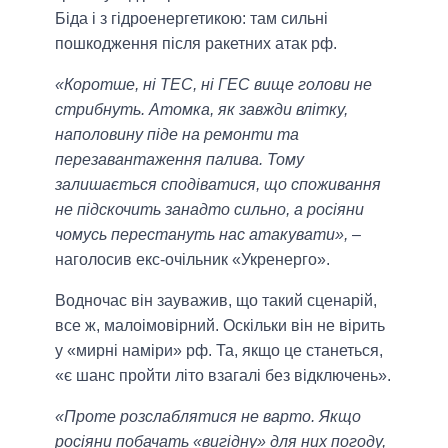
Біда і з гідроенергетикою: там сильні
пошкодження після ракетних атак рф.
«Коротше, ні ТЕС, ні ГЕС вище голови не
стрибнуть. Атомка, як завжди влітку,
наполовину піде на ремонти та
перезавантаження палива. Тому
залишається сподіватися, що споживання
не підскочить занадто сильно, а росіяни
чомусь перестануть нас атакувати»,
–
наголосив екс-очільник «Укренерго».
Водночас він зауважив, що такий сценарій,
все ж, малоімовірний. Оскільки він не вірить
у «мирні наміри» рф. Та, якщо це станеться,
«є шанс пройти літо взагалі без відключень».
«Проте розслаблятися не варто. Якщо
росіяни побачать «вигідну» для них погоду,