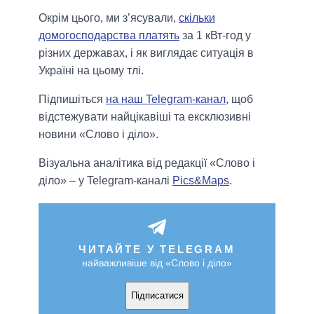
Окрім цього, ми з’ясували,
скільки
домогосподарства платять
за 1 кВт-год у
різних державах, і як виглядає ситуація в
Україні на цьому тлі.
Підпишіться
на наш Telegram-канал
, щоб
відстежувати найцікавіші та ексклюзивні
новини «Слово і діло».
Візуальна аналітика від редакції «Слово і
діло» – у Telegram-каналі
Pics&Maps
.
ЧИТАЙТЕ У TELEGRAM
найважливіше від «Слово і діло»
Підписатися