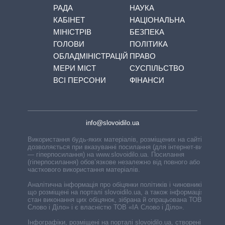
РАДА
НАУКА
КАБІНЕТ
НАЦІОНАЛЬНА
МІНІСТРІВ
БЕЗПЕКА
ГОЛОВИ
ПОЛІТИКА
ОБЛАДМІНІСТРАЦІЙ
ПРАВО
МЕРИ МІСТ
СУСПІЛЬСТВО
ВСІ ПЕРСОНИ
ФІНАНСИ
info@slovoidilo.ua
Використання будь-яких матеріалів, розміщених на сайті,
дозволяється при вказуванні посилання (для інтернет-видань
— гіперпосилання) на www.slovoidilo.ua. Посилання
(гіперпосилання) обов’язкове незалежно від повного або
часткового використання матеріалів.
Аналітична інформація про обіцянки політиків і чиновників,
що розміщені на порталі slovoidilo.ua, а також інформація про
стан виконання цих обіцянок, зібрана й опрацьована ТОВ «ІА
Слово і Діло» і є власністю ТОВ «ІА Слово і Діло».
Інфографіки, розміщені на порталі slovoidilo.ua, створені ГО