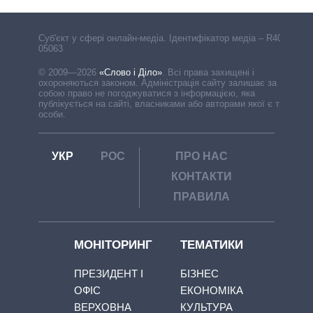
Cуб'єкт у сфері онлайн-медіа. Ідентифікатор медіа – R40-
05063
© 2009—2026
«Слово і Діло»
.
Всі права захищені і
охороняються законом. Адміністрація сайту залишає за
собою право не погоджуватися з інформацією, яка
публікується на сайті, власниками або авторами якої є треті
особи.
УКР
РОС
ПРО НАС
КОНТАКТИ
ПРАВИЛА
МОНІТОРИНГ
ТЕМАТИКИ
ПРЕЗИДЕНТ І
БІЗНЕС
ОФІС
ЕКОНОМІКА
ВЕРХОВНА
КУЛЬТУРА