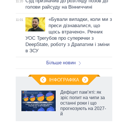
Суд призначив до розгляду позов до
11:20
голови райсуду на Вінниччині
«Бували випадки, коли ми з
11:01
преси дізнавалися, що
щось втрачено». Речник
УОС Трегубов про cуперечки з
DeepState, роботу з Драпатим і зміни
в ЗСУ
Більше новин
ІНФОГРАФІКА
Дефіцит пам’яті: як
ть
зріс попит на чипи за
останні роки і що
прогнозують на 2027-
й