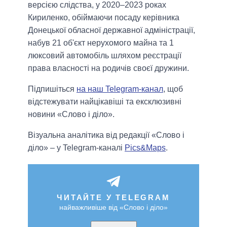
версією слідства, у 2020–2023 роках
Кириленко, обіймаючи посаду керівника
Донецької обласної державної адміністрації,
набув 21 об'єкт нерухомого майна та 1
люксовий автомобіль шляхом реєстрації
права власності на родичів своєї дружини.
Підпишіться
на наш Telegram-канал
, щоб
відстежувати найцікавіші та ексклюзивні
новини «Слово і діло».
Візуальна аналітика від редакції «Слово і
діло» – у Telegram-каналі
Pics&Maps
.
ЧИТАЙТЕ У TELEGRAM
найважливіше від «Слово і діло»