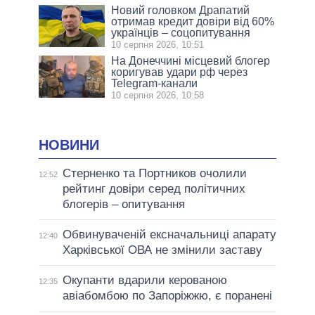
Новий головком Драпатий
отримав кредит довіри від 60%
українців – соцопитування
10 серпня 2026, 10:51
На Донеччині місцевий блогер
коригував удари рф через
Telegram-канали
10 серпня 2026, 10:58
НОВИНИ
Стерненко та Портников очолили
12:52
рейтинг довіри серед політичних
блогерів – опитування
Обвинуваченій ексначальниці апарату
12:40
Харківської ОВА не змінили заставу
Окупанти вдарили керованою
12:35
авіабомбою по Запоріжжю, є поранені