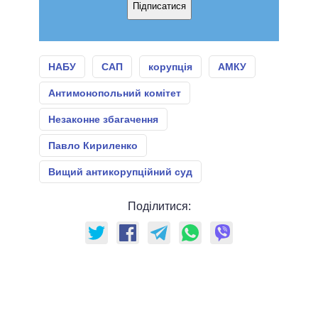
Підписатися
НАБУ
САП
корупція
АМКУ
Антимонопольний комітет
Незаконне збагачення
Павло Кириленко
Вищий антикорупційний суд
Поділитися: