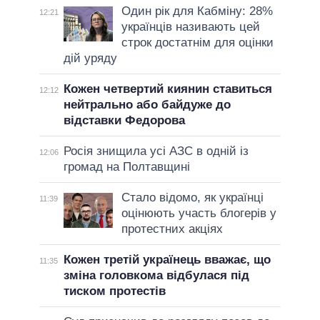
Один рік для Кабміну: 28%
12:21
українців називають цей
строк достатнім для оцінки
дій уряду
Кожен четвертий киянин ставиться
12:12
нейтрально або байдуже до
відставки Федорова
Росія знищила усі АЗС в одній із
12:06
громад на Полтавщині
Стало відомо, як українці
11:39
оцінюють участь блогерів у
протестних акціях
Кожен третій українець вважає, що
11:35
зміна головкома відбулася під
тиском протестів