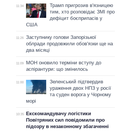
Трамп пригрозив в'язницею
11:34
тим, хто розповідає ЗМІ про
дефіцит боєприпасів у
США
Заступнику голови Запорізької
11:26
облради продовжили обов'язки ще на
два місяці
МОН оновило терміни вступу до
11:09
аспірантури: що змінилось
Зеленський підтвердив
11:00
ураження двох НПЗ у росії
та суден ворога у Чорному
морі
Екскомандувачу логістики
10:35
Повітряних сил повідомили про
підозру в незаконному збагаченні