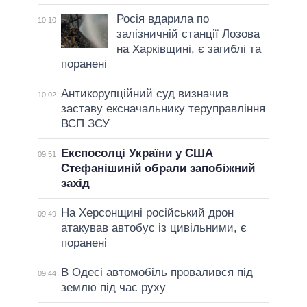
Росія вдарила по
10:10
залізничній станції Лозова
на Харківщині, є загиблі та
поранені
Антикорупційний суд визначив
10:02
заставу ексначальнику теруправління
ВСП ЗСУ
Експосолці України у США
09:51
Стефанішиній обрали запобіжний
захід
На Херсонщині російський дрон
09:49
атакував автобус із цивільними, є
поранені
В Одесі автомобіль провалився під
09:44
землю під час руху