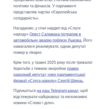
політики та фінансів. У парламенті
представляв партію «Європейська
солідарність».
Нагадаємо, у січні нардеп від «Слуги
народу»
Орест Саламаха потрапив в
автомобільну аварію поблизу Львова.
Його
намагалися реанімувати, однак депутат
помер в лікарні.
Крім того, у травні 2025 року після тривалої
боротьби з тяжкою хворобою
помер
народний депутат, член парламентської
фракції «Слуга народу» Сергій Швець.
Підпишіться
на наш Telegram-канал
, щоб
відстежувати найцікавіші та ексклюзивні
новини «Слово і діло».