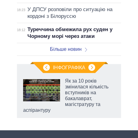
У ДПСУ розповіли про ситуацію на
18:23
кордоні з Білоруссю
Туреччина обмежила рух суден у
18:12
Чорному морі через атаки
Більше новин
ІНФОГРАФІКА
жет
Як за 10 років
змінилася кількість
ків
вступників на
бакалаврат,
магістратуру та
аспірантуру