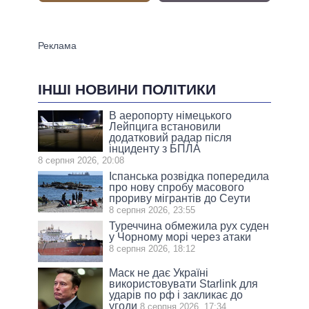
ІНШІ НОВИНИ ПОЛІТИКИ
В аеропорту німецького
Лейпцига встановили
додатковий радар після
інциденту з БПЛА
8 серпня 2026, 20:08
Іспанська розвідка попередила
про нову спробу масового
прориву мігрантів до Сеути
8 серпня 2026, 23:55
Туреччина обмежила рух суден
у Чорному морі через атаки
8 серпня 2026, 18:12
Маск не дає Україні
використовувати Starlink для
ударів по рф і закликає до
угоди
8 серпня 2026, 17:34