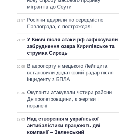
нову спробу масового прориву
мігрантів до Сеути
Росіяни вдарили по середмістю
21:57
Павлограда, є постраждалі
У Києві після атаки рф зафіксували
21:12
забруднення озера Кирилівське та
струмка Сирець
В аеропорту німецького Лейпцига
20:08
встановили додатковий радар після
інциденту з БПЛА
Окупанти атакували чотири райони
19:36
Дніпропетровщини, є жертви і
поранені
Над створенням української
19:03
антибалістики працюють дві
компанії – Зеленський