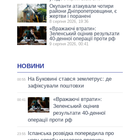
Окупанти атакували чотири
райони Дніпропетровщини, є
жертви і поранені
8 серпня 2026, 19:36
«Вражаючі втрати»:
Зеленський оцінив результати
40-денної операції проти рф
9 серпня 2026, 00:41
НОВИНИ
На Буковині стався землетрус: де
00:55
зафіксували поштовхи
«Вражаючі втрати»:
00:41
Зеленський оцінив
результати 40-денної
операції проти рф
Іспанська розвідка попередила про
23:55