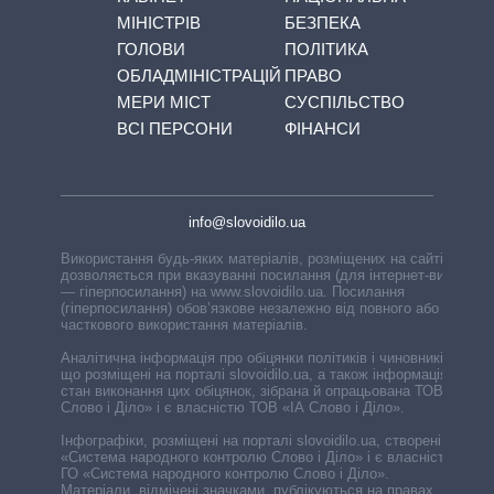
МІНІСТРІВ
БЕЗПЕКА
ГОЛОВИ
ПОЛІТИКА
ОБЛАДМІНІСТРАЦІЙ
ПРАВО
МЕРИ МІСТ
СУСПІЛЬСТВО
ВСІ ПЕРСОНИ
ФІНАНСИ
info@slovoidilo.ua
Використання будь-яких матеріалів, розміщених на сайті,
дозволяється при вказуванні посилання (для інтернет-видань
— гіперпосилання) на www.slovoidilo.ua. Посилання
(гіперпосилання) обов’язкове незалежно від повного або
часткового використання матеріалів.
Аналітична інформація про обіцянки політиків і чиновників,
що розміщені на порталі slovoidilo.ua, а також інформація про
стан виконання цих обіцянок, зібрана й опрацьована ТОВ «ІА
Слово і Діло» і є власністю ТОВ «ІА Слово і Діло».
Інфографіки, розміщені на порталі slovoidilo.ua, створені ГО
«Система народного контролю Слово і Діло» і є власністю
ГО «Система народного контролю Слово і Діло».
Матеріали, відмічені значками, публікуються на правах