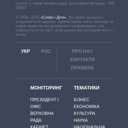
Cуб'єкт у сфері онлайн-медіа. Ідентифікатор медіа – R40-
05063
© 2009—2026
«Слово і Діло»
.
Всі права захищені і
охороняються законом. Адміністрація сайту залишає за
собою право не погоджуватися з інформацією, яка
публікується на сайті, власниками або авторами якої є треті
особи.
УКР
РОС
ПРО НАС
КОНТАКТИ
ПРАВИЛА
МОНІТОРИНГ
ТЕМАТИКИ
ПРЕЗИДЕНТ І
БІЗНЕС
ОФІС
ЕКОНОМІКА
ВЕРХОВНА
КУЛЬТУРА
РАДА
НАУКА
КАБІНЕТ
НАЦІОНАЛЬНА