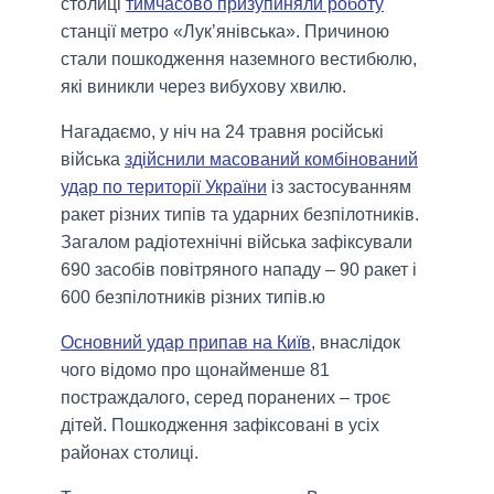
столиці
тимчасово призупиняли роботу
станції метро «Лукʼянівська». Причиною
стали пошкодження наземного вестибюлю,
які виникли через вибухову хвилю.
Нагадаємо, у ніч на 24 травня російські
війська
здійснили масований комбінований
удар по території України
із застосуванням
ракет різних типів та ударних безпілотників.
Загалом радіотехнічні війська зафіксували
690 засобів повітряного нападу – 90 ракет і
600 безпілотників різних типів.ю
Основний удар припав на Київ
, внаслідок
чого відомо про щонайменше 81
постраждалого, серед поранених – троє
дітей. Пошкодження зафіксовані в усіх
районах столиці.