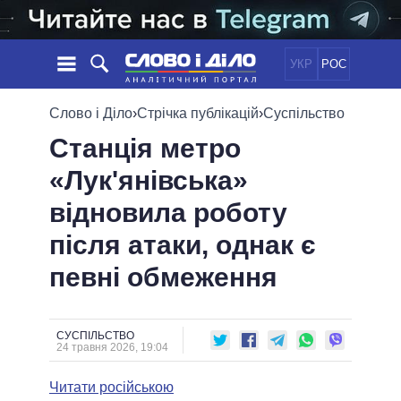
УКР
РОС
НОВИНИ
Слово і Діло
›
Стрічка публікацій
›
Суспільство
Станція метро
ОБIЦЯНКИ
СТРІЧКА
ПОЛІТИКА
«Лук'янівська»
ПОДІЇ
ЕКОНОМІКА
ПОЛIТИКИ
відновила роботу
СТАТТІ
СУСПІЛЬСТВО
ІНФОГРАФІКА
ДУМКИ
СВІТ
УСІ ПОЛІТИКИ
після атаки, однак є
ОГЛЯДИ
ПРЕЗИДЕНТ І ОФІС
певні обмеження
ВІДЕО
ДАЙДЖЕСТИ
ВЕРХОВНА РАДА
ПІДТРИМАТИ
КАБІНЕТ МІНІСТРІВ
ГОЛОВИ ОБЛАДМІНІСТРАЦІЙ
СУСПІЛЬСТВО
ПОРІВНЯННЯ ПОЛІТИКІВ
24 травня 2026, 19:04
МЕРИ МІСТ
Читати російською
ВСІ ПЕРСОНИ