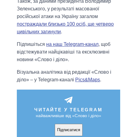
Також, за даними президента Володимир
Зеленського, у результаті масованої
російської атаки на Україну загалом
постраждали близько 100 осіб, ще четверо
цивільних загинули
.
Підпишіться
на наш Telegram-канал
, щоб
відстежувати найцікавіші та ексклюзивні
новини «Слово і діло».
Візуальна аналітика від редакції «Слово і
діло» – у Telegram-каналі
Pics&Maps
.
ЧИТАЙТЕ У TELEGRAM
найважливіше від «Слово і діло»
Підписатися