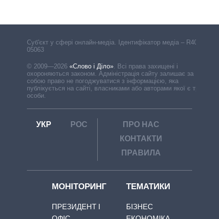
Cуб'єкт у сфері онлайн-медіа. Ідентифікатор медіа – R40-
05063
© 2009—2026
«Слово і Діло»
.
Всі права захищені і
охороняються законом. Адміністрація сайту залишає за
собою право не погоджуватися з інформацією, яка
публікується на сайті, власниками або авторами якої є треті
особи.
УКР
РОС
ПРО НАС
КОНТАКТИ
ПРАВИЛА
МОНІТОРИНГ
ТЕМАТИКИ
ПРЕЗИДЕНТ І
БІЗНЕС
ОФІС
ЕКОНОМІКА