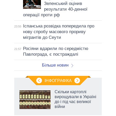
Зеленський оцінив
результати 40-денної
операції проти рф
Іспанська розвідка попередила про
23:55
нову спробу масового прориву
мігрантів до Сеути
Росіяни вдарили по середмістю
21:57
Павлограда, є постраждалі
Більше новин
ІНФОГРАФІКА
 як
Скільки картоплі
и за
вирощували в Україні
до і під час великої
2027-
війни