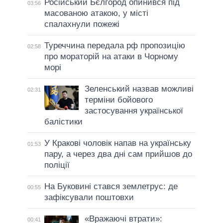
Російський Бєлгород опинився під
03:56
масованою атакою, у місті
спалахнули пожежі
Туреччина передала рф пропозицію
02:58
про мораторій на атаки в Чорному
морі
Зеленський назвав можливі
02:31
терміни бойового
застосування української
балістики
У Кракові чоловік напав на українську
01:53
пару, а через два дні сам прийшов до
поліції
На Буковині стався землетрус: де
00:55
зафіксували поштовхи
«Вражаючі втрати»:
00:41