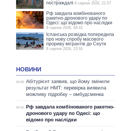
постраждалі
8 серпня 2026, 21:57
Рф завдала комбінованого
ракетно-дронового удару по
Одесі: що відомо про наслідки
9 серпня 2026, 04:41
Іспанська розвідка попередила
про нову спробу масового
прориву мігрантів до Сеути
8 серпня 2026, 23:55
НОВИНИ
Абітурієнт заявив, що йому змінили
04:59
результат НМТ: перевірка виявила
можливу підробку – омбудсменка
Рф завдала комбінованого ракетно-
04:41
дронового удару по Одесі: що
відомо про наслідки