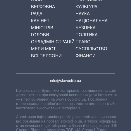
ВЕРХОВНА
КУЛЬТУРА
РАДА
НАУКА
КАБІНЕТ
НАЦІОНАЛЬНА
МІНІСТРІВ
БЕЗПЕКА
ГОЛОВИ
ПОЛІТИКА
ОБЛАДМІНІСТРАЦІЙ
ПРАВО
МЕРИ МІСТ
СУСПІЛЬСТВО
ВСІ ПЕРСОНИ
ФІНАНСИ
info@slovoidilo.ua
Використання будь-яких матеріалів, розміщених на сайті,
дозволяється при вказуванні посилання (для інтернет-видань
— гіперпосилання) на www.slovoidilo.ua. Посилання
(гіперпосилання) обов’язкове незалежно від повного або
часткового використання матеріалів.
Аналітична інформація про обіцянки політиків і чиновників,
що розміщені на порталі slovoidilo.ua, а також інформація про
стан виконання цих обіцянок, зібрана й опрацьована ТОВ «ІА
Слово і Діло» і є власністю ТОВ «ІА Слово і Діло».