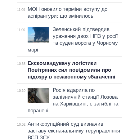
МОН оновило терміни вступу до
11:09
аспірантури: що змінилось
Зеленський підтвердив
11:00
ураження двох НПЗ у росії
та суден ворога у Чорному
морі
Екскомандувачу логістики
10:35
Повітряних сил повідомили про
підозру в незаконному збагаченні
Росія вдарила по
10:10
залізничній станції Лозова
на Харківщині, є загиблі та
поранені
Антикорупційний суд визначив
10:02
заставу ексначальнику теруправління
ВСП ЗСУ