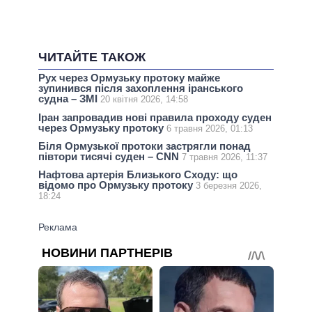
ЧИТАЙТЕ ТАКОЖ
Рух через Ормузьку протоку майже
зупинився після захоплення іранського
судна – ЗМІ
20 квітня 2026, 14:58
Іран запровадив нові правила проходу суден
через Ормузьку протоку
6 травня 2026, 01:13
Біля Ормузької протоки застрягли понад
півтори тисячі суден – CNN
7 травня 2026, 11:37
Нафтова артерія Близького Сходу: що
відомо про Ормузьку протоку
3 березня 2026,
18:24