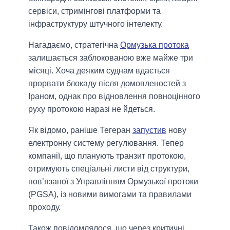
сервіси, стримінгові платформи та
інфраструктуру штучного інтелекту.
Нагадаємо, стратегічна
Ормузька протока
залишається заблокованою вже майже три
місяці. Хоча деяким суднам вдається
прорвати блокаду після домовленостей з
Іраном, однак про відновлення повноцінного
руху протокою наразі не йдеться.
Як відомо, раніше Тегеран
запустив
нову
електронну систему регулювання. Тепер
компанії, що планують транзит протокою,
отримують спеціальні листи від структури,
пов’язаної з Управлінням Ормузької протоки
(PGSA), із новими вимогами та правилами
проходу.
Також повідомлялося, що через критичні