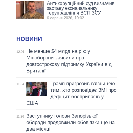
Антикорупційний суд визначив
заставу ексначальнику
теруправління ВСП ЗСУ
6 серпня 2026, 10:02
НОВИНИ
Не менше $4 млрд на рік: у
12:01
Міноборони заявили про
довгострокову підтримку України від
Британії
Трамп пригрозив в'язницею
11:34
тим, хто розповідає ЗМІ про
дефіцит боєприпасів у
США
Заступнику голови Запорізької
11:26
облради продовжили обов'язки ще на
два місяці