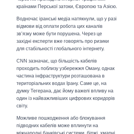
країнами Перської затоки, Європою та Азією.
Водночас іранські медіа натякнули, що у разі
відмови від оплати робота цих каналів
зв’язку може бути порушена. Через це
західні експерти вже говорять про ризики
для стабільності глобального інтернету.
CNN зазначає, що більшість кабелів
проходить поблизу узбережжя Оману, однак
частина інфраструктури розташована в
територіальних водах Ірану. Саме це, на
думку Тегерана, дає йому важелі впливу на
один із найважливіших цифрових коридорів
світу.
Можливе пошкодження або блокування
підводних кабелів може вплинути на
міжнародні банківські системи, біржі, хмарні