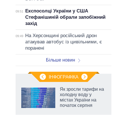
Експосолці України у США
09:51
Стефанішиній обрали запобіжний
захід
На Херсонщині російський дрон
09:49
атакував автобус із цивільними, є
поранені
Більше новин
ІНФОГРАФІКА
Як зросли тарифи на
раїні
холодну воду у
ої
містах України на
початок серпня