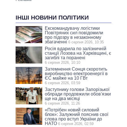
ІНШІ НОВИНИ ПОЛІТИКИ
Екскомандувачу логістики
Повітряних сил повідомили
про підозру в незаконному
збагаченні
6 серпня 2026, 10:35
Росія вдарила по залізничній
станції Лозова на Харківщині, є
загиблі та поранені
6 серпня 2026, 10:10
Затемнення Сонця скоротить
виробництво електроенергії в
ЄС майже на 10 ГВт
6 серпня 2026, 03:59
Заступнику голови Запорізької
облради продовжили обов'язки
ще на два місяці
6 серпня 2026, 11:26
«Потрібен новий силовий
блок»: Залужний пояснив свої
слова про вступ України до
НАТО
6 серпня 2026, 02:59