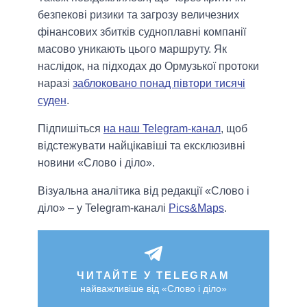
безпекові ризики та загрозу величезних
фінансових збитків судноплавні компанії
масово уникають цього маршруту. Як
наслідок, на підходах до Ормузької протоки
наразі
заблоковано понад півтори тисячі
суден
.
Підпишіться
на наш Telegram-канал
, щоб
відстежувати найцікавіші та ексклюзивні
новини «Слово і діло».
Візуальна аналітика від редакції «Слово і
діло» – у Telegram-каналі
Pics&Maps
.
ЧИТАЙТЕ У TELEGRAM
найважливіше від «Слово і діло»