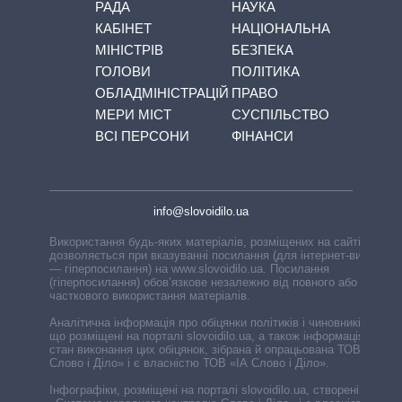
РАДА
НАУКА
КАБІНЕТ
НАЦІОНАЛЬНА
МІНІСТРІВ
БЕЗПЕКА
ГОЛОВИ
ПОЛІТИКА
ОБЛАДМІНІСТРАЦІЙ
ПРАВО
МЕРИ МІСТ
СУСПІЛЬСТВО
ВСІ ПЕРСОНИ
ФІНАНСИ
info@slovoidilo.ua
Використання будь-яких матеріалів, розміщених на сайті,
дозволяється при вказуванні посилання (для інтернет-видань
— гіперпосилання) на www.slovoidilo.ua. Посилання
(гіперпосилання) обов’язкове незалежно від повного або
часткового використання матеріалів.
Аналітична інформація про обіцянки політиків і чиновників,
що розміщені на порталі slovoidilo.ua, а також інформація про
стан виконання цих обіцянок, зібрана й опрацьована ТОВ «ІА
Слово і Діло» і є власністю ТОВ «ІА Слово і Діло».
Інфографіки, розміщені на порталі slovoidilo.ua, створені ГО