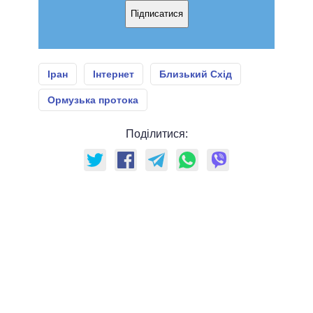
Підписатися
Іран
Інтернет
Близький Схід
Ормузька протока
Поділитися: