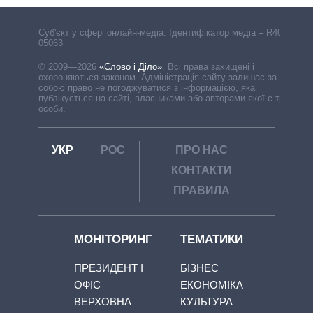
Cуб'єкт у сфері онлайн-медіа. Ідентифікатор медіа – R40-
05063
© 2009—2026
«Слово і Діло»
.
Всі права захищені і
охороняються законом. Адміністрація сайту залишає за
собою право не погоджуватися з інформацією, яка
публікується на сайті, власниками або авторами якої є треті
особи.
УКР
РОС
ПРО НАС
КОНТАКТИ
ПРАВИЛА
МОНІТОРИНГ
ТЕМАТИКИ
ПРЕЗИДЕНТ І
БІЗНЕС
ОФІС
ЕКОНОМІКА
ВЕРХОВНА
КУЛЬТУРА