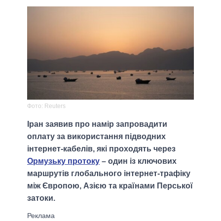
Фото: Reuters
Іран заявив про намір запровадити
оплату за використання підводних
інтернет-кабелів, які проходять через
Ормузьку протоку
– один із ключових
маршрутів глобального інтернет-трафіку
між Європою, Азією та країнами Перської
затоки.