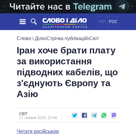
УКР
РОС
НОВИНИ
Слово і Діло
›
Стрічка публікацій
›
Світ
Іран хоче брати плату
ОБIЦЯНКИ
СТРІЧКА
ПОЛІТИКА
за використання
ПОДІЇ
ЕКОНОМІКА
ПОЛIТИКИ
підводних кабелів, що
СТАТТІ
СУСПІЛЬСТВО
ІНФОГРАФІКА
ДУМКИ
СВІТ
УСІ ПОЛІТИКИ
з'єднують Європу та
ОГЛЯДИ
ПРЕЗИДЕНТ І ОФІС
Азію
ВІДЕО
ДАЙДЖЕСТИ
ВЕРХОВНА РАДА
ПІДТРИМАТИ
КАБІНЕТ МІНІСТРІВ
ГОЛОВИ ОБЛАДМІНІСТРАЦІЙ
СВІТ
ПОРІВНЯННЯ ПОЛІТИКІВ
17 травня 2026, 23:48
МЕРИ МІСТ
Читати російською
ВСІ ПЕРСОНИ