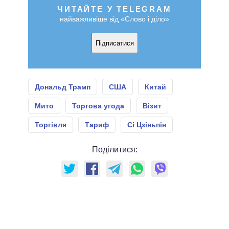
ЧИТАЙТЕ У TELEGRAM
найважливіше від «Слово і діло»
Підписатися
Дональд Трамп
США
Китай
Мито
Торгова угода
Візит
Торгівля
Тариф
Сі Цзіньпін
Поділитися: