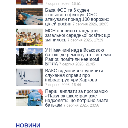
7 серпня 2026, 16:51
База ФСБ та 6 суден
«тіньового флоту»: СБС
атакували понад 100 ворожих
цілей росіян
7 серпня 2026, 18:05
МОН оновило стандарти
загальної середньої освіти: що
змінилось
7 серпня 2026, 17:29
У Німеччині над військовою
базою, де ремонтують системи
Patriot, помітили невідомі
БПЛА
7 серпня 2026, 21:45
ВАКС відмовився зупинити
слухання справи про
інфраструктуру Харкова
7 серпня 2026, 16:44
Перші виплати за програмою
«Пакунок школяра» вже
надходять: що потрібно знати
батькам
7 серпня 2026, 23:56
НОВИНИ