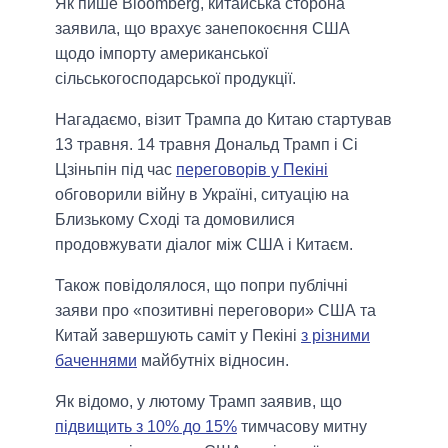
Як пише Bloomberg, китайська сторона
заявила, що врахує занепокоєння США
щодо імпорту американської
сільськогосподарської продукції.
Нагадаємо, візит Трампа до Китаю стартував
13 травня. 14 травня Дональд Трамп і Сі
Цзіньпін під час
переговорів у Пекіні
обговорили війну в Україні, ситуацію на
Близькому Сході та домовилися
продовжувати діалог між США і Китаєм.
Також повідолялося, що попри публічні
заяви про «позитивні переговори» США та
Китай завершують саміт у Пекіні
з різними
баченнями
майбутніх відносин.
Як відомо, у лютому Трамп заявив, що
підвищить з 10% до 15%
тимчасову митну