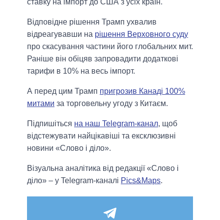
ставку на імпорт до США з усіх країн.
Відповідне рішення Трамп ухвалив
відреагувавши на
рішення Верховного суду
про скасування частини його глобальних мит.
Раніше він обіцяв запровадити додаткові
тарифи в 10% на весь імпорт.
А перед цим Трамп
пригрозив Канаді 100%
митами
за торговельну угоду з Китаєм.
Підпишіться
на наш Telegram-канал
, щоб
відстежувати найцікавіші та ексклюзивні
новини «Слово і діло».
Візуальна аналітика від редакції «Слово і
діло» – у Telegram-каналі
Pics&Maps
.