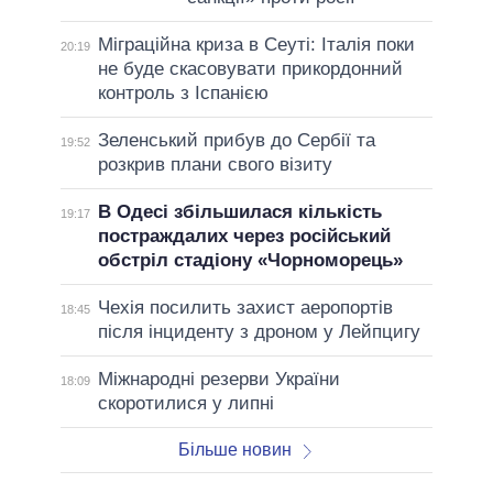
Міграційна криза в Сеуті: Італія поки
20:19
не буде скасовувати прикордонний
контроль з Іспанією
Зеленський прибув до Сербії та
19:52
розкрив плани свого візиту
В Одесі збільшилася кількість
19:17
постраждалих через російський
обстріл стадіону «Чорноморець»
Чехія посилить захист аеропортів
18:45
після інциденту з дроном у Лейпцигу
Міжнародні резерви України
18:09
скоротилися у липні
Більше новин