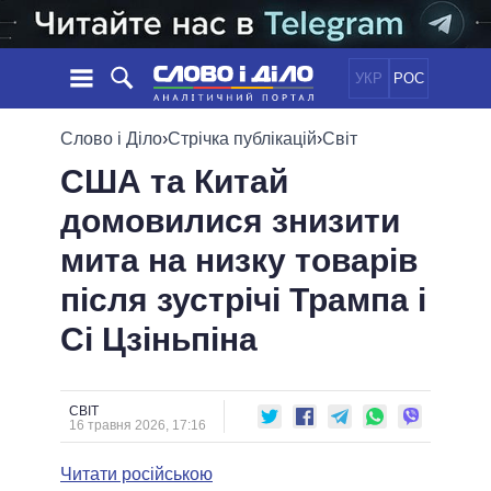
УКР
РОС
НОВИНИ
Слово і Діло
›
Стрічка публікацій
›
Світ
США та Китай
ОБIЦЯНКИ
СТРІЧКА
ПОЛІТИКА
домовилися знизити
ПОДІЇ
ЕКОНОМІКА
ПОЛIТИКИ
мита на низку товарів
СТАТТІ
СУСПІЛЬСТВО
ІНФОГРАФІКА
ДУМКИ
СВІТ
УСІ ПОЛІТИКИ
після зустрічі Трампа і
ОГЛЯДИ
ПРЕЗИДЕНТ І ОФІС
Сі Цзіньпіна
ВІДЕО
ДАЙДЖЕСТИ
ВЕРХОВНА РАДА
ПІДТРИМАТИ
КАБІНЕТ МІНІСТРІВ
ГОЛОВИ ОБЛАДМІНІСТРАЦІЙ
СВІТ
ПОРІВНЯННЯ ПОЛІТИКІВ
16 травня 2026, 17:16
МЕРИ МІСТ
Читати російською
ВСІ ПЕРСОНИ