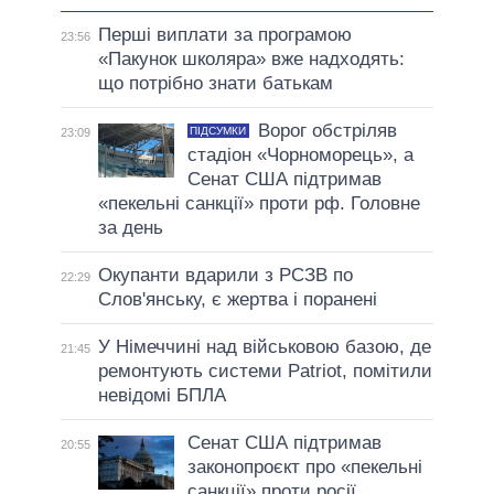
Перші виплати за програмою
23:56
«Пакунок школяра» вже надходять:
що потрібно знати батькам
Ворог обстріляв
ПІДСУМКИ
23:09
стадіон «Чорноморець», а
Сенат США підтримав
«пекельні санкції» проти рф. Головне
за день
Окупанти вдарили з РСЗВ по
22:29
Слов'янську, є жертва і поранені
У Німеччині над військовою базою, де
21:45
ремонтують системи Patriot, помітили
невідомі БПЛА
Сенат США підтримав
20:55
законопроєкт про «пекельні
санкції» проти росії