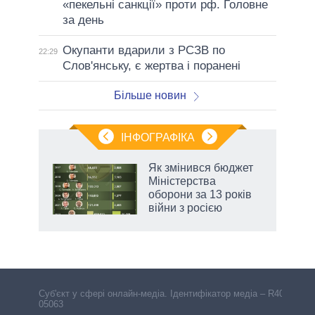
«пекельні санкції» проти рф. Головне
за день
Окупанти вдарили з РСЗВ по
22:29
Слов'янську, є жертва і поранені
Більше новин
ІНФОГРАФІКА
 як
Як змінився бюджет
и за
Міністерства
оборони за 13 років
2027-
війни з росією
Cуб'єкт у сфері онлайн-медіа. Ідентифікатор медіа – R40-
05063