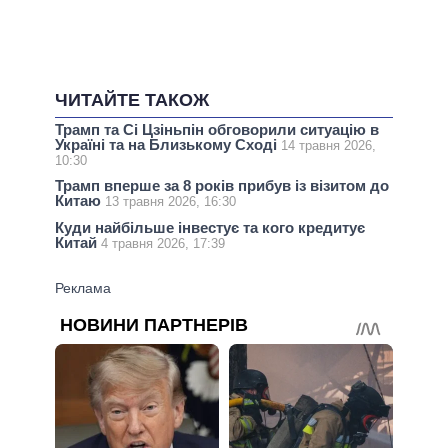
ЧИТАЙТЕ ТАКОЖ
Трамп та Сі Цзіньпін обговорили ситуацію в
Україні та на Близькому Сході
14 травня 2026,
10:30
Трамп вперше за 8 років прибув із візитом до
Китаю
13 травня 2026, 16:30
Куди найбільше інвестує та кого кредитує
Китай
4 травня 2026, 17:39