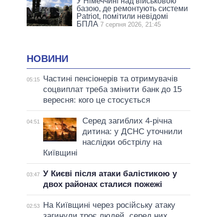
У Німеччині над військовою
базою, де ремонтують системи
Patriot, помітили невідомі
БПЛА
7 серпня 2026, 21:45
НОВИНИ
Частині пенсіонерів та отримувачів
05:15
соцвиплат треба змінити банк до 15
вересня: кого це стосується
Серед загиблих 4-річна
04:51
дитина: у ДСНС уточнили
наслідки обстрілу на
Київщині
У Києві після атаки балістикою у
03:47
двох районах сталися пожежі
На Київщині через російську атаку
02:53
загинули троє людей, серед них