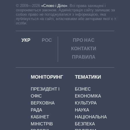
© 2009—2026
«Слово і Діло»
.
Всі права захищені і
охороняються законом. Адміністрація сайту залишає за
собою право не погоджуватися з інформацією, яка
публікується на сайті, власниками або авторами якої є треті
особи.
УКР
РОС
ПРО НАС
КОНТАКТИ
ПРАВИЛА
МОНІТОРИНГ
ТЕМАТИКИ
ПРЕЗИДЕНТ І
БІЗНЕС
ОФІС
ЕКОНОМІКА
ВЕРХОВНА
КУЛЬТУРА
РАДА
НАУКА
КАБІНЕТ
НАЦІОНАЛЬНА
МІНІСТРІВ
БЕЗПЕКА