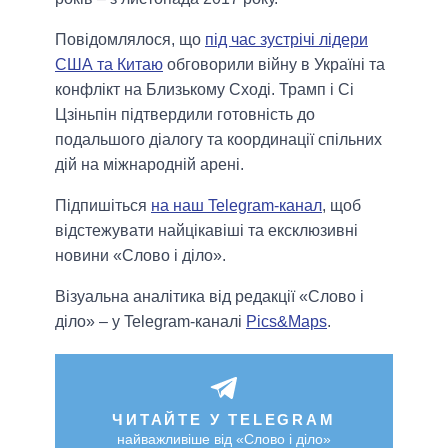
Повідомлялося, що
під час зустрічі лідери
США та Китаю
обговорили війну в Україні та
конфлікт на Близькому Сході. Трамп і Сі
Цзіньпін підтвердили готовність до
подальшого діалогу та координації спільних
дій на міжнародній арені.
Підпишіться
на наш Telegram-канал
, щоб
відстежувати найцікавіші та ексклюзивні
новини «Слово і діло».
Візуальна аналітика від редакції «Слово і
діло» – у Telegram-каналі
Pics&Maps
.
ЧИТАЙТЕ У TELEGRAM
найважливіше від «Слово і діло»