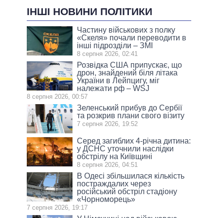
ІНШІ НОВИНИ ПОЛІТИКИ
Частину військових з полку
«Скеля» почали переводити в
інші підрозділи – ЗМІ
8 серпня 2026, 02:41
Розвідка США припускає, що
дрон, знайдений біля літака
України в Лейпцигу, міг
належати рф – WSJ
8 серпня 2026, 00:57
Зеленський прибув до Сербії
та розкрив плани свого візиту
7 серпня 2026, 19:52
Серед загиблих 4-річна дитина:
у ДСНС уточнили наслідки
обстрілу на Київщині
8 серпня 2026, 04:51
В Одесі збільшилася кількість
постраждалих через
російський обстріл стадіону
«Чорноморець»
7 серпня 2026, 19:17