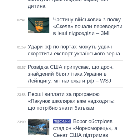
дитина
Частину військових з полку
02:41
«Скеля» почали переводити
в інші підрозділи – ЗМІ
Удари рф по портах можуть удвічі
01:59
скоротити експорт українського зерна
Розвідка США припускає, що дрон,
00:57
знайдений біля літака України в
Лейпцигу, міг належати рф – WSJ
Перші виплати за програмою
23:56
«Пакунок школяра» вже надходять:
що потрібно знати батькам
Ворог обстріляв
ПІДСУМКИ
23:09
стадіон «Чорноморець», а
Сенат США підтримав