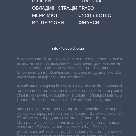
ГОЛОВИ
ПОЛІТИКА
ОБЛАДМІНІСТРАЦІЙ
ПРАВО
МЕРИ МІСТ
СУСПІЛЬСТВО
ВСІ ПЕРСОНИ
ФІНАНСИ
info@slovoidilo.ua
Використання будь-яких матеріалів, розміщених на сайті,
дозволяється при вказуванні посилання (для інтернет-видань
— гіперпосилання) на www.slovoidilo.ua. Посилання
(гіперпосилання) обов’язкове незалежно від повного або
часткового використання матеріалів.
Аналітична інформація про обіцянки політиків і чиновників,
що розміщені на порталі slovoidilo.ua, а також інформація про
стан виконання цих обіцянок, зібрана й опрацьована ТОВ «ІА
Слово і Діло» і є власністю ТОВ «ІА Слово і Діло».
Інфографіки, розміщені на порталі slovoidilo.ua, створені ГО
«Система народного контролю Слово і Діло» і є власністю
ГО «Система народного контролю Слово і Діло».
Матеріали, відмічені значками, публікуються на правах
реклами: «Промо», «Новини компаній», «Позиція»,
«Партнерський матеріал», «Спецпроєкт», «За підтримки».