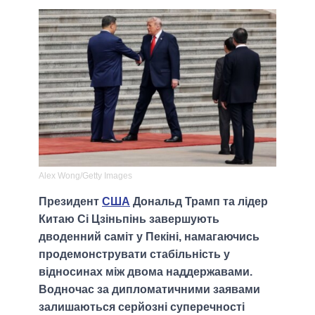
Alex Wong/Getty Images
Президент
США
Дональд Трамп та лідер
Китаю Сі Цзіньпінь завершують
дводенний саміт у Пекіні, намагаючись
продемонструвати стабільність у
відносинах між двома наддержавами.
Водночас за дипломатичними заявами
залишаються серйозні суперечності