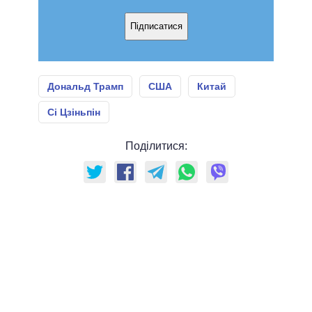
Підписатися
Дональд Трамп
США
Китай
Сі Цзіньпін
Поділитися: