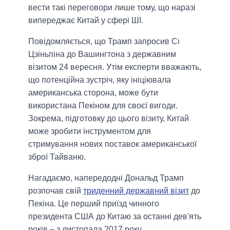
вести такі переговори лише тому, що наразі
випереджає Китай у сфері ШІ.
Повідомляється, що Трамп запросив Сі
Цзіньпіна до Вашингтона з державним
візитом 24 вересня. Утім експерти вважають,
що потенційна зустріч, яку ініціювала
американська сторона, може бути
використана Пекіном для своєї вигоди.
Зокрема, підготовку до цього візиту, Китай
може зробити інструментом для
стримування нових поставок американської
зброї Тайваню.
Нагадаємо, напередодні Дональд Трамп
розпочав свій
триденний державний візит
до
Пекіна. Це перший приїзд чинного
президента США до Китаю за останні дев'ять
років – з листопада 2017 року.