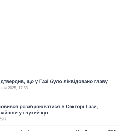
ідтвердив, що у Газі було ліквідовано главу
авня 2025, 17:33
вився роззброюватися в Секторі Гази,
зайшли у глухий кут
7:47