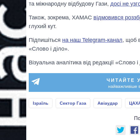
та міжнародну відбудову Гази,
досі не узг
Також, зокрема, ХАМАС
відмовився розз
глухий кут.
Підпишіться
на наш Telegram-канал
, щоб 
«Слово і діло».
Візуальна аналітика від редакції «Слово і
ЧИТАЙТЕ 
найважливіше в
Ізраїль
Сектор Газа
Авіаудар
ЦАХ
По