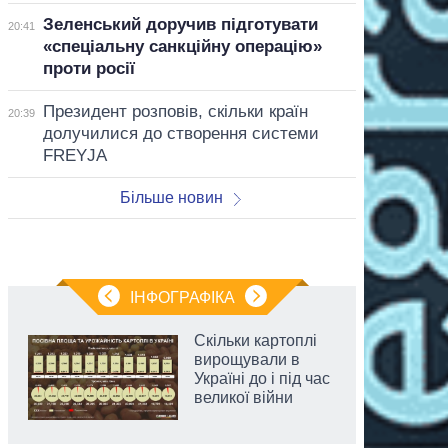
Зеленський доручив підготувати
20:41
«спеціальну санкційну операцію»
проти росії
Президент розповів, скільки країн
20:39
долучилися до створення системи
FREYJA
Більше новин
ІНФОГРАФІКА
Скільки картоплі
вирощували в
Україні до і під час
великої війни