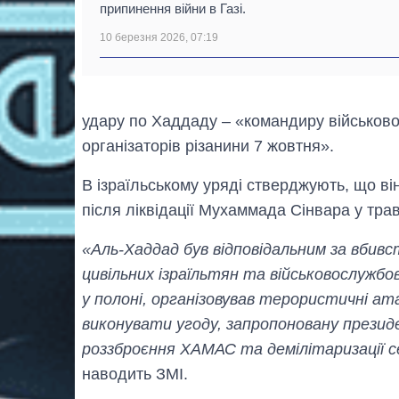
припинення війни в Газі.
10 березня 2026, 07:19
удару по Хаддаду – «командиру військов
організаторів різанини 7 жовтня».
В ізраїльському уряді стверджують, що в
після ліквідації Мухаммада Сінвара у трав
«Аль-Хаддад був відповідальним за вбив
цивільних ізраїльтян та військовослужбо
у полоні, організовував терористичні а
виконувати угоду, запропоновану през
роззброєння ХАМАС та демілітаризації 
наводить ЗМІ.