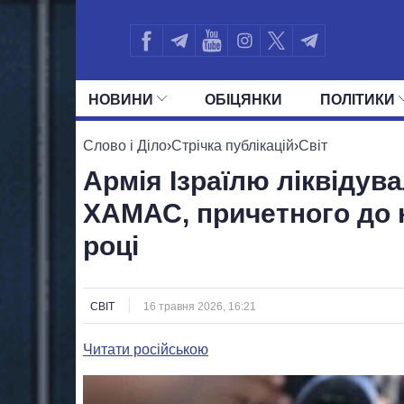
НОВИНИ
ОБIЦЯНКИ
ПОЛIТИКИ
УСІ ПОЛІТИКИ
ПРЕЗИДЕНТ І ОФ
Слово і Діло
›
Стрічка публікацій
›
Світ
Армія Ізраїлю ліквідува
ХАМАС, причетного до н
році
СВІТ
16 травня 2026, 16:21
Читати російською