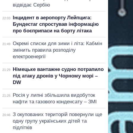
відвідає Сербію
Інцидент в аеропорту Лейпцига:
22:03
Бундестаг спростував інформацію
про боєприпаси на борту літака
Окремі списки для зими і літа: Кабмін
21:49
змінить правила розподілу
електроенергії
Німецьке вантажне судно потрапило
21:29
під атаку дронів у Чорному морі –
DW
Росія у липні збільшила видобуток
21:25
нафти та газового конденсату – ЗМІ
З окупованих територій повернули ще
20:46
одну групу українських дітей та
підлітків