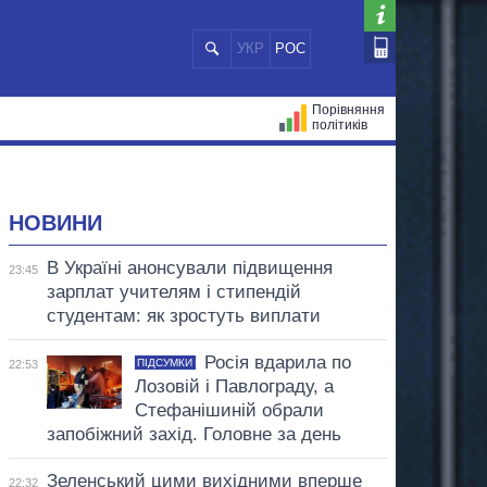
УКР
РОС
Порівняння
політиків
ЦІЙ
МЕРИ МІСТ
ВСІ ПЕРСОНИ
НОВИНИ
В Україні анонсували підвищення
23:45
зарплат учителям і стипендій
студентам: як зростуть виплати
Росія вдарила по
ПІДСУМКИ
22:53
Лозовій і Павлограду, а
Стефанішиній обрали
запобіжний захід. Головне за день
Зеленський цими вихідними вперше
22:32