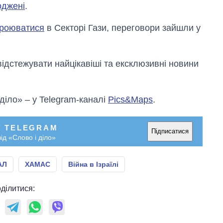
оджені
.
броюватися
в Секторі Гази, переговори зайшли у
відстежувати найцікавіші та ексклюзивні новини
 діло» – у Telegram-каналі
Pics&Maps
.
У TELEGRAM
Підписатися
ід «Слово і діло»
АЛ
ХАМАС
Війна в Ізраїлі
ділитися: