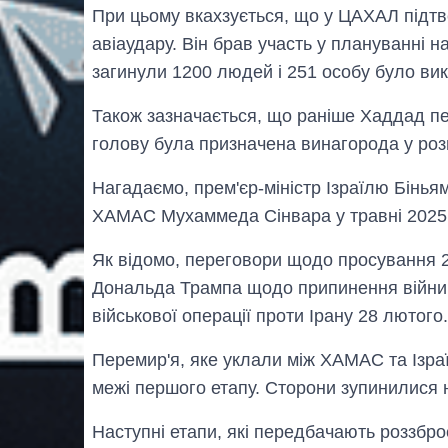
При цьому вкахзується, що у ЦАХАЛ підтв
авіаудару. Він брав участь у плануванні н
загинули 1200 людей і 251 особу було ви
Також зазначається, що раніше Хаддад пер
голову була призначена винагорода у розм
Нагадаємо, прем'єр-міністр Ізраїлю Біньям
ХАМАС Мухаммеда Сінвара у травні 2025 
Як відомо, переговори щодо просування 
Дональда Трампа щодо припинення війни 
військової операції проти Ірану 28 лютого.
Перемир'я, яке уклали між ХАМАС та Ізра
межі першого етапу. Сторони зупинилися 
Наступні етапи, які передбачають роззбро