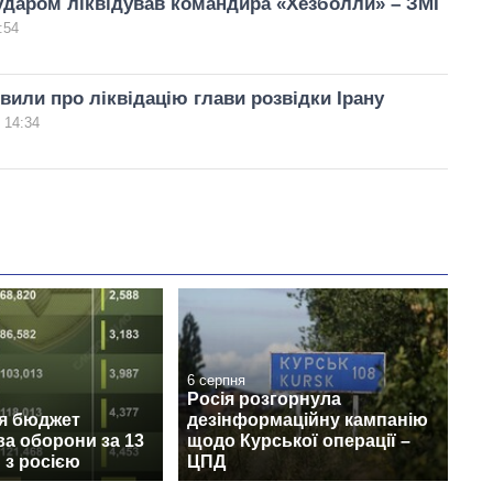
аударом ліквідував командира «Хезболли» – ЗМІ
:54
явили про ліквідацію глави розвідки Ірану
 14:34
6 серпня
Росія розгорнула
ся бюджет
дезінформаційну кампанію
ва оборони за 13
щодо Курської операції –
и з росією
ЦПД