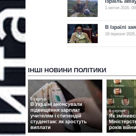
Ізраїль аві
1 квітня 2026, 09
В Ізраїлі за
18 березня 2026,
ІНШІ НОВИНИ ПОЛІТИКИ
6 серпня
В Україні анонсували
підвищення зарплат
6 серпня
учителям і стипендій
Як змінив
студентам: як зростуть
Міністерст
виплати
років війн