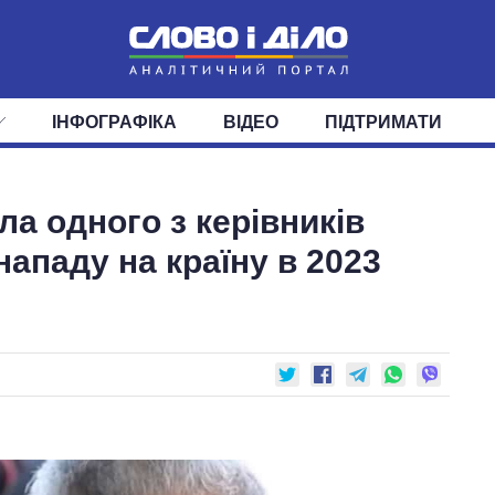
ІНФОГРАФІКА
ВІДЕО
ПІДТРИМАТИ
ІС
СТРІЧКА
ВЕРХОВНА РАДА
ПОДІЇ
СТАТТІ
КАБІНЕТ МІНІСТРІВ
ДУМКИ
ОГЛЯДИ
ГОЛОВИ ОБЛАДМІНІСТРА
ДАЙДЖЕСТИ
ла одного з керівників
ПОЛІТИКА
ДЕПУТАТИ
ЕКОНОМІКА
КОМІТЕТИ
СУСПІЛЬСТВО
ФРАКЦІЇ
ОКРУГИ
СВІТ
ападу на країну в 2023