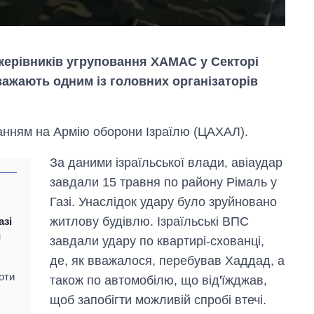
 керівників угруповання ХАМАС у Секторі
вважають одним із головних організаторів
анням на Армію оборони Ізраїлю (ЦАХАЛ).
За даними ізраїльської влади, авіаудар
завдали 15 травня по району Рімаль у
Газі. Унаслідок удару було зруйновано
житлову будівлю. Ізраїльські ВПС
азі
и
Вісім масованих
завдали удару по квартирі-схованці,
ударів по Україні
де, як вважалося, перебував Хаддад, а
за літо: Київ та
оти
область стали
також по автомобілю, що від'їжджав,
головною ціллю
щоб запобігти можливій спробі втечі.
рф