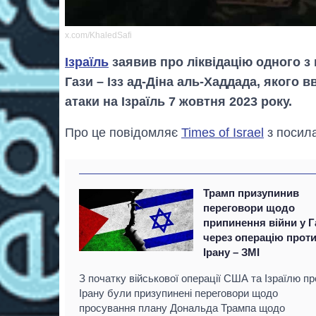
x.com/KhaledSafi
Ізраїль
заявив про ліквідацію одного з
Гази – Ізз ад-Діна аль-Хаддада, якого 
атаки на Ізраїль 7 жовтня 2023 року.
Про це повідомляє
Times of Israel
з посил
Трамп призупинив
переговори щодо
припинення війни у Г
через операцію прот
Ірану – ЗМІ
З початку військової операції США та Ізраїлю пр
Ірану були призупинені переговори щодо
просування плану Дональда Трампа щодо