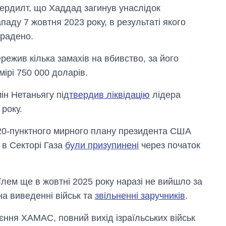
ердилт, що Хаддад загинув унаслідок
ападу 7 жовтня 2023 року, в результаті якого
крадено.
ежив кілька замахів на вбивство, за його
ірі 750 000 доларів.
ін Нетаньягу пі
дтвердив ліквідацію
лідера
року.
20-пунктного мирного плану президента США
в Секторі Газа
були призупинені
через початок
їлем ще в жовтні 2025 року наразі не вийшло за
на виведенні військ та
звільненні заручників
.
єння ХАМАС, повний вихід ізраїльських військ