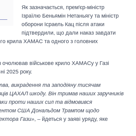
Як зазначається, прем'єр-міністр
Ізраїлю Беньямін Нетаньягу та міністр
оборони Ісраель Кац після атаки
підтвердили, що дали наказ завдати
ого крила ХАМАС та одного з головних
ін очолював військове крило ХАМАСу у Газі
ні 2025 року.
ства, викрадення та заподіяну тисячам
вців ЦАХАЛ шкоду. Він тримав наших заручників
таки проти наших сил та відмовився
идентом США Дональдом Трампом щодо
сектора Гази»
, – йдеться у заяві уряду, яке