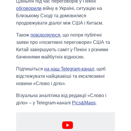
Цзіньпін під час переговорів у Пекіні
обговорили
війну в Україні, ситуацію на
Близькому Сході та домовилися
продовжувати діалог між США і Китаєм.
Також
повідолялося
, що попри публічні
заяви про «позитивні переговори» США та
Китай завершують саміт у Пекіні з різними
баченнями майбутніх відносин.
Підпишіться
на наш Telegram-канал
, щоб
відстежувати найцікавіші та ексклюзивні
новини «Слово і діло».
Візуальна аналітика від редакції «Слово і
діло» – у Telegram-каналі
Pics&Maps
.