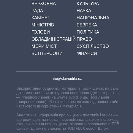
ВЕРХОВНА
КУЛЬТУРА
РАДА
НАУКА
КАБІНЕТ
НАЦІОНАЛЬНА
МІНІСТРІВ
БЕЗПЕКА
ГОЛОВИ
ПОЛІТИКА
ОБЛАДМІНІСТРАЦІЙ
ПРАВО
МЕРИ МІСТ
СУСПІЛЬСТВО
ВСІ ПЕРСОНИ
ФІНАНСИ
info@slovoidilo.ua
Використання будь-яких матеріалів, розміщених на сайті,
дозволяється при вказуванні посилання (для інтернет-видань
— гіперпосилання) на www.slovoidilo.ua. Посилання
(гіперпосилання) обов’язкове незалежно від повного або
часткового використання матеріалів.
Аналітична інформація про обіцянки політиків і чиновників,
що розміщені на порталі slovoidilo.ua, а також інформація про
стан виконання цих обіцянок, зібрана й опрацьована ТОВ «ІА
Слово і Діло» і є власністю ТОВ «ІА Слово і Діло».