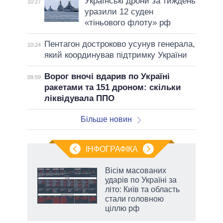
Українські дрони за тиждень
10:27
уразили 12 суден
«тіньового флоту» рф
Пентагон достроково усунув генерала,
10:24
який координував підтримку України
Ворог вночі вдарив по Україні
09:59
ракетами та 151 дроном: скільки
ліквідувала ППО
Більше новин
ІНФОГРАФІКА
 5
Вісім масованих
вго
ударів по Україні за
літо: Київ та область
стали головною
ціллю рф