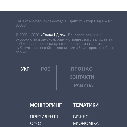
Cуб'єкт у сфері онлайн-медіа. Ідентифікатор медіа – R40-
05063
© 2009—2026
«Слово і Діло»
.
Всі права захищені і
охороняються законом. Адміністрація сайту залишає за
собою право не погоджуватися з інформацією, яка
публікується на сайті, власниками або авторами якої є треті
особи.
УКР
РОС
ПРО НАС
КОНТАКТИ
ПРАВИЛА
МОНІТОРИНГ
ТЕМАТИКИ
ПРЕЗИДЕНТ І
БІЗНЕС
ОФІС
ЕКОНОМІКА