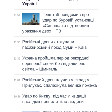
Україні
Генштаб повідомив про
11:51
удар по буровій установці
«Сиваш» та підтвердив
ураження двох НПЗ
Російські дрони атакували
11:36
пасажирський поїзд Суми – Київ
Україна пройшла період рекордної
11:32
серпневої спеки без відключень
світла – Шмигаль
Російський дрон влучив у склад у
11:01
Прилуках, спалахнула велика пожежа
Удар по Києву: під час ліквідації
10:56
наслідків виявили тіло людини