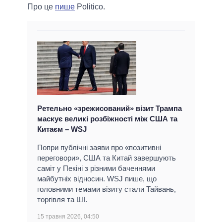
Про це
пише
Politico.
Ретельно «зрежисований» візит Трампа
маскує великі розбіжності між США та
Китаєм – WSJ
Попри публічні заяви про «позитивні
переговори», США та Китай завершують
саміт у Пекіні з різними баченнями
майбутніх відносин. WSJ пише, що
головними темами візиту стали Тайвань,
торгівля та ШІ.
15 травня 2026, 04:50