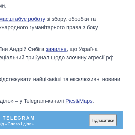
ми.
масштабує роботу
зі збору, обробки та
народного гуманітарного права з боку
аїни Андрій Сибіга
заявляв
, що Україна
еціальний трибунал щодо злочину агресії рф
відстежувати найцікавіші та ексклюзивні новини
 діло» – у Telegram-каналі
Pics&Maps
.
У TELEGRAM
Підписатися
ід «Слово і діло»