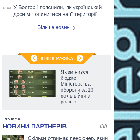
У Болгарії пояснили, як український
13:03
дрон міг опинитися на її території
Більше новин
ІНФОГРАФІКА
Як змінився
бюджет
Міністерства
оборони за 13
років війни з
росією