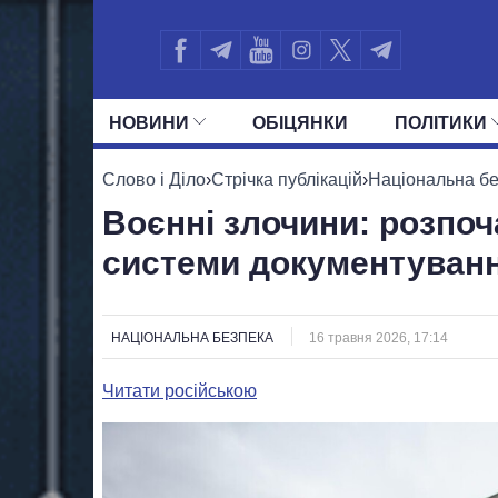
НОВИНИ
ОБIЦЯНКИ
ПОЛIТИКИ
УСІ ПОЛІТИКИ
ПРЕЗИДЕНТ І ОФ
Слово і Діло
›
Стрічка публікацій
›
Національна б
Воєнні злочини: розпоч
системи документуван
НАЦІОНАЛЬНА БЕЗПЕКА
16 травня 2026, 17:14
Читати російською