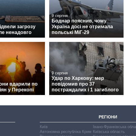
9 серпня
Боднар пояснив, чому
відвели загрозу
Україна досі не отримала
ле ненадовго
польські МіГ-29
9 серпня
Удар по Харкову: мер
они вдарили по
повідомив про 37
іян у Перекопі
постраждалих і 1 загиблого
РЕГІОНИ
Київ
Івано-Франківська обл
Автономна республіка Крим
Київська область