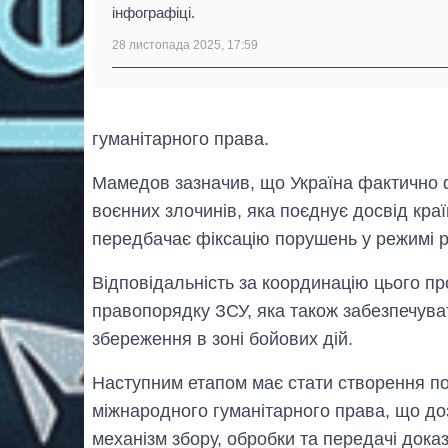
інфографіці.
28 листопада 2025, 17:59
гуманітарного права.
Мамедов зазначив, що Україна фактично 
воєнних злочинів, яка поєднує досвід кр
передбачає фіксацію порушень у режимі р
Відповідальність за координацію цього п
правопорядку ЗСУ, яка також забезпечува
збереження в зоні бойових дій.
Наступним етапом має стати створення п
міжнародного гуманітарного права, що д
механізм збору, обробки та передачі доказ