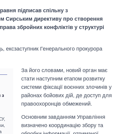
равня підписав спільну з
м Сирським директиву про створення
рава збройних конфліктів у структурі
ь, ексзаступник Генерального прокурора
Від 1 місяця – до 5
За його словами, новий орган має
років: хто і як
стати наступним етапом розвитку
довго обіймав
посаду керівника
системи фіксації воєнних злочинів у
СЗР
районах бойових дій, де доступ для
 з
правоохоронців обмежений.
Основним завданням Управління
СУ,
визначено координацію збору та
ки,
а
обробки інформації, отриманої