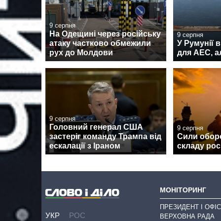
9 серпня
На Одещині через російську
9 серпня
атаку частково обмежили
У Румунії 
рух до Молдови
для АЕС, а
9 серпня
Головний генерал США
9 серпня
застеріг команду Трампа від
Сили обор
ескалації з Іраном
складу рос
МОНІТОРИНГ
ПРЕЗИДЕНТ І ОФІС
УКР
РОС
ВЕРХОВНА РАДА