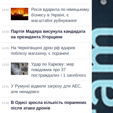
Росія вдарила по німецькому
14:42
бізнесу в Україні, є
масштабні руйнування
Партія Мадяра висунула кандидата
14:33
на президента Угорщини
На Чернігівщині дрон рф вдарив
14:09
поблизу магазину, є поранені
Удар по Харкову: мер
13:53
повідомив про 37
постраждалих і 1 загиблого
У Румунії відвели загрозу для АЕС,
13:41
але ненадовго
В Одесі зросла кількість поранених
13:28
після атаки дронів