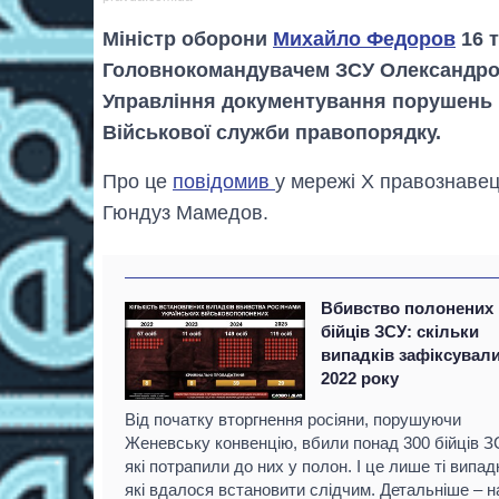
Міністр оборони
Михайло Федоров
16 т
Головнокомандувачем ЗСУ Олександро
Управління документування порушень п
Військової служби правопорядку.
Про це
повідомив
у мережі Х правознавец
Гюндуз Мамедов.
Вбивство полонених
бійців ЗСУ: скільки
випадків зафіксували
2022 року
Від початку вторгнення росіяни, порушуючи
Женевську конвенцію, вбили понад 300 бійців З
які потрапили до них у полон. І це лише ті випад
які вдалося встановити слідчим. Детальніше – н