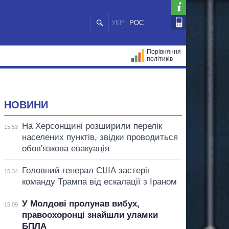
УКР
РОС
Порівняння
політиків
ЦІЙ
МЕРИ МІСТ
ВСІ ПЕРСОНИ
НОВИНИ
На Херсонщині розширили перелік
15:53
населених пунктів, звідки проводиться
обов'язкова евакуація
Головний генерал США застеріг
15:34
команду Трампа від ескалації з Іраном
У Молдові пролунав вибух,
15:09
правоохоронці знайшли уламки
БПЛА